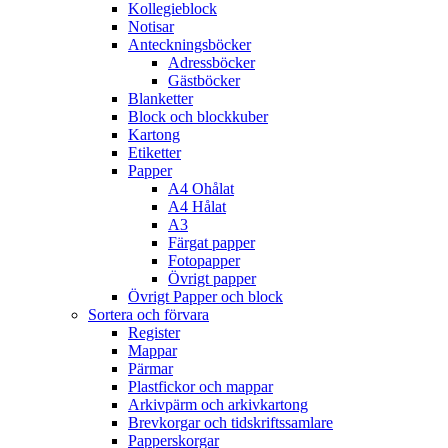
Kollegieblock
Notisar
Anteckningsböcker
Adressböcker
Gästböcker
Blanketter
Block och blockkuber
Kartong
Etiketter
Papper
A4 Ohålat
A4 Hålat
A3
Färgat papper
Fotopapper
Övrigt papper
Övrigt Papper och block
Sortera och förvara
Register
Mappar
Pärmar
Plastfickor och mappar
Arkivpärm och arkivkartong
Brevkorgar och tidskriftssamlare
Papperskorgar