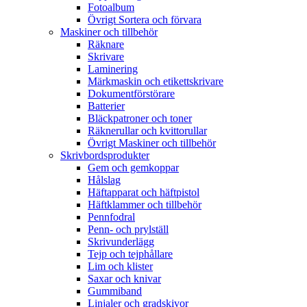
Fotoalbum
Övrigt Sortera och förvara
Maskiner och tillbehör
Räknare
Skrivare
Laminering
Märkmaskin och etikettskrivare
Dokumentförstörare
Batterier
Bläckpatroner och toner
Räknerullar och kvittorullar
Övrigt Maskiner och tillbehör
Skrivbordsprodukter
Gem och gemkoppar
Hålslag
Häftapparat och häftpistol
Häftklammer och tillbehör
Pennfodral
Penn- och prylställ
Skrivunderlägg
Tejp och tejphållare
Lim och klister
Saxar och knivar
Gummiband
Linjaler och gradskivor