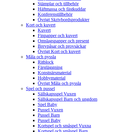
Stämplar och tillbehör
Häftmassa och fästkuddar
Konferenstillbehör
Övrigt Skrivbordsprodukter
Kort och kuvert
Kuvert
Finpapper och kuvert
Omslagspapper och present
Brevpåsar och provsäckar
Övrigt Kort och kuvert
Måla och pyssla
Ritblock
Färgläggning
Konstnärsmaterial
Hobbymaterial
Övrigt Måla och pyssla
Spel och pussel
Sällskapsspel Vuxen
Sällskapsspel Barn och ungdom
Spel Baby
Pussel Vuxen
Pussel Barn
Pussel Baby
Kortspel och småspel Vuxna
Kortspel och småspel Barn