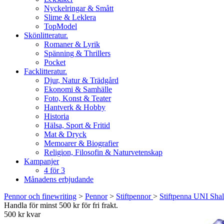
Nyckelringar & Smått
Slime & Leklera
TopModel
Skönlitteratur.
Romaner & Lyrik
Spänning & Thrillers
Pocket
Facklitteratur.
Djur, Natur & Trädgård
Ekonomi & Samhälle
Foto, Konst & Teater
Hantverk & Hobby
Historia
Hälsa, Sport & Fritid
Mat & Dryck
Memoarer & Biografier
Religion, Filosofin & Naturvetenskap
Kampanjer
4 för 3
Månadens erbjudande
Pennor och finewriting
>
Pennor
>
Stiftpennor
>
Stiftpenna UNI Shal
Handla för minst 500 kr för fri frakt.
500 kr kvar