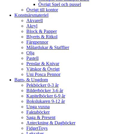
Övrigt Spel och pussel
Övrigt till kontor
Konstnärsmateriel
Akvarell
Akryl
Block & Papper
Blyerts & Ritkol
Färgpennor
Målardukar & Stafflier
Olja
Pastell
Penslar & Knivar
Vätskor & Övrigt
Uni Posca Pennor
Barn- & Ungdom
Pekböcker 0-3 år
Bilderböcker 3-6 år
Kapitelböcker 6-9 år
Bokslukaren 9-12 år
Unga vuxna
Faktaböcker
Saga & Present
Anteckning & Dagböcker
FidgetToys
Leksaker