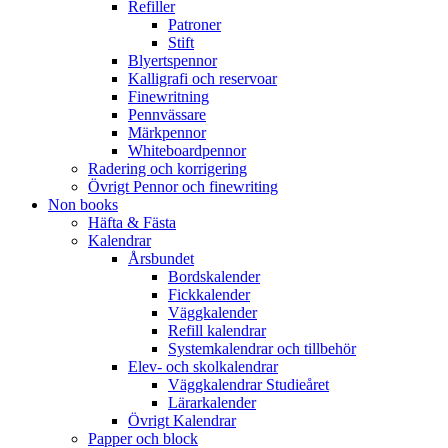
Refiller
Patroner
Stift
Blyertspennor
Kalligrafi och reservoar
Finewritning
Pennvässare
Märkpennor
Whiteboardpennor
Radering och korrigering
Övrigt Pennor och finewriting
Non books
Häfta & Fästa
Kalendrar
Årsbundet
Bordskalender
Fickkalender
Väggkalender
Refill kalendrar
Systemkalendrar och tillbehör
Elev- och skolkalendrar
Väggkalendrar Studieåret
Lärarkalender
Övrigt Kalendrar
Papper och block