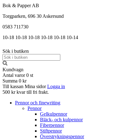
Bok & Papper AB
Torgparken, 696 30 Askersund
0583 711730
10-18
10-18
10-18
10-18
10-18
10-14
Sök i butiken
Kundvagn
Antal varor
0
st
Summa
0 kr
Till kassan
Mina sidor
Logga in
500 kr kvar till fri frakt.
Pennor och finewriting
Pennor
Gelkulpennor
Bläck- och kulpennor
Fiberpennor
Stiftpennor
Överstrykningspennor