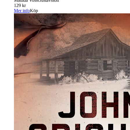
Matilda VossGustavsson
129 kr
Mer info
Köp