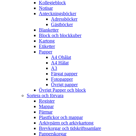
Kollegieblock
Notisar
Anteckningsböcker
Adressböcker
Gästböcker
Blanketter
Block och blockkuber
Kartong
Etiketter
Papper
A4 Ohålat
A4 Hålat
A3
Färgat papper
Fotopapper
Övrigt papper
Övrigt Papper och block
Sortera och förvara
Register
Mappar
Pärmar
Plastfickor och mappar
Arkivpärm och arkivkartong
Brevkorgar och tidskriftssamlare
Papperskorgar