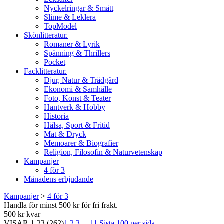
Nyckelringar & Smått
Slime & Leklera
TopModel
Skönlitteratur.
Romaner & Lyrik
Spänning & Thrillers
Pocket
Facklitteratur.
Djur, Natur & Trädgård
Ekonomi & Samhälle
Foto, Konst & Teater
Hantverk & Hobby
Historia
Hälsa, Sport & Fritid
Mat & Dryck
Memoarer & Biografier
Religion, Filosofin & Naturvetenskap
Kampanjer
4 för 3
Månadens erbjudande
Kampanjer
>
4 för 3
Handla för minst 500 kr för fri frakt.
500 kr kvar
VISAR
1-23
(262)
1
2
3
...
11
Sista
100 per sida