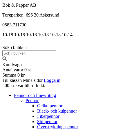
Bok & Papper AB
Torgparken, 696 30 Askersund
0583 711730
10-18
10-18
10-18
10-18
10-18
10-14
Sök i butiken
Kundvagn
Antal varor
0
st
Summa
0 kr
Till kassan
Mina sidor
Logga in
500 kr kvar till fri frakt.
Pennor och finewriting
Pennor
Gelkulpennor
Bläck- och kulpennor
Fiberpennor
Stiftpennor
Överstrykningspennor