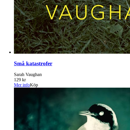
Små katastrofer
Sarah Vaughan
129 kr
Mer info
Köp