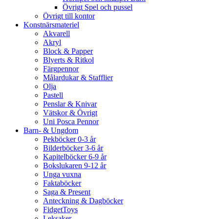
Övrigt Spel och pussel
Övrigt till kontor
Konstnärsmateriel
Akvarell
Akryl
Block & Papper
Blyerts & Ritkol
Färgpennor
Målardukar & Stafflier
Olja
Pastell
Penslar & Knivar
Vätskor & Övrigt
Uni Posca Pennor
Barn- & Ungdom
Pekböcker 0-3 år
Bilderböcker 3-6 år
Kapitelböcker 6-9 år
Bokslukaren 9-12 år
Unga vuxna
Faktaböcker
Saga & Present
Anteckning & Dagböcker
FidgetToys
Leksaker