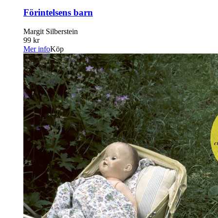
Förintelsens barn
Margit Silberstein
99 kr
Mer info
Köp