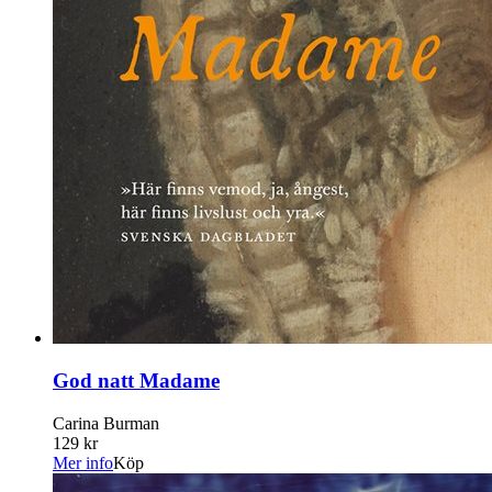
God natt Madame
Carina Burman
129 kr
Mer info
Köp