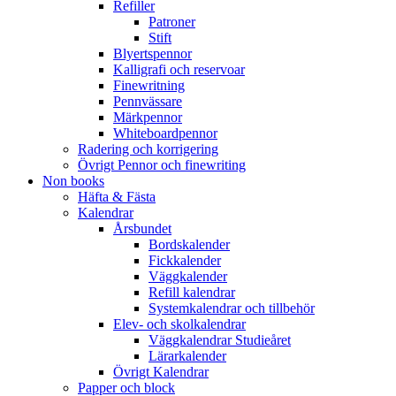
Refiller
Patroner
Stift
Blyertspennor
Kalligrafi och reservoar
Finewritning
Pennvässare
Märkpennor
Whiteboardpennor
Radering och korrigering
Övrigt Pennor och finewriting
Non books
Häfta & Fästa
Kalendrar
Årsbundet
Bordskalender
Fickkalender
Väggkalender
Refill kalendrar
Systemkalendrar och tillbehör
Elev- och skolkalendrar
Väggkalendrar Studieåret
Lärarkalender
Övrigt Kalendrar
Papper och block