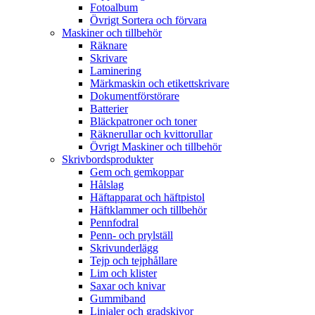
Fotoalbum
Övrigt Sortera och förvara
Maskiner och tillbehör
Räknare
Skrivare
Laminering
Märkmaskin och etikettskrivare
Dokumentförstörare
Batterier
Bläckpatroner och toner
Räknerullar och kvittorullar
Övrigt Maskiner och tillbehör
Skrivbordsprodukter
Gem och gemkoppar
Hålslag
Häftapparat och häftpistol
Häftklammer och tillbehör
Pennfodral
Penn- och prylställ
Skrivunderlägg
Tejp och tejphållare
Lim och klister
Saxar och knivar
Gummiband
Linjaler och gradskivor