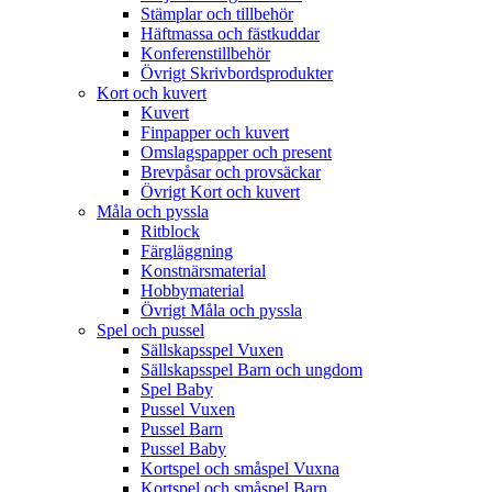
Stämplar och tillbehör
Häftmassa och fästkuddar
Konferenstillbehör
Övrigt Skrivbordsprodukter
Kort och kuvert
Kuvert
Finpapper och kuvert
Omslagspapper och present
Brevpåsar och provsäckar
Övrigt Kort och kuvert
Måla och pyssla
Ritblock
Färgläggning
Konstnärsmaterial
Hobbymaterial
Övrigt Måla och pyssla
Spel och pussel
Sällskapsspel Vuxen
Sällskapsspel Barn och ungdom
Spel Baby
Pussel Vuxen
Pussel Barn
Pussel Baby
Kortspel och småspel Vuxna
Kortspel och småspel Barn