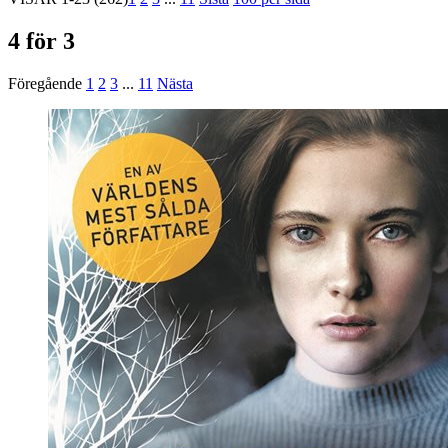
4 för 3
Föregående
1
2
3
...
11
Nästa