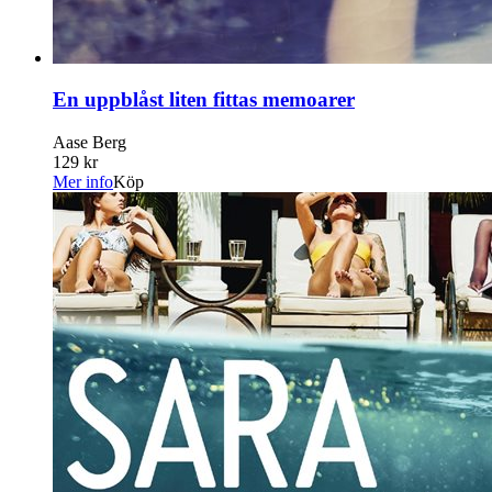
En uppblåst liten fittas memoarer
Aase Berg
129 kr
Mer info
Köp