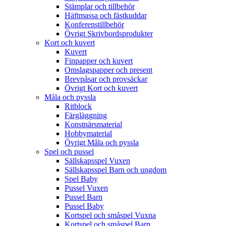
Stämplar och tillbehör
Häftmassa och fästkuddar
Konferenstillbehör
Övrigt Skrivbordsprodukter
Kort och kuvert
Kuvert
Finpapper och kuvert
Omslagspapper och present
Brevpåsar och provsäckar
Övrigt Kort och kuvert
Måla och pyssla
Ritblock
Färgläggning
Konstnärsmaterial
Hobbymaterial
Övrigt Måla och pyssla
Spel och pussel
Sällskapsspel Vuxen
Sällskapsspel Barn och ungdom
Spel Baby
Pussel Vuxen
Pussel Barn
Pussel Baby
Kortspel och småspel Vuxna
Kortspel och småspel Barn