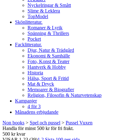
Nyckelringar & Smått
Slime & Leklera
TopModel
Skönlitteratur.
Romaner & Lyrik
Spänning & Thrillers
Pocket
Facklitteratur.
Djur, Natur & Trädgård
Ekonomi & Samhälle
Foto, Konst & Teater
Hantverk & Hobby
Historia
Hälsa, Sport & Fritid
Mat & Dryck
Memoarer & Biografier
Religion, Filosofin & Naturvetenskap
Kampanjer
4 för 3
Månadens erbjudande
Non books
>
Spel och pussel
>
Pussel Vuxen
Handla för minst 500 kr för fri frakt.
500 kr kvar
VISAR
1-23
(39)
1
2
Sista
100 per sida