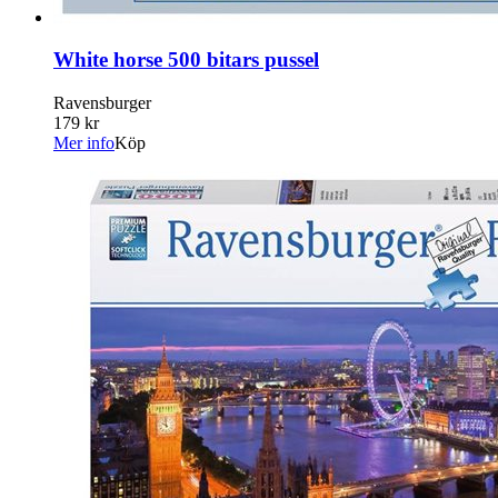
White horse 500 bitars pussel
Ravensburger
179 kr
Mer info
Köp