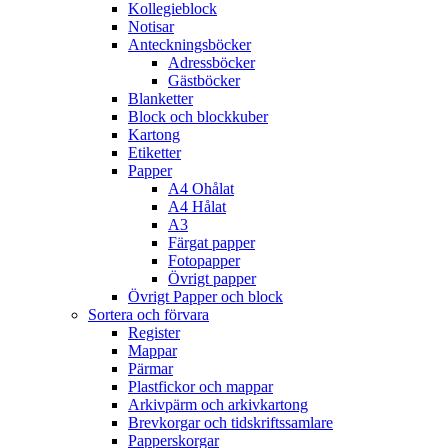
Kollegieblock
Notisar
Anteckningsböcker
Adressböcker
Gästböcker
Blanketter
Block och blockkuber
Kartong
Etiketter
Papper
A4 Ohålat
A4 Hålat
A3
Färgat papper
Fotopapper
Övrigt papper
Övrigt Papper och block
Sortera och förvara
Register
Mappar
Pärmar
Plastfickor och mappar
Arkivpärm och arkivkartong
Brevkorgar och tidskriftssamlare
Papperskorgar