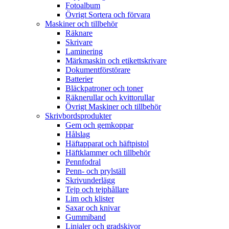
Fotoalbum
Övrigt Sortera och förvara
Maskiner och tillbehör
Räknare
Skrivare
Laminering
Märkmaskin och etikettskrivare
Dokumentförstörare
Batterier
Bläckpatroner och toner
Räknerullar och kvittorullar
Övrigt Maskiner och tillbehör
Skrivbordsprodukter
Gem och gemkoppar
Hålslag
Häftapparat och häftpistol
Häftklammer och tillbehör
Pennfodral
Penn- och prylställ
Skrivunderlägg
Tejp och tejphållare
Lim och klister
Saxar och knivar
Gummiband
Linjaler och gradskivor