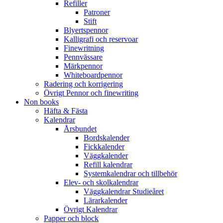
Refiller
Patroner
Stift
Blyertspennor
Kalligrafi och reservoar
Finewritning
Pennvässare
Märkpennor
Whiteboardpennor
Radering och korrigering
Övrigt Pennor och finewriting
Non books
Häfta & Fästa
Kalendrar
Årsbundet
Bordskalender
Fickkalender
Väggkalender
Refill kalendrar
Systemkalendrar och tillbehör
Elev- och skolkalendrar
Väggkalendrar Studieåret
Lärarkalender
Övrigt Kalendrar
Papper och block