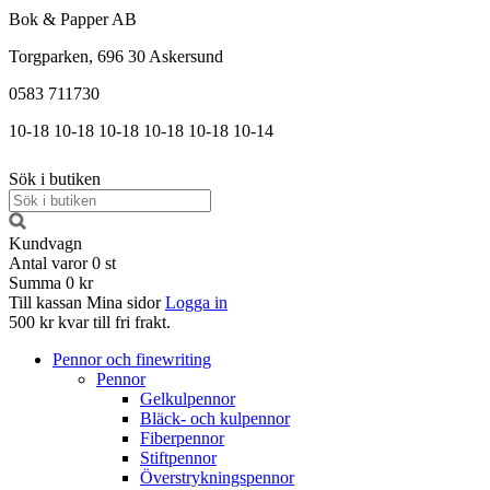
Bok & Papper AB
Torgparken, 696 30 Askersund
0583 711730
10-18
10-18
10-18
10-18
10-18
10-14
Sök i butiken
Kundvagn
Antal varor
0
st
Summa
0 kr
Till kassan
Mina sidor
Logga in
500 kr kvar till fri frakt.
Pennor och finewriting
Pennor
Gelkulpennor
Bläck- och kulpennor
Fiberpennor
Stiftpennor
Överstrykningspennor