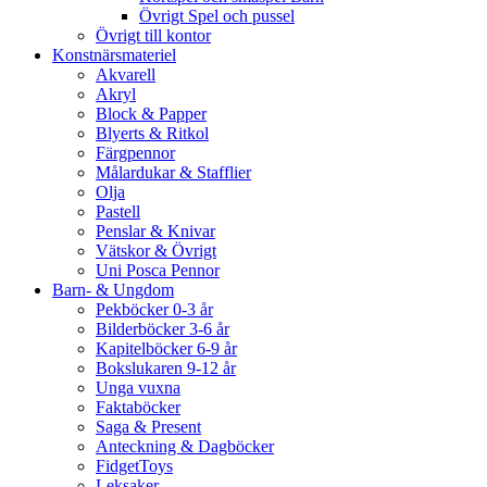
Övrigt Spel och pussel
Övrigt till kontor
Konstnärsmateriel
Akvarell
Akryl
Block & Papper
Blyerts & Ritkol
Färgpennor
Målardukar & Stafflier
Olja
Pastell
Penslar & Knivar
Vätskor & Övrigt
Uni Posca Pennor
Barn- & Ungdom
Pekböcker 0-3 år
Bilderböcker 3-6 år
Kapitelböcker 6-9 år
Bokslukaren 9-12 år
Unga vuxna
Faktaböcker
Saga & Present
Anteckning & Dagböcker
FidgetToys
Leksaker