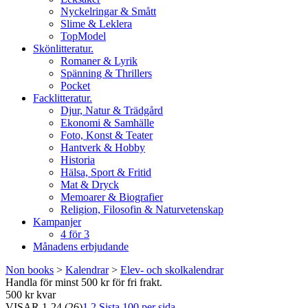
Nyckelringar & Smått
Slime & Leklera
TopModel
Skönlitteratur.
Romaner & Lyrik
Spänning & Thrillers
Pocket
Facklitteratur.
Djur, Natur & Trädgård
Ekonomi & Samhälle
Foto, Konst & Teater
Hantverk & Hobby
Historia
Hälsa, Sport & Fritid
Mat & Dryck
Memoarer & Biografier
Religion, Filosofin & Naturvetenskap
Kampanjer
4 för 3
Månadens erbjudande
Non books
>
Kalendrar
>
Elev- och skolkalendrar
Handla för minst 500 kr för fri frakt.
500 kr kvar
VISAR
1-24
(26)
1
2
Sista
100 per sida