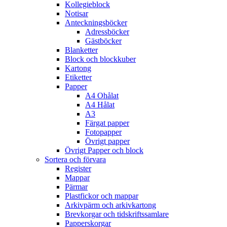
Kollegieblock
Notisar
Anteckningsböcker
Adressböcker
Gästböcker
Blanketter
Block och blockkuber
Kartong
Etiketter
Papper
A4 Ohålat
A4 Hålat
A3
Färgat papper
Fotopapper
Övrigt papper
Övrigt Papper och block
Sortera och förvara
Register
Mappar
Pärmar
Plastfickor och mappar
Arkivpärm och arkivkartong
Brevkorgar och tidskriftssamlare
Papperskorgar