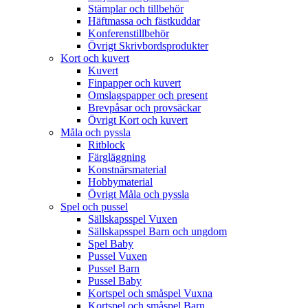
Stämplar och tillbehör
Häftmassa och fästkuddar
Konferenstillbehör
Övrigt Skrivbordsprodukter
Kort och kuvert
Kuvert
Finpapper och kuvert
Omslagspapper och present
Brevpåsar och provsäckar
Övrigt Kort och kuvert
Måla och pyssla
Ritblock
Färgläggning
Konstnärsmaterial
Hobbymaterial
Övrigt Måla och pyssla
Spel och pussel
Sällskapsspel Vuxen
Sällskapsspel Barn och ungdom
Spel Baby
Pussel Vuxen
Pussel Barn
Pussel Baby
Kortspel och småspel Vuxna
Kortspel och småspel Barn