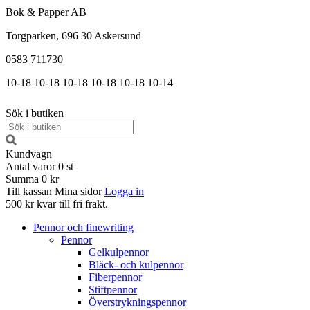
Bok & Papper AB
Torgparken, 696 30 Askersund
0583 711730
10-18
10-18
10-18
10-18
10-18
10-14
Sök i butiken
Kundvagn
Antal varor
0
st
Summa
0 kr
Till kassan
Mina sidor
Logga in
500 kr kvar till fri frakt.
Pennor och finewriting
Pennor
Gelkulpennor
Bläck- och kulpennor
Fiberpennor
Stiftpennor
Överstrykningspennor