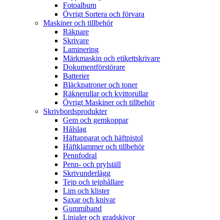
Fotoalbum
Övrigt Sortera och förvara
Maskiner och tillbehör
Räknare
Skrivare
Laminering
Märkmaskin och etikettskrivare
Dokumentförstörare
Batterier
Bläckpatroner och toner
Räknerullar och kvittorullar
Övrigt Maskiner och tillbehör
Skrivbordsprodukter
Gem och gemkoppar
Hålslag
Häftapparat och häftpistol
Häftklammer och tillbehör
Pennfodral
Penn- och prylställ
Skrivunderlägg
Tejp och tejphållare
Lim och klister
Saxar och knivar
Gummiband
Linjaler och gradskivor