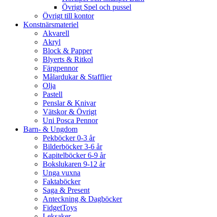
Övrigt Spel och pussel
Övrigt till kontor
Konstnärsmateriel
Akvarell
Akryl
Block & Papper
Blyerts & Ritkol
Färgpennor
Målardukar & Stafflier
Olja
Pastell
Penslar & Knivar
Vätskor & Övrigt
Uni Posca Pennor
Barn- & Ungdom
Pekböcker 0-3 år
Bilderböcker 3-6 år
Kapitelböcker 6-9 år
Bokslukaren 9-12 år
Unga vuxna
Faktaböcker
Saga & Present
Anteckning & Dagböcker
FidgetToys
Leksaker