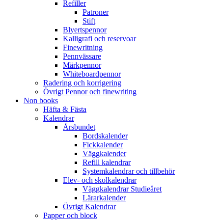
Refiller
Patroner
Stift
Blyertspennor
Kalligrafi och reservoar
Finewritning
Pennvässare
Märkpennor
Whiteboardpennor
Radering och korrigering
Övrigt Pennor och finewriting
Non books
Häfta & Fästa
Kalendrar
Årsbundet
Bordskalender
Fickkalender
Väggkalender
Refill kalendrar
Systemkalendrar och tillbehör
Elev- och skolkalendrar
Väggkalendrar Studieåret
Lärarkalender
Övrigt Kalendrar
Papper och block