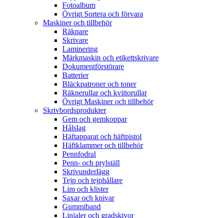
Fotoalbum
Övrigt Sortera och förvara
Maskiner och tillbehör
Räknare
Skrivare
Laminering
Märkmaskin och etikettskrivare
Dokumentförstörare
Batterier
Bläckpatroner och toner
Räknerullar och kvittorullar
Övrigt Maskiner och tillbehör
Skrivbordsprodukter
Gem och gemkoppar
Hålslag
Häftapparat och häftpistol
Häftklammer och tillbehör
Pennfodral
Penn- och prylställ
Skrivunderlägg
Tejp och tejphållare
Lim och klister
Saxar och knivar
Gummiband
Linjaler och gradskivor