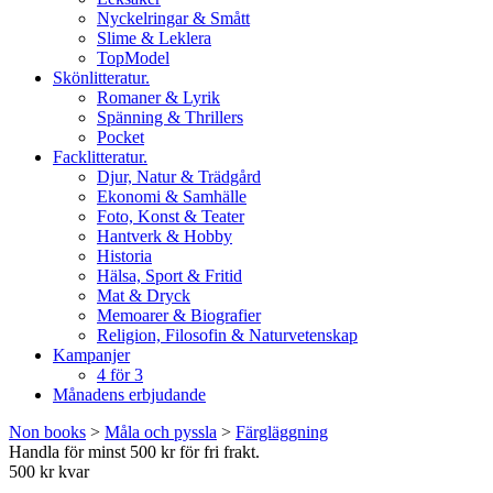
Nyckelringar & Smått
Slime & Leklera
TopModel
Skönlitteratur.
Romaner & Lyrik
Spänning & Thrillers
Pocket
Facklitteratur.
Djur, Natur & Trädgård
Ekonomi & Samhälle
Foto, Konst & Teater
Hantverk & Hobby
Historia
Hälsa, Sport & Fritid
Mat & Dryck
Memoarer & Biografier
Religion, Filosofin & Naturvetenskap
Kampanjer
4 för 3
Månadens erbjudande
Non books
>
Måla och pyssla
>
Färgläggning
Handla för minst 500 kr för fri frakt.
500 kr kvar