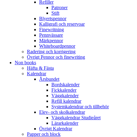
Refiller
Patroner
Stift
Blyertspennor
Kalligrafi och reservoar
Finewritning
Pennvässare
Märkpennor
Whiteboardpennor
Radering och korrigering
Övrigt Pennor och finewriting
Non books
Häfta & Fästa
Kalendrar
Årsbundet
Bordskalender
Fickkalender
Väggkalender
Refill kalendrar
Systemkalendrar och tillbehör
Elev- och skolkalendrar
Väggkalendrar Studieåret
Lärarkalender
Övrigt Kalendrar
Papper och block