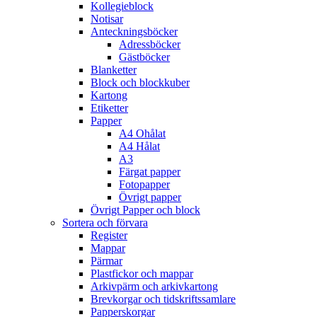
Kollegieblock
Notisar
Anteckningsböcker
Adressböcker
Gästböcker
Blanketter
Block och blockkuber
Kartong
Etiketter
Papper
A4 Ohålat
A4 Hålat
A3
Färgat papper
Fotopapper
Övrigt papper
Övrigt Papper och block
Sortera och förvara
Register
Mappar
Pärmar
Plastfickor och mappar
Arkivpärm och arkivkartong
Brevkorgar och tidskriftssamlare
Papperskorgar