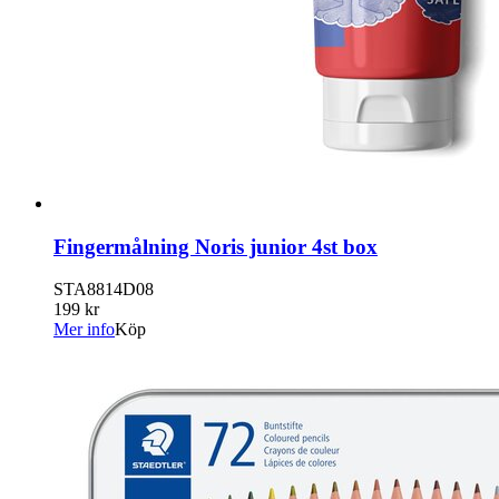
Fingermålning Noris junior 4st box
STA8814D08
199 kr
Mer info
Köp