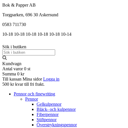
Bok & Papper AB
Torgparken, 696 30 Askersund
0583 711730
10-18
10-18
10-18
10-18
10-18
10-14
Sök i butiken
Kundvagn
Antal varor
0
st
Summa
0 kr
Till kassan
Mina sidor
Logga in
500 kr kvar till fri frakt.
Pennor och finewriting
Pennor
Gelkulpennor
Bläck- och kulpennor
Fiberpennor
Stiftpennor
Överstrykningspennor