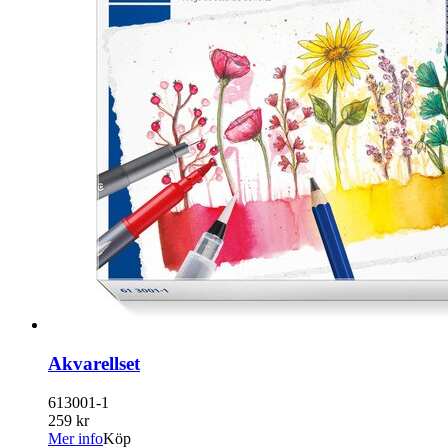
Akvarellset
613001-1
259 kr
Mer info
Köp