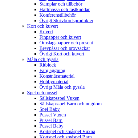
Stämplar och tillbehör
Häftmassa och fästkuddar
Konferenstillbehör
Övrigt Skrivbordsprodukter
Kort och kuvert
Kuvert
Finpapper och kuvert
Omslagspapper och present
Brevpåsar och provsäckar
Övrigt Kort och kuvert
Måla och pyssla
Ritblock
Färgläggning
Konstnärsmaterial
Hobbymaterial
Övrigt Måla och pyssla
Spel och pussel
Sällskapsspel Vuxen
Sällskapsspel Barn och ungdom
Spel Baby
Pussel Vuxen
Pussel Barn
Pussel Baby
Kortspel och småspel Vuxna
Kortspel och småspel Barn