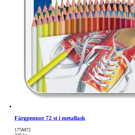
Färgpennor 72 st i metallask
175M72