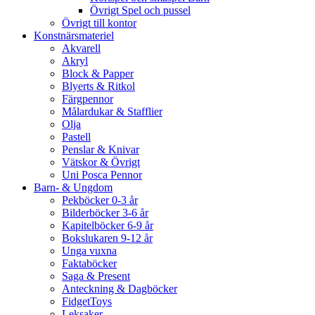
Övrigt Spel och pussel
Övrigt till kontor
Konstnärsmateriel
Akvarell
Akryl
Block & Papper
Blyerts & Ritkol
Färgpennor
Målardukar & Stafflier
Olja
Pastell
Penslar & Knivar
Vätskor & Övrigt
Uni Posca Pennor
Barn- & Ungdom
Pekböcker 0-3 år
Bilderböcker 3-6 år
Kapitelböcker 6-9 år
Bokslukaren 9-12 år
Unga vuxna
Faktaböcker
Saga & Present
Anteckning & Dagböcker
FidgetToys
Leksaker