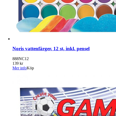
Noris vattenfärger, 12 st, inkl. pensel
888NC12
139 kr
Mer info
Köp