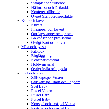
Stämplar och tillbehör
Häftmassa och fästkuddar
Konferenstillbehör
Övrigt Skrivbordsprodukter
Kort och kuvert
Kuvert
Finpapper och kuvert
Omslagspapper och present
Brevpåsar och provsäckar
Övrigt Kort och kuvert
Måla och pyssla
Ritblock
Färgläggning
Konstnärsmaterial
Hobbymaterial
Övrigt Måla och pyssla
Spel och pussel
Sällskapsspel Vuxen
Sällskapsspel Barn och ungdom
Spel Baby
Pussel Vuxen
Pussel Barn
Pussel Baby
Kortspel och småspel Vuxna
Kortspel och småspel Barn