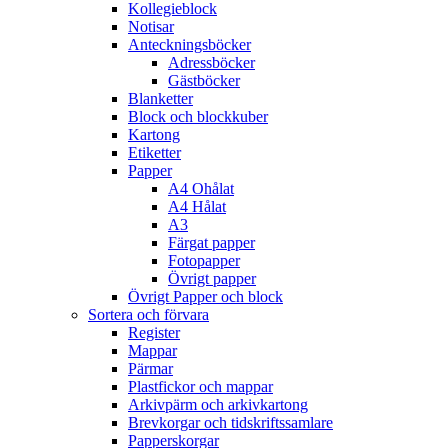
Kollegieblock
Notisar
Anteckningsböcker
Adressböcker
Gästböcker
Blanketter
Block och blockkuber
Kartong
Etiketter
Papper
A4 Ohålat
A4 Hålat
A3
Färgat papper
Fotopapper
Övrigt papper
Övrigt Papper och block
Sortera och förvara
Register
Mappar
Pärmar
Plastfickor och mappar
Arkivpärm och arkivkartong
Brevkorgar och tidskriftssamlare
Papperskorgar