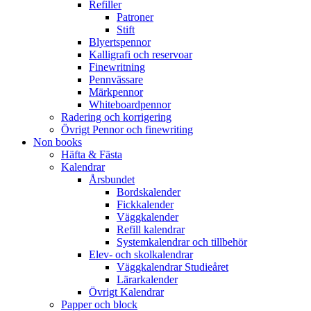
Refiller
Patroner
Stift
Blyertspennor
Kalligrafi och reservoar
Finewritning
Pennvässare
Märkpennor
Whiteboardpennor
Radering och korrigering
Övrigt Pennor och finewriting
Non books
Häfta & Fästa
Kalendrar
Årsbundet
Bordskalender
Fickkalender
Väggkalender
Refill kalendrar
Systemkalendrar och tillbehör
Elev- och skolkalendrar
Väggkalendrar Studieåret
Lärarkalender
Övrigt Kalendrar
Papper och block