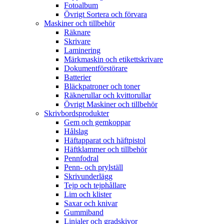
Fotoalbum
Övrigt Sortera och förvara
Maskiner och tillbehör
Räknare
Skrivare
Laminering
Märkmaskin och etikettskrivare
Dokumentförstörare
Batterier
Bläckpatroner och toner
Räknerullar och kvittorullar
Övrigt Maskiner och tillbehör
Skrivbordsprodukter
Gem och gemkoppar
Hålslag
Häftapparat och häftpistol
Häftklammer och tillbehör
Pennfodral
Penn- och prylställ
Skrivunderlägg
Tejp och tejphållare
Lim och klister
Saxar och knivar
Gummiband
Linjaler och gradskivor