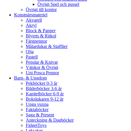
Övrigt Spel och pussel
Övrigt till kontor
Konstnärsmateriel
Akvarell
Akryl
Block & Papper
Blyerts & Ritkol
Färgpennor
Målardukar & Stafflier
Olja
Pastell
Penslar & Knivar
Vätskor & Övrigt
Uni Posca Pennor
Barn- & Ungdom
Pekböcker 0-3 år
Bilderböcker 3-6 år
Kapitelböcker 6-9 år
Bokslukaren 9-12 år
Unga vuxna
Faktaböcker
Saga & Present
Anteckning & Dagböcker
FidgetToys
Leksaker