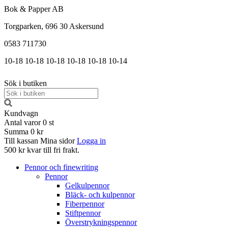
Bok & Papper AB
Torgparken, 696 30 Askersund
0583 711730
10-18
10-18
10-18
10-18
10-18
10-14
Sök i butiken
Kundvagn
Antal varor
0
st
Summa
0 kr
Till kassan
Mina sidor
Logga in
500 kr kvar till fri frakt.
Pennor och finewriting
Pennor
Gelkulpennor
Bläck- och kulpennor
Fiberpennor
Stiftpennor
Överstrykningspennor