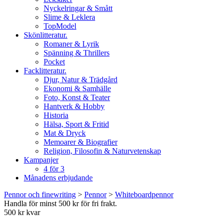
Nyckelringar & Smått
Slime & Leklera
TopModel
Skönlitteratur.
Romaner & Lyrik
Spänning & Thrillers
Pocket
Facklitteratur.
Djur, Natur & Trädgård
Ekonomi & Samhälle
Foto, Konst & Teater
Hantverk & Hobby
Historia
Hälsa, Sport & Fritid
Mat & Dryck
Memoarer & Biografier
Religion, Filosofin & Naturvetenskap
Kampanjer
4 för 3
Månadens erbjudande
Pennor och finewriting
>
Pennor
>
Whiteboardpennor
Handla för minst 500 kr för fri frakt.
500 kr kvar