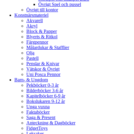
Övrigt Spel och pussel
Övrigt till kontor
Konstnärsmateriel
Akvarell
Akryl
Block & Papper
Blyerts & Ritkol
Färgpennor
Målardukar & Stafflier
Olja
Pastell
Penslar & Knivar
Vätskor & Övrigt
Uni Posca Pennor
Barn- & Ungdom
Pekböcker 0-3 år
Bilderböcker 3-6 år
Kapitelböcker 6-9 år
Bokslukaren 9-12 år
Unga vuxna
Faktaböcker
Saga & Present
Anteckning & Dagböcker
FidgetToys
Leksaker