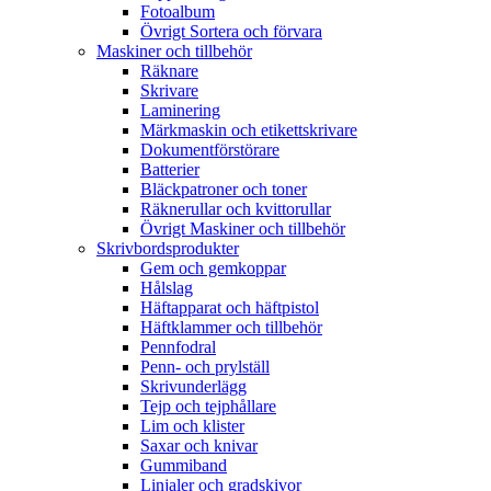
Fotoalbum
Övrigt Sortera och förvara
Maskiner och tillbehör
Räknare
Skrivare
Laminering
Märkmaskin och etikettskrivare
Dokumentförstörare
Batterier
Bläckpatroner och toner
Räknerullar och kvittorullar
Övrigt Maskiner och tillbehör
Skrivbordsprodukter
Gem och gemkoppar
Hålslag
Häftapparat och häftpistol
Häftklammer och tillbehör
Pennfodral
Penn- och prylställ
Skrivunderlägg
Tejp och tejphållare
Lim och klister
Saxar och knivar
Gummiband
Linjaler och gradskivor