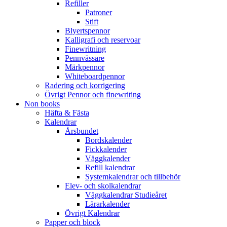
Refiller
Patroner
Stift
Blyertspennor
Kalligrafi och reservoar
Finewritning
Pennvässare
Märkpennor
Whiteboardpennor
Radering och korrigering
Övrigt Pennor och finewriting
Non books
Häfta & Fästa
Kalendrar
Årsbundet
Bordskalender
Fickkalender
Väggkalender
Refill kalendrar
Systemkalendrar och tillbehör
Elev- och skolkalendrar
Väggkalendrar Studieåret
Lärarkalender
Övrigt Kalendrar
Papper och block