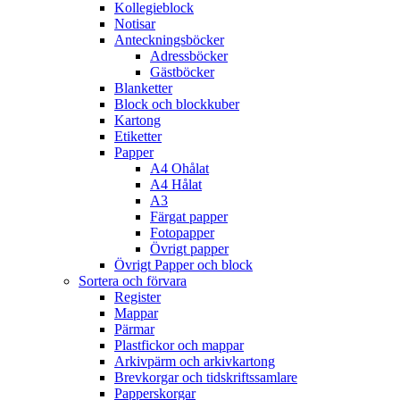
Kollegieblock
Notisar
Anteckningsböcker
Adressböcker
Gästböcker
Blanketter
Block och blockkuber
Kartong
Etiketter
Papper
A4 Ohålat
A4 Hålat
A3
Färgat papper
Fotopapper
Övrigt papper
Övrigt Papper och block
Sortera och förvara
Register
Mappar
Pärmar
Plastfickor och mappar
Arkivpärm och arkivkartong
Brevkorgar och tidskriftssamlare
Papperskorgar