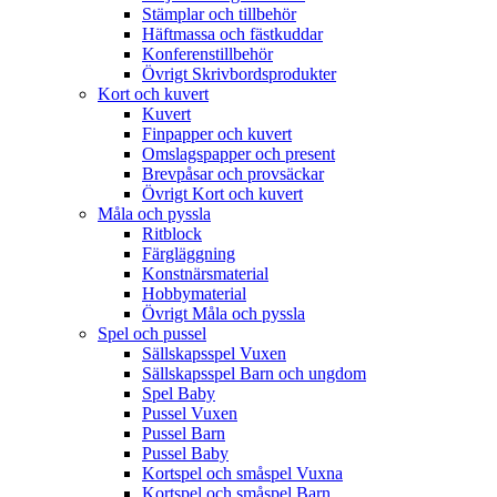
Stämplar och tillbehör
Häftmassa och fästkuddar
Konferenstillbehör
Övrigt Skrivbordsprodukter
Kort och kuvert
Kuvert
Finpapper och kuvert
Omslagspapper och present
Brevpåsar och provsäckar
Övrigt Kort och kuvert
Måla och pyssla
Ritblock
Färgläggning
Konstnärsmaterial
Hobbymaterial
Övrigt Måla och pyssla
Spel och pussel
Sällskapsspel Vuxen
Sällskapsspel Barn och ungdom
Spel Baby
Pussel Vuxen
Pussel Barn
Pussel Baby
Kortspel och småspel Vuxna
Kortspel och småspel Barn