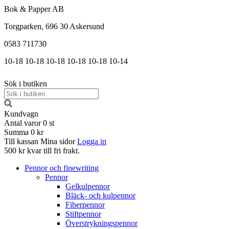
Bok & Papper AB
Torgparken, 696 30 Askersund
0583 711730
10-18
10-18
10-18
10-18
10-18
10-14
Sök i butiken
Kundvagn
Antal varor
0
st
Summa
0 kr
Till kassan
Mina sidor
Logga in
500 kr kvar till fri frakt.
Pennor och finewriting
Pennor
Gelkulpennor
Bläck- och kulpennor
Fiberpennor
Stiftpennor
Överstrykningspennor