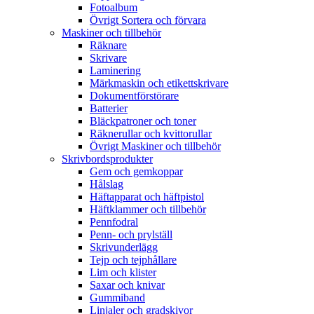
Fotoalbum
Övrigt Sortera och förvara
Maskiner och tillbehör
Räknare
Skrivare
Laminering
Märkmaskin och etikettskrivare
Dokumentförstörare
Batterier
Bläckpatroner och toner
Räknerullar och kvittorullar
Övrigt Maskiner och tillbehör
Skrivbordsprodukter
Gem och gemkoppar
Hålslag
Häftapparat och häftpistol
Häftklammer och tillbehör
Pennfodral
Penn- och prylställ
Skrivunderlägg
Tejp och tejphållare
Lim och klister
Saxar och knivar
Gummiband
Linjaler och gradskivor