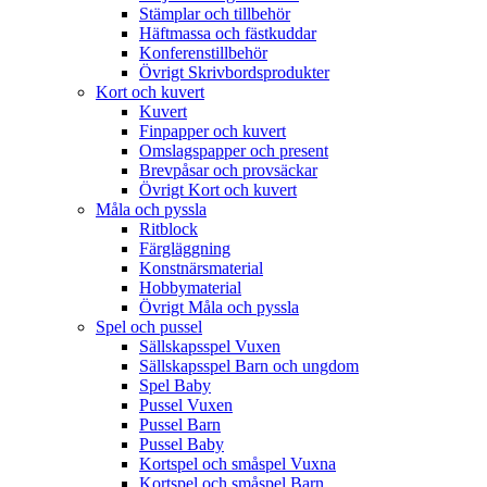
Stämplar och tillbehör
Häftmassa och fästkuddar
Konferenstillbehör
Övrigt Skrivbordsprodukter
Kort och kuvert
Kuvert
Finpapper och kuvert
Omslagspapper och present
Brevpåsar och provsäckar
Övrigt Kort och kuvert
Måla och pyssla
Ritblock
Färgläggning
Konstnärsmaterial
Hobbymaterial
Övrigt Måla och pyssla
Spel och pussel
Sällskapsspel Vuxen
Sällskapsspel Barn och ungdom
Spel Baby
Pussel Vuxen
Pussel Barn
Pussel Baby
Kortspel och småspel Vuxna
Kortspel och småspel Barn