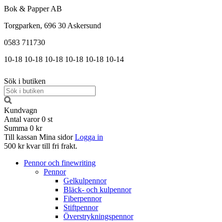
Bok & Papper AB
Torgparken, 696 30 Askersund
0583 711730
10-18
10-18
10-18
10-18
10-18
10-14
Sök i butiken
Kundvagn
Antal varor
0
st
Summa
0 kr
Till kassan
Mina sidor
Logga in
500 kr kvar till fri frakt.
Pennor och finewriting
Pennor
Gelkulpennor
Bläck- och kulpennor
Fiberpennor
Stiftpennor
Överstrykningspennor