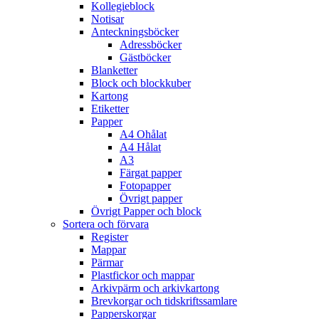
Kollegieblock
Notisar
Anteckningsböcker
Adressböcker
Gästböcker
Blanketter
Block och blockkuber
Kartong
Etiketter
Papper
A4 Ohålat
A4 Hålat
A3
Färgat papper
Fotopapper
Övrigt papper
Övrigt Papper och block
Sortera och förvara
Register
Mappar
Pärmar
Plastfickor och mappar
Arkivpärm och arkivkartong
Brevkorgar och tidskriftssamlare
Papperskorgar