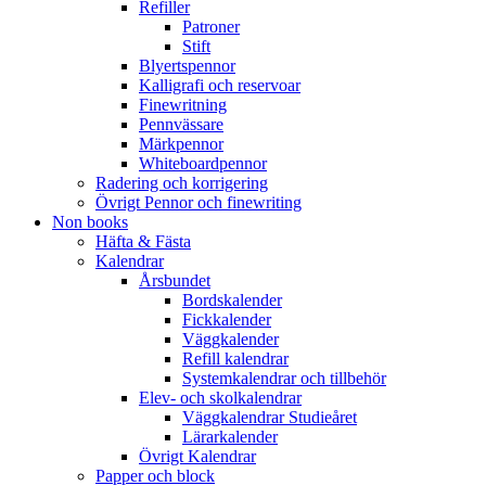
Refiller
Patroner
Stift
Blyertspennor
Kalligrafi och reservoar
Finewritning
Pennvässare
Märkpennor
Whiteboardpennor
Radering och korrigering
Övrigt Pennor och finewriting
Non books
Häfta & Fästa
Kalendrar
Årsbundet
Bordskalender
Fickkalender
Väggkalender
Refill kalendrar
Systemkalendrar och tillbehör
Elev- och skolkalendrar
Väggkalendrar Studieåret
Lärarkalender
Övrigt Kalendrar
Papper och block