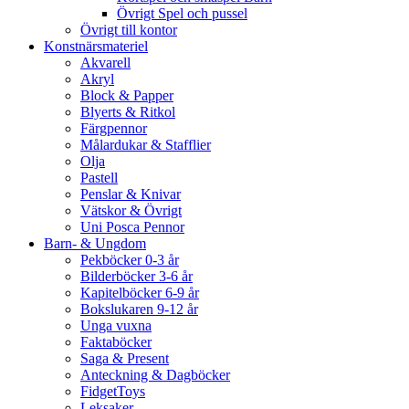
Övrigt Spel och pussel
Övrigt till kontor
Konstnärsmateriel
Akvarell
Akryl
Block & Papper
Blyerts & Ritkol
Färgpennor
Målardukar & Stafflier
Olja
Pastell
Penslar & Knivar
Vätskor & Övrigt
Uni Posca Pennor
Barn- & Ungdom
Pekböcker 0-3 år
Bilderböcker 3-6 år
Kapitelböcker 6-9 år
Bokslukaren 9-12 år
Unga vuxna
Faktaböcker
Saga & Present
Anteckning & Dagböcker
FidgetToys
Leksaker