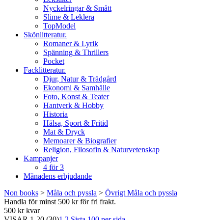
Nyckelringar & Smått
Slime & Leklera
TopModel
Skönlitteratur.
Romaner & Lyrik
Spänning & Thrillers
Pocket
Facklitteratur.
Djur, Natur & Trädgård
Ekonomi & Samhälle
Foto, Konst & Teater
Hantverk & Hobby
Historia
Hälsa, Sport & Fritid
Mat & Dryck
Memoarer & Biografier
Religion, Filosofin & Naturvetenskap
Kampanjer
4 för 3
Månadens erbjudande
Non books
>
Måla och pyssla
>
Övrigt Måla och pyssla
Handla för minst 500 kr för fri frakt.
500 kr kvar
VISAR
1-20
(30)
1
2
Sista
100 per sida