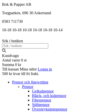
Bok & Papper AB
Torgparken, 696 30 Askersund
0583 711730
10-18
10-18
10-18
10-18
10-18
10-14
Sök i butiken
Kundvagn
Antal varor
0
st
Summa
0 kr
Till kassan
Mina sidor
Logga in
500 kr kvar till fri frakt.
Pennor och finewriting
Pennor
Gelkulpennor
Bläck- och kulpennor
Fiberpennor
Stiftpennor
Överstrykningspennor