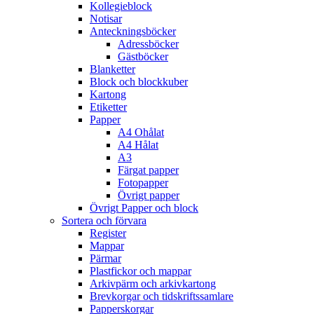
Kollegieblock
Notisar
Anteckningsböcker
Adressböcker
Gästböcker
Blanketter
Block och blockkuber
Kartong
Etiketter
Papper
A4 Ohålat
A4 Hålat
A3
Färgat papper
Fotopapper
Övrigt papper
Övrigt Papper och block
Sortera och förvara
Register
Mappar
Pärmar
Plastfickor och mappar
Arkivpärm och arkivkartong
Brevkorgar och tidskriftssamlare
Papperskorgar