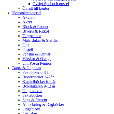
Övrigt Spel och pussel
Övrigt till kontor
Konstnärsmateriel
Akvarell
Akryl
Block & Papper
Blyerts & Ritkol
Färgpennor
Målardukar & Stafflier
Olja
Pastell
Penslar & Knivar
Vätskor & Övrigt
Uni Posca Pennor
Barn- & Ungdom
Pekböcker 0-3 år
Bilderböcker 3-6 år
Kapitelböcker 6-9 år
Bokslukaren 9-12 år
Unga vuxna
Faktaböcker
Saga & Present
Anteckning & Dagböcker
FidgetToys
Leksaker