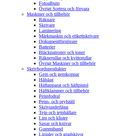
Fotoalbum
Övrigt Sortera och förvara
Maskiner och tillbehör
Räknare
Skrivare
Laminering
Märkmaskin och etikettskrivare
Dokumentförstörare
Batterier
Bläckpatroner och toner
Räknerullar och kvittorullar
Övrigt Maskiner och tillbehör
Skrivbordsprodukter
Gem och gemkoppar
Hålslag
Häftapparat och häftpistol
Häftklammer och tillbehör
Pennfodral
Penn- och prylställ
Skrivunderlägg
Tejp och tejphållare
Lim och klister
Saxar och knivar
Gummiband
Linjaler och gradskivor