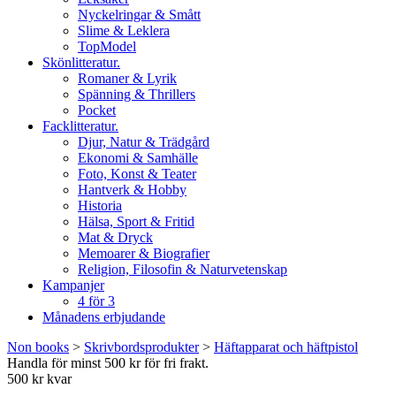
Nyckelringar & Smått
Slime & Leklera
TopModel
Skönlitteratur.
Romaner & Lyrik
Spänning & Thrillers
Pocket
Facklitteratur.
Djur, Natur & Trädgård
Ekonomi & Samhälle
Foto, Konst & Teater
Hantverk & Hobby
Historia
Hälsa, Sport & Fritid
Mat & Dryck
Memoarer & Biografier
Religion, Filosofin & Naturvetenskap
Kampanjer
4 för 3
Månadens erbjudande
Non books
>
Skrivbordsprodukter
>
Häftapparat och häftpistol
Handla för minst 500 kr för fri frakt.
500 kr kvar