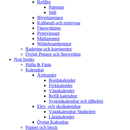
Refiller
Patroner
Stift
Blyertspennor
Kalligrafi och reservoar
Finewritning
Pennvässare
Märkpennor
Whiteboardpennor
Radering och korrigering
Övrigt Pennor och finewriting
Non books
Häfta & Fästa
Kalendrar
Årsbundet
Bordskalender
Fickkalender
Väggkalender
Refill kalendrar
Systemkalendrar och tillbehör
Elev- och skolkalendrar
Väggkalendrar Studieåret
Lärarkalender
Övrigt Kalendrar
Papper och block