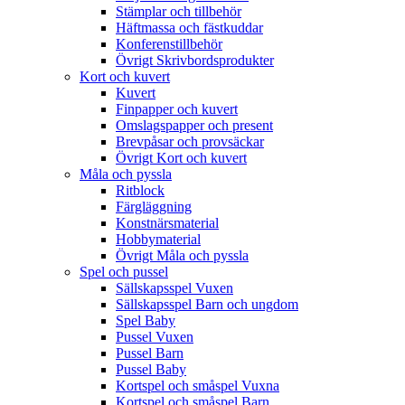
Stämplar och tillbehör
Häftmassa och fästkuddar
Konferenstillbehör
Övrigt Skrivbordsprodukter
Kort och kuvert
Kuvert
Finpapper och kuvert
Omslagspapper och present
Brevpåsar och provsäckar
Övrigt Kort och kuvert
Måla och pyssla
Ritblock
Färgläggning
Konstnärsmaterial
Hobbymaterial
Övrigt Måla och pyssla
Spel och pussel
Sällskapsspel Vuxen
Sällskapsspel Barn och ungdom
Spel Baby
Pussel Vuxen
Pussel Barn
Pussel Baby
Kortspel och småspel Vuxna
Kortspel och småspel Barn