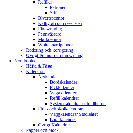
Refiller
Patroner
Stift
Blyertspennor
Kalligrafi och reservoar
Finewritning
Pennvässare
Märkpennor
Whiteboardpennor
Radering och korrigering
Övrigt Pennor och finewriting
Non books
Häfta & Fästa
Kalendrar
Årsbundet
Bordskalender
Fickkalender
Väggkalender
Refill kalendrar
Systemkalendrar och tillbehör
Elev- och skolkalendrar
Väggkalendrar Studieåret
Lärarkalender
Övrigt Kalendrar
Papper och block