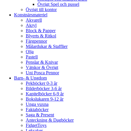
Övrigt Spel och pussel
Övrigt till kontor
Konstnärsmateriel
Akvarell
Akryl
Block & Papper
Blyerts & Ritkol
Färgpennor
Målardukar & Stafflier
Olja
Pastell
Penslar & Knivar
Vätskor & Övrigt
Uni Posca Pennor
Barn- & Ungdom
Pekböcker 0-3 år
Bilderböcker 3-6 år
Kapitelböcker 6-9 år
Bokslukaren 9-12 år
Unga vuxna
Faktaböcker
Saga & Present
Anteckning & Dagböcker
FidgetToys
Leksaker