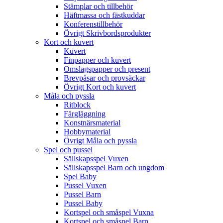
Stämplar och tillbehör
Häftmassa och fästkuddar
Konferenstillbehör
Övrigt Skrivbordsprodukter
Kort och kuvert
Kuvert
Finpapper och kuvert
Omslagspapper och present
Brevpåsar och provsäckar
Övrigt Kort och kuvert
Måla och pyssla
Ritblock
Färgläggning
Konstnärsmaterial
Hobbymaterial
Övrigt Måla och pyssla
Spel och pussel
Sällskapsspel Vuxen
Sällskapsspel Barn och ungdom
Spel Baby
Pussel Vuxen
Pussel Barn
Pussel Baby
Kortspel och småspel Vuxna
Kortspel och småspel Barn