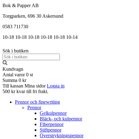
Bok & Papper AB
Torgparken, 696 30 Askersund
0583 711730
10-18
10-18
10-18
10-18
10-18
10-14
Sök i butiken
Kundvagn
Antal varor
0
st
Summa
0 kr
Till kassan
Mina sidor
Logga in
500 kr kvar till fri frakt.
Pennor och finewriting
Pennor
Gelkulpennor
Bläck- och kulpennor
Fiberpennor
Stiftpennor
Överstrykningspennor