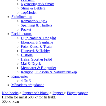
Nyckelringar & Smått
Slime & Leklera
TopModel
Skönlitteratur.
Romaner & Lyrik
Spänning & Thrillers
Pocket
Facklitteratur.
Djur, Natur & Trädgård
Ekonomi & Samhälle
Foto, Konst & Teater
Hantverk & Hobby
Historia
Hälsa, Sport & Fritid
Mat & Dryck
Memoarer & Biografier
Religion, Filosofin & Naturvetenskap
Kampanjer
4 för 3
Månadens erbjudande
Non books
>
Papper och block
>
Papper
>
Färgat papper
Handla för minst 500 kr för fri frakt.
500 kr kvar