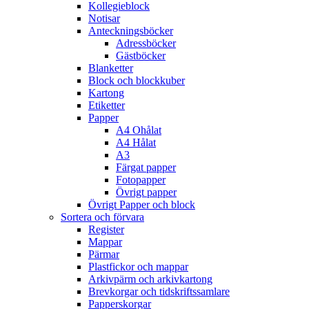
Kollegieblock
Notisar
Anteckningsböcker
Adressböcker
Gästböcker
Blanketter
Block och blockkuber
Kartong
Etiketter
Papper
A4 Ohålat
A4 Hålat
A3
Färgat papper
Fotopapper
Övrigt papper
Övrigt Papper och block
Sortera och förvara
Register
Mappar
Pärmar
Plastfickor och mappar
Arkivpärm och arkivkartong
Brevkorgar och tidskriftssamlare
Papperskorgar