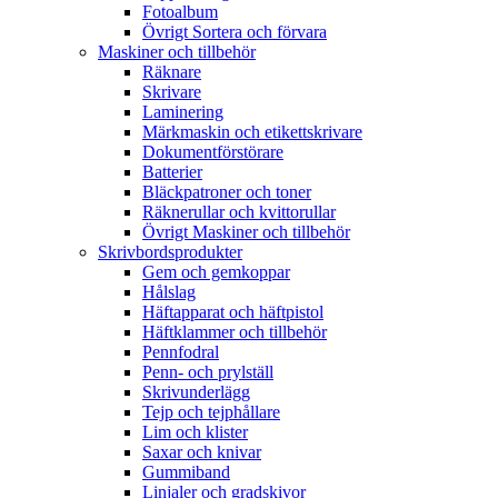
Fotoalbum
Övrigt Sortera och förvara
Maskiner och tillbehör
Räknare
Skrivare
Laminering
Märkmaskin och etikettskrivare
Dokumentförstörare
Batterier
Bläckpatroner och toner
Räknerullar och kvittorullar
Övrigt Maskiner och tillbehör
Skrivbordsprodukter
Gem och gemkoppar
Hålslag
Häftapparat och häftpistol
Häftklammer och tillbehör
Pennfodral
Penn- och prylställ
Skrivunderlägg
Tejp och tejphållare
Lim och klister
Saxar och knivar
Gummiband
Linjaler och gradskivor