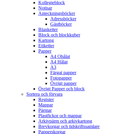
Kollegieblock
Notisar
Anteckningsböcker
Adressböcker
Gästböcker
Blanketter
Block och blockkuber
Kartong
Etiketter
Papper
A4 Ohålat
A4 Hålat
A3
Färgat papper
Fotopapper
Övrigt papper
Övrigt Papper och block
Sortera och förvara
Register
Mappar
Pärmar
Plastfickor och mappar
Arkivpärm och arkivkartong
Brevkorgar och tidskriftssamlare
Papperskorgar