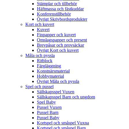
Stämplar och tillbehör
Häftmassa och fästkuddar
Konferenstillbehör
Övrigt Skrivbordsprodukter
Kort och kuvert
Kuvert
Finpapper och kuvert
Omslagspapper och present
Brevpåsar och provsäckar
Övrigt Kort och kuvert
Måla och pyssla
Ritblock
Färgläggning
Konstnärsmaterial
Hobbymaterial
Övrigt Måla och pyssla
Spel och pussel
Sällskapsspel Vuxen
Sällskapsspel Barn och ungdom
Spel Baby
Pussel Vuxen
Pussel Barn
Pussel Baby
Kortspel och småspel Vuxna
Kortspel och småspel Barn