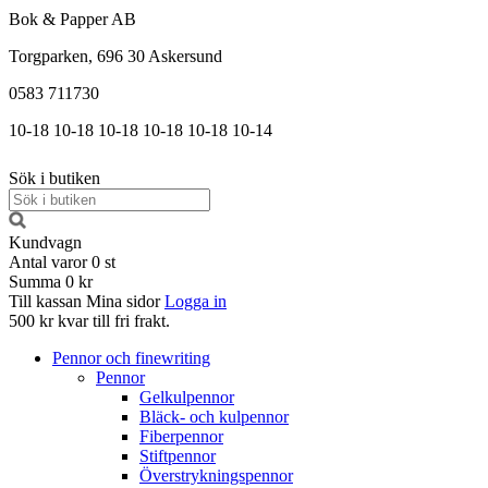
Bok & Papper AB
Torgparken, 696 30 Askersund
0583 711730
10-18
10-18
10-18
10-18
10-18
10-14
Sök i butiken
Kundvagn
Antal varor
0
st
Summa
0 kr
Till kassan
Mina sidor
Logga in
500 kr kvar till fri frakt.
Pennor och finewriting
Pennor
Gelkulpennor
Bläck- och kulpennor
Fiberpennor
Stiftpennor
Överstrykningspennor