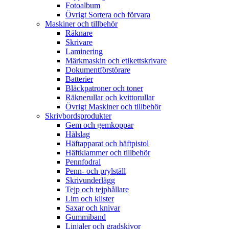
Fotoalbum
Övrigt Sortera och förvara
Maskiner och tillbehör
Räknare
Skrivare
Laminering
Märkmaskin och etikettskrivare
Dokumentförstörare
Batterier
Bläckpatroner och toner
Räknerullar och kvittorullar
Övrigt Maskiner och tillbehör
Skrivbordsprodukter
Gem och gemkoppar
Hålslag
Häftapparat och häftpistol
Häftklammer och tillbehör
Pennfodral
Penn- och prylställ
Skrivunderlägg
Tejp och tejphållare
Lim och klister
Saxar och knivar
Gummiband
Linjaler och gradskivor