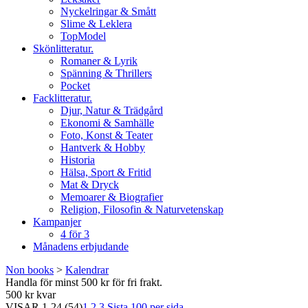
Nyckelringar & Smått
Slime & Leklera
TopModel
Skönlitteratur.
Romaner & Lyrik
Spänning & Thrillers
Pocket
Facklitteratur.
Djur, Natur & Trädgård
Ekonomi & Samhälle
Foto, Konst & Teater
Hantverk & Hobby
Historia
Hälsa, Sport & Fritid
Mat & Dryck
Memoarer & Biografier
Religion, Filosofin & Naturvetenskap
Kampanjer
4 för 3
Månadens erbjudande
Non books
>
Kalendrar
Handla för minst 500 kr för fri frakt.
500 kr kvar
VISAR
1-24
(54)
1
2
3
Sista
100 per sida