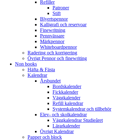
Refiller
Patroner
Stift
Blyertspennor
Kalligrafi och reservoar
Finewritning
Pennvässare
Märkpennor
Whiteboardpennor
Radering och korrigering
Övrigt Pennor och finewriting
Non books
Häfta & Fästa
Kalendrar
Årsbundet
Bordskalender
Fickkalender
Väggkalender
Refill kalendrar
Systemkalendrar och tillbehör
Elev- och skolkalendrar
Väggkalendrar Studieåret
Lärarkalender
Övrigt Kalendrar
Papper och block