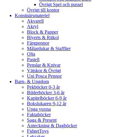
Övrigt Spel och pussel
Övrigt till kontor
Konstnärsmateriel
Akvarell
Akryl
Block & Papper
Blyerts & Ritkol
Färgpennor
Målardukar & Stafflier
Olja
Pastell
Penslar & Knivar
Vätskor & Övrigt
Uni Posca Pennor
Barn- & Ungdom
Pekböcker 0-3 år
Bilderböcker 3-6 år
Kapitelböcker 6-9 år
Bokslukaren 9-12 år
Unga vuxna
Faktaböcker
Saga & Present
Anteckning & Dagböcker
FidgetToys
Leksaker