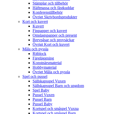
Stämplar och tillbehör
Häftmassa och fästkuddar
Konferenstillbehör
Övrigt Skrivbordsprodukter
Kort och kuvert
Kuvert
Finpapper och kuvert
Omslagspapper och present
Brevpåsar och provsäckar
Övrigt Kort och kuvert
Måla och pyssla
Ritblock
Färgläggning
Konstnärsmaterial
Hobbymaterial
Övrigt Måla och pyssla
Spel och pussel
Sällskapsspel Vuxen
Sällskapsspel Barn och ungdom
Spel Baby
Pussel Vuxen
Pussel Barn
Pussel Baby
Kortspel och småspel Vuxna
Kortspel och småspel Barn