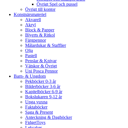
Övrigt Spel och pussel
Övrigt till kontor
Konstnärsmateriel
Akvarell
Akryl
Block & Papper
Blyerts & Ritkol
Färgpennor
Målardukar & Stafflier
Olja
Pastell
Penslar & Knivar
Vätskor & Övrigt
Uni Posca Pennor
Barn- & Ungdom
Pekböcker 0-3 år
Bilderböcker 3-6 år
Kapitelböcker 6-9 år
Bokslukaren 9-12 år
Unga vuxna
Faktaböcker
Saga & Present
Anteckning & Dagböcker
FidgetToys
Leksaker