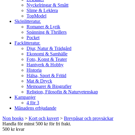
Nyckelringar & Smått
Slime & Leklera
TopModel
Skönlitteratur.
Romaner & Lyrik
Spänning & Thrillers
Pocket
Facklitteratur.
Djur, Natur & Trädgård
Ekonomi & Samhälle
Foto, Konst & Teater
Hantverk & Hobby
Historia
Hälsa, Sport & Fritid
Mat & Dryck
Memoarer & Biografier
Religion, Filosofin & Naturvetenskap
Kampanjer
4 för 3
Månadens erbjudande
Non books
>
Kort och kuvert
>
Brevpåsar och provsäckar
Handla för minst 500 kr för fri frakt.
500 kr kvar