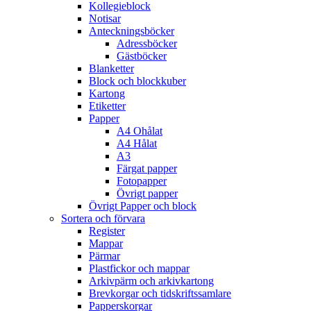
Kollegieblock
Notisar
Anteckningsböcker
Adressböcker
Gästböcker
Blanketter
Block och blockkuber
Kartong
Etiketter
Papper
A4 Ohålat
A4 Hålat
A3
Färgat papper
Fotopapper
Övrigt papper
Övrigt Papper och block
Sortera och förvara
Register
Mappar
Pärmar
Plastfickor och mappar
Arkivpärm och arkivkartong
Brevkorgar och tidskriftssamlare
Papperskorgar