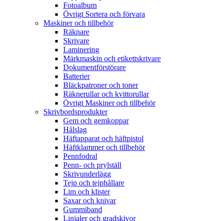
Fotoalbum
Övrigt Sortera och förvara
Maskiner och tillbehör
Räknare
Skrivare
Laminering
Märkmaskin och etikettskrivare
Dokumentförstörare
Batterier
Bläckpatroner och toner
Räknerullar och kvittorullar
Övrigt Maskiner och tillbehör
Skrivbordsprodukter
Gem och gemkoppar
Hålslag
Häftapparat och häftpistol
Häftklammer och tillbehör
Pennfodral
Penn- och prylställ
Skrivunderlägg
Tejp och tejphållare
Lim och klister
Saxar och knivar
Gummiband
Linjaler och gradskivor