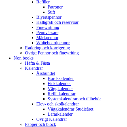
Refiller
Patroner
Stift
Blyertspennor
Kalligrafi och reservoar
Finewritning
Pennvässare
Märkpennor
Whiteboardpennor
Radering och korrigering
Övrigt Pennor och finewriting
Non books
Häfta & Fästa
Kalendrar
Årsbundet
Bordskalender
Fickkalender
Väggkalender
Refill kalendrar
Systemkalendrar och tillbehör
Elev- och skolkalendrar
Väggkalendrar Studieåret
Lärarkalender
Övrigt Kalendrar
Papper och block