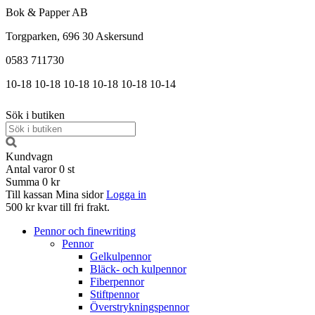
Bok & Papper AB
Torgparken, 696 30 Askersund
0583 711730
10-18
10-18
10-18
10-18
10-18
10-14
Sök i butiken
Kundvagn
Antal varor
0
st
Summa
0 kr
Till kassan
Mina sidor
Logga in
500 kr kvar till fri frakt.
Pennor och finewriting
Pennor
Gelkulpennor
Bläck- och kulpennor
Fiberpennor
Stiftpennor
Överstrykningspennor