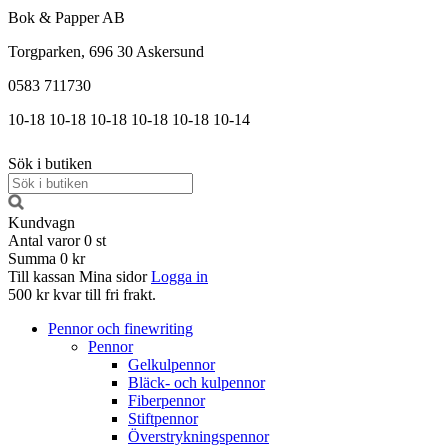
Bok & Papper AB
Torgparken, 696 30 Askersund
0583 711730
10-18
10-18
10-18
10-18
10-18
10-14
Sök i butiken
Kundvagn
Antal varor
0
st
Summa
0 kr
Till kassan
Mina sidor
Logga in
500 kr kvar till fri frakt.
Pennor och finewriting
Pennor
Gelkulpennor
Bläck- och kulpennor
Fiberpennor
Stiftpennor
Överstrykningspennor