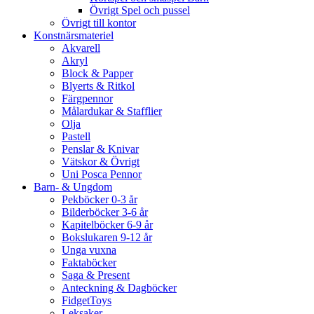
Övrigt Spel och pussel
Övrigt till kontor
Konstnärsmateriel
Akvarell
Akryl
Block & Papper
Blyerts & Ritkol
Färgpennor
Målardukar & Stafflier
Olja
Pastell
Penslar & Knivar
Vätskor & Övrigt
Uni Posca Pennor
Barn- & Ungdom
Pekböcker 0-3 år
Bilderböcker 3-6 år
Kapitelböcker 6-9 år
Bokslukaren 9-12 år
Unga vuxna
Faktaböcker
Saga & Present
Anteckning & Dagböcker
FidgetToys
Leksaker