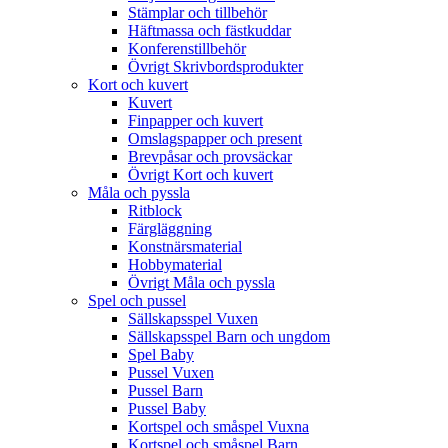
Stämplar och tillbehör
Häftmassa och fästkuddar
Konferenstillbehör
Övrigt Skrivbordsprodukter
Kort och kuvert
Kuvert
Finpapper och kuvert
Omslagspapper och present
Brevpåsar och provsäckar
Övrigt Kort och kuvert
Måla och pyssla
Ritblock
Färgläggning
Konstnärsmaterial
Hobbymaterial
Övrigt Måla och pyssla
Spel och pussel
Sällskapsspel Vuxen
Sällskapsspel Barn och ungdom
Spel Baby
Pussel Vuxen
Pussel Barn
Pussel Baby
Kortspel och småspel Vuxna
Kortspel och småspel Barn