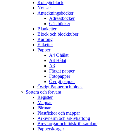
Kollegieblock
Notisar
Anteckningsböcker
Adressböcker
Gästböcker
Blanketter
Block och blockkuber
Kartong
Etiketter
Papper
A4 Ohålat
A4 Hålat
A3
Färgat papper
Fotopapper
Övrigt papper
Övrigt Papper och block
Sortera och förvara
Register
Mappar
Pärmar
Plastfickor och mappar
Arkivpärm och arkivkartong
Brevkorgar och tidskriftssamlare
Papperskorgar