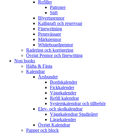
Refiller
Patroner
Stift
Blyertspennor
Kalligrafi och reservoar
Finewritning
Pennvässare
Märkpennor
Whiteboardpennor
Radering och korrigering
Övrigt Pennor och finewriting
Non books
Häfta & Fästa
Kalendrar
Årsbundet
Bordskalender
Fickkalender
Väggkalender
Refill kalendrar
Systemkalendrar och tillbehör
Elev- och skolkalendrar
Väggkalendrar Studieåret
Lärarkalender
Övrigt Kalendrar
Papper och block