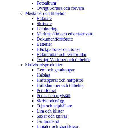
Fotoalbum
Övrigt Sortera och förvara
Maskiner och tillbehör
Räknare
Skrivare
Laminering
Märkmaskin och etikettskrivare
Dokumentförstörare
Batterier
Bläckpatroner och toner
Räknerullar och kvittorullar
Övrigt Maskiner och tillbehör
Skrivbordsprodukter
Gem och gemkoppar
Hålslag
Häftapparat och häftpistol
Häftklammer och tillbehör
Pennfodral
Penn- och prylställ
Skrivunderlägg
Tejp och tejphållare
Lim och klister
Saxar och knivar
Gummiband
Linjaler och gradskivor