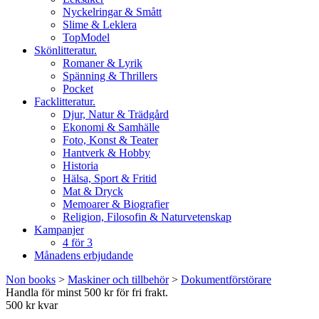
Nyckelringar & Smått
Slime & Leklera
TopModel
Skönlitteratur.
Romaner & Lyrik
Spänning & Thrillers
Pocket
Facklitteratur.
Djur, Natur & Trädgård
Ekonomi & Samhälle
Foto, Konst & Teater
Hantverk & Hobby
Historia
Hälsa, Sport & Fritid
Mat & Dryck
Memoarer & Biografier
Religion, Filosofin & Naturvetenskap
Kampanjer
4 för 3
Månadens erbjudande
Non books
>
Maskiner och tillbehör
>
Dokumentförstörare
Handla för minst 500 kr för fri frakt.
500 kr kvar