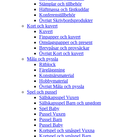
Stämplar och tillbehör
Häftmassa och fästkuddar
Konferenstillbehör
Övrigt Skrivbordsprodukter
Kort och kuvert
Kuvert
Finpapper och kuvert
Omslagspapper och present
Brevpåsar och provsäckar
Övrigt Kort och kuvert
Måla och pyssla
Ritblock
Färgläggning
Konstnärsmaterial
Hobbymaterial
Övrigt Måla och pyssla
Spel och pussel
Sällskapsspel Vuxen
Sällskapsspel Barn och ungdom
Spel Baby
Pussel Vuxen
Pussel Barn
Pussel Baby
Kortspel och småspel Vuxna
Kortspel och småspel Barn