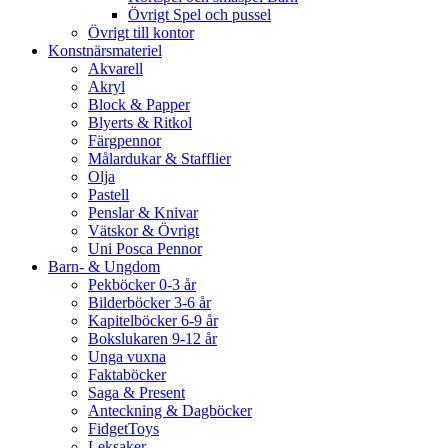
Övrigt Spel och pussel
Övrigt till kontor
Konstnärsmateriel
Akvarell
Akryl
Block & Papper
Blyerts & Ritkol
Färgpennor
Målardukar & Stafflier
Olja
Pastell
Penslar & Knivar
Vätskor & Övrigt
Uni Posca Pennor
Barn- & Ungdom
Pekböcker 0-3 år
Bilderböcker 3-6 år
Kapitelböcker 6-9 år
Bokslukaren 9-12 år
Unga vuxna
Faktaböcker
Saga & Present
Anteckning & Dagböcker
FidgetToys
Leksaker