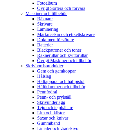
Fotoalbum
Övrigt Sortera och förvara
Maskiner och tillbehör
Räknare
Skrivare
Laminering
Märkmaskin och etikettskrivare
Dokumentförstörare
Batterier
Bläckpatroner och toner
Räknerullar och kvittorullar
Övrigt Maskiner och tillbehör
Skrivbordsprodukter
Gem och gemkoppar
Hålslag
Häftapparat och häftpistol
Häftklammer och tillbehör
Pennfodral
Penn- och prylställ
Skrivunderlägg
Tejp och tejphållare
Lim och klister
Saxar och knivar
Gummiband
Linjaler och gradskivor