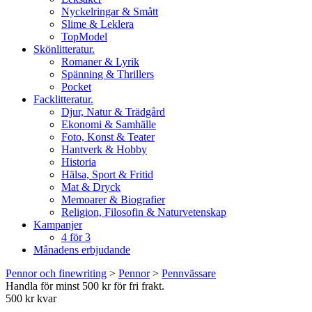
Nyckelringar & Smått
Slime & Leklera
TopModel
Skönlitteratur.
Romaner & Lyrik
Spänning & Thrillers
Pocket
Facklitteratur.
Djur, Natur & Trädgård
Ekonomi & Samhälle
Foto, Konst & Teater
Hantverk & Hobby
Historia
Hälsa, Sport & Fritid
Mat & Dryck
Memoarer & Biografier
Religion, Filosofin & Naturvetenskap
Kampanjer
4 för 3
Månadens erbjudande
Pennor och finewriting
>
Pennor
>
Pennvässare
Handla för minst 500 kr för fri frakt.
500 kr kvar