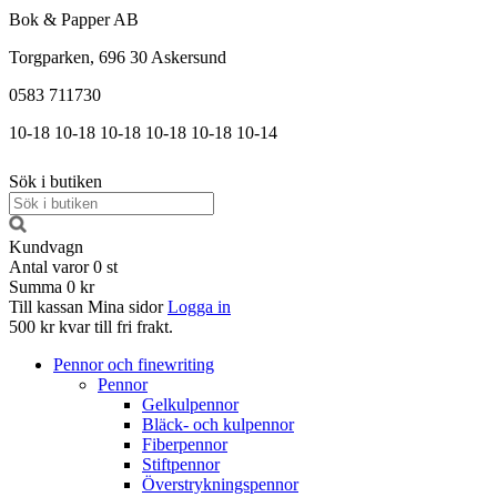
Bok & Papper AB
Torgparken, 696 30 Askersund
0583 711730
10-18
10-18
10-18
10-18
10-18
10-14
Sök i butiken
Kundvagn
Antal varor
0
st
Summa
0 kr
Till kassan
Mina sidor
Logga in
500 kr kvar till fri frakt.
Pennor och finewriting
Pennor
Gelkulpennor
Bläck- och kulpennor
Fiberpennor
Stiftpennor
Överstrykningspennor