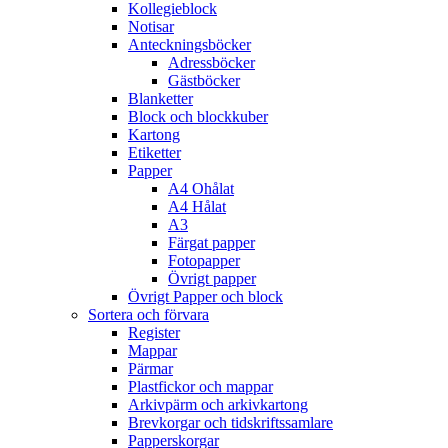
Kollegieblock
Notisar
Anteckningsböcker
Adressböcker
Gästböcker
Blanketter
Block och blockkuber
Kartong
Etiketter
Papper
A4 Ohålat
A4 Hålat
A3
Färgat papper
Fotopapper
Övrigt papper
Övrigt Papper och block
Sortera och förvara
Register
Mappar
Pärmar
Plastfickor och mappar
Arkivpärm och arkivkartong
Brevkorgar och tidskriftssamlare
Papperskorgar