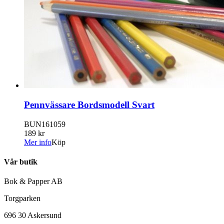
Pennvässare Bordsmodell Svart
BUN161059
189 kr
Mer info
Köp
Vår butik
Bok & Papper AB
Torgparken
696 30 Askersund