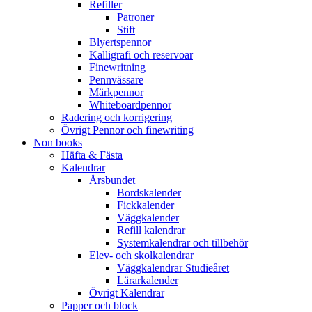
Refiller
Patroner
Stift
Blyertspennor
Kalligrafi och reservoar
Finewritning
Pennvässare
Märkpennor
Whiteboardpennor
Radering och korrigering
Övrigt Pennor och finewriting
Non books
Häfta & Fästa
Kalendrar
Årsbundet
Bordskalender
Fickkalender
Väggkalender
Refill kalendrar
Systemkalendrar och tillbehör
Elev- och skolkalendrar
Väggkalendrar Studieåret
Lärarkalender
Övrigt Kalendrar
Papper och block