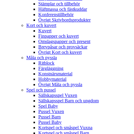
Stämplar och tillbehör
Häftmassa och fästkuddar
Konferenstillbehör
Övrigt Skrivbordsprodukter
Kort och kuvert
Kuvert
Finpapper och kuvert
Omslagspapper och present
Brevpåsar och provsäckar
Övrigt Kort och kuvert
Måla och pyssla
Ritblock
Färgläggning
Konstnärsmaterial
Hobbymaterial
Övrigt Måla och pyssla
Spel och pussel
Sällskapsspel Vuxen
Sällskapsspel Barn och ungdom
Spel Baby
Pussel Vuxen
Pussel Barn
Pussel Baby
Kortspel och småspel Vuxna
Kortspel och småspel Barn