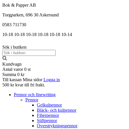
Bok & Papper AB
Torgparken, 696 30 Askersund
0583 711730
10-18
10-18
10-18
10-18
10-18
10-14
Sök i butiken
Kundvagn
Antal varor
0
st
Summa
0 kr
Till kassan
Mina sidor
Logga in
500 kr kvar till fri frakt.
Pennor och finewriting
Pennor
Gelkulpennor
Bläck- och kulpennor
Fiberpennor
Stiftpennor
Överstrykningspennor