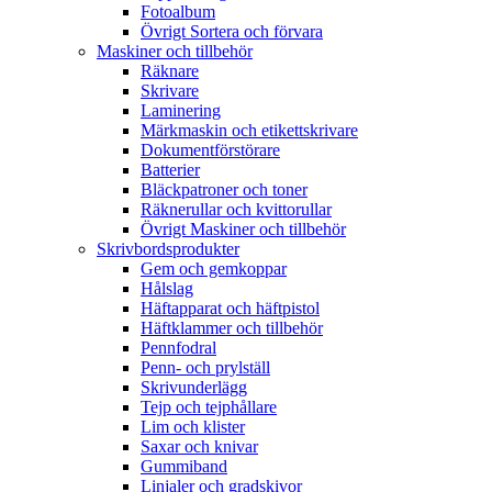
Fotoalbum
Övrigt Sortera och förvara
Maskiner och tillbehör
Räknare
Skrivare
Laminering
Märkmaskin och etikettskrivare
Dokumentförstörare
Batterier
Bläckpatroner och toner
Räknerullar och kvittorullar
Övrigt Maskiner och tillbehör
Skrivbordsprodukter
Gem och gemkoppar
Hålslag
Häftapparat och häftpistol
Häftklammer och tillbehör
Pennfodral
Penn- och prylställ
Skrivunderlägg
Tejp och tejphållare
Lim och klister
Saxar och knivar
Gummiband
Linjaler och gradskivor