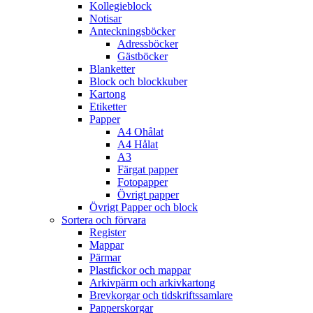
Kollegieblock
Notisar
Anteckningsböcker
Adressböcker
Gästböcker
Blanketter
Block och blockkuber
Kartong
Etiketter
Papper
A4 Ohålat
A4 Hålat
A3
Färgat papper
Fotopapper
Övrigt papper
Övrigt Papper och block
Sortera och förvara
Register
Mappar
Pärmar
Plastfickor och mappar
Arkivpärm och arkivkartong
Brevkorgar och tidskriftssamlare
Papperskorgar