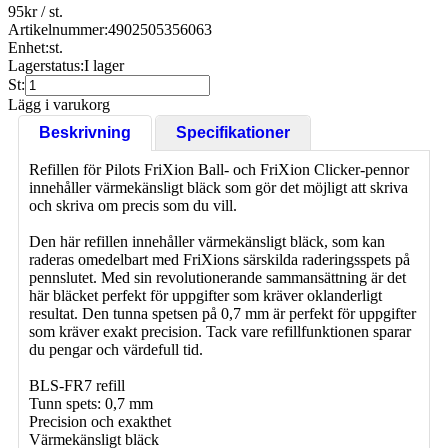
95
kr
/ st.
Artikelnummer:
4902505356063
Enhet:
st.
Lagerstatus:
I lager
St:
Lägg i varukorg
Beskrivning
Specifikationer
Refillen för Pilots FriXion Ball- och FriXion Clicker-pennor
innehåller värmekänsligt bläck som gör det möjligt att skriva
och skriva om precis som du vill.
Den här refillen innehåller värmekänsligt bläck, som kan
raderas omedelbart med FriXions särskilda raderingsspets på
pennslutet. Med sin revolutionerande sammansättning är det
här bläcket perfekt för uppgifter som kräver oklanderligt
resultat. Den tunna spetsen på 0,7 mm är perfekt för uppgifter
som kräver exakt precision. Tack vare refillfunktionen sparar
du pengar och värdefull tid.
BLS-FR7 refill
Tunn spets: 0,7 mm
Precision och exakthet
Värmekänsligt bläck