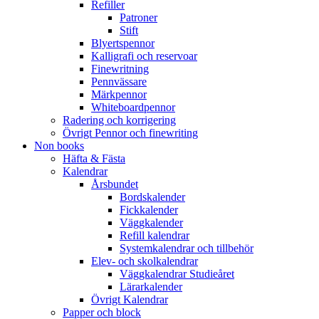
Refiller
Patroner
Stift
Blyertspennor
Kalligrafi och reservoar
Finewritning
Pennvässare
Märkpennor
Whiteboardpennor
Radering och korrigering
Övrigt Pennor och finewriting
Non books
Häfta & Fästa
Kalendrar
Årsbundet
Bordskalender
Fickkalender
Väggkalender
Refill kalendrar
Systemkalendrar och tillbehör
Elev- och skolkalendrar
Väggkalendrar Studieåret
Lärarkalender
Övrigt Kalendrar
Papper och block