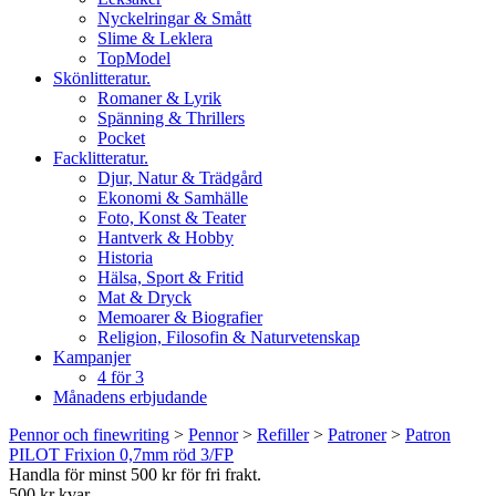
Nyckelringar & Smått
Slime & Leklera
TopModel
Skönlitteratur.
Romaner & Lyrik
Spänning & Thrillers
Pocket
Facklitteratur.
Djur, Natur & Trädgård
Ekonomi & Samhälle
Foto, Konst & Teater
Hantverk & Hobby
Historia
Hälsa, Sport & Fritid
Mat & Dryck
Memoarer & Biografier
Religion, Filosofin & Naturvetenskap
Kampanjer
4 för 3
Månadens erbjudande
Pennor och finewriting
>
Pennor
>
Refiller
>
Patroner
>
Patron
PILOT Frixion 0,7mm röd 3/FP
Handla för minst 500 kr för fri frakt.
500 kr kvar