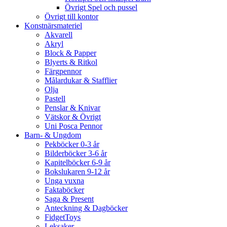
Övrigt Spel och pussel
Övrigt till kontor
Konstnärsmateriel
Akvarell
Akryl
Block & Papper
Blyerts & Ritkol
Färgpennor
Målardukar & Stafflier
Olja
Pastell
Penslar & Knivar
Vätskor & Övrigt
Uni Posca Pennor
Barn- & Ungdom
Pekböcker 0-3 år
Bilderböcker 3-6 år
Kapitelböcker 6-9 år
Bokslukaren 9-12 år
Unga vuxna
Faktaböcker
Saga & Present
Anteckning & Dagböcker
FidgetToys
Leksaker