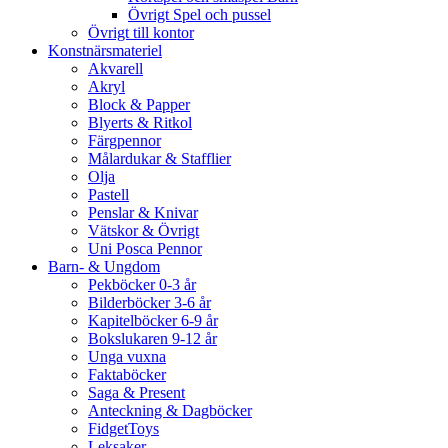
Övrigt Spel och pussel
Övrigt till kontor
Konstnärsmateriel
Akvarell
Akryl
Block & Papper
Blyerts & Ritkol
Färgpennor
Målardukar & Stafflier
Olja
Pastell
Penslar & Knivar
Vätskor & Övrigt
Uni Posca Pennor
Barn- & Ungdom
Pekböcker 0-3 år
Bilderböcker 3-6 år
Kapitelböcker 6-9 år
Bokslukaren 9-12 år
Unga vuxna
Faktaböcker
Saga & Present
Anteckning & Dagböcker
FidgetToys
Leksaker