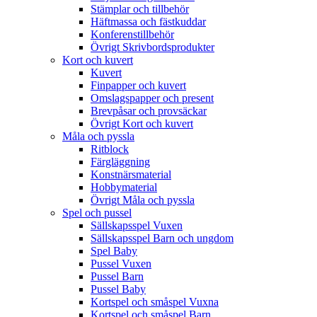
Stämplar och tillbehör
Häftmassa och fästkuddar
Konferenstillbehör
Övrigt Skrivbordsprodukter
Kort och kuvert
Kuvert
Finpapper och kuvert
Omslagspapper och present
Brevpåsar och provsäckar
Övrigt Kort och kuvert
Måla och pyssla
Ritblock
Färgläggning
Konstnärsmaterial
Hobbymaterial
Övrigt Måla och pyssla
Spel och pussel
Sällskapsspel Vuxen
Sällskapsspel Barn och ungdom
Spel Baby
Pussel Vuxen
Pussel Barn
Pussel Baby
Kortspel och småspel Vuxna
Kortspel och småspel Barn