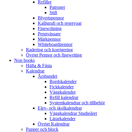
Refiller
Patroner
Stift
Blyertspennor
Kalligrafi och reservoar
Finewritning
Pennvässare
Märkpennor
Whiteboardpennor
Radering och korrigering
Övrigt Pennor och finewriting
Non books
Häfta & Fästa
Kalendrar
Årsbundet
Bordskalender
Fickkalender
Väggkalender
Refill kalendrar
Systemkalendrar och tillbehör
Elev- och skolkalendrar
Väggkalendrar Studieåret
Lärarkalender
Övrigt Kalendrar
Papper och block