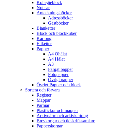
Kollegieblock
Notisar
Anteckningsböcker
Adressböcker
Gästböcker
Blanketter
Block och blockkuber
Kartong
Etiketter
Papper
A4 Ohålat
A4 Hålat
A3
Färgat papper
Fotopapper
Övrigt papper
Övrigt Papper och block
Sortera och förvara
Register
Mappar
Pärmar
Plastfickor och mappar
Arkivpärm och arkivkartong
Brevkorgar och tidskriftssamlare
Papperskorgar