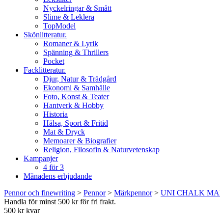
Nyckelringar & Smått
Slime & Leklera
TopModel
Skönlitteratur.
Romaner & Lyrik
Spänning & Thrillers
Pocket
Facklitteratur.
Djur, Natur & Trädgård
Ekonomi & Samhälle
Foto, Konst & Teater
Hantverk & Hobby
Historia
Hälsa, Sport & Fritid
Mat & Dryck
Memoarer & Biografier
Religion, Filosofin & Naturvetenskap
Kampanjer
4 för 3
Månadens erbjudande
Pennor och finewriting
>
Pennor
>
Märkpennor
>
UNI CHALK MA
Handla för minst 500 kr för fri frakt.
500 kr kvar