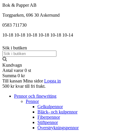
Bok & Papper AB
Torgparken, 696 30 Askersund
0583 711730
10-18
10-18
10-18
10-18
10-18
10-14
Sök i butiken
Kundvagn
Antal varor
0
st
Summa
0 kr
Till kassan
Mina sidor
Logga in
500 kr kvar till fri frakt.
Pennor och finewriting
Pennor
Gelkulpennor
Bläck- och kulpennor
Fiberpennor
Stiftpennor
Överstrykningspennor