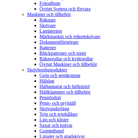
Fotoalbum
Övrigt Sortera och förvara
Maskiner och tillbehör
Räknare
Skrivare
Laminering
Märkmaskin och etikettskrivare
Dokumentförstörare
Batterier
Bläckpatroner och toner
Räknerullar och kvittorullar
Övrigt Maskiner och tillbehör
Skrivbordsprodukter
Gem och gemkoppar
Hålslag
Häftapparat och häftpistol
Häftklammer och tillbehör
Pennfodral
Penn- och prylställ
Skrivunderlägg
Tejp och tejphållare
Lim och klister
Saxar och knivar
Gummiband
Linjaler och gradskivor