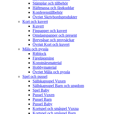
Stämplar och tillbehör
Häftmassa och fästkuddar
Konferenstillbehör
Övrigt Skrivbordsprodukter
Kort och kuvert
Kuvert
Finpapper och kuvert
Omslagspapper och present
Brevpåsar och provsäckar
Övrigt Kort och kuvert
Måla och pyssla
Ritblock
Färgläggning
Konstnärsmaterial
Hobbymaterial
Övrigt Måla och pyssla
Spel och pussel
Sällskapsspel Vuxen
Sällskapsspel Barn och ungdom
Spel Baby
Pussel Vuxen
Pussel Barn
Pussel Baby
Kortspel och småspel Vuxna
Kortspel och småspel Barn