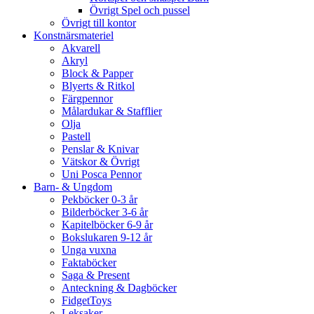
Övrigt Spel och pussel
Övrigt till kontor
Konstnärsmateriel
Akvarell
Akryl
Block & Papper
Blyerts & Ritkol
Färgpennor
Målardukar & Stafflier
Olja
Pastell
Penslar & Knivar
Vätskor & Övrigt
Uni Posca Pennor
Barn- & Ungdom
Pekböcker 0-3 år
Bilderböcker 3-6 år
Kapitelböcker 6-9 år
Bokslukaren 9-12 år
Unga vuxna
Faktaböcker
Saga & Present
Anteckning & Dagböcker
FidgetToys
Leksaker