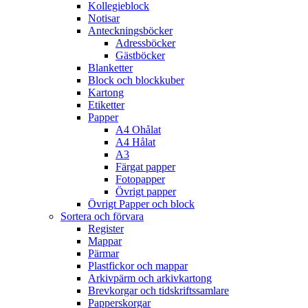
Kollegieblock
Notisar
Anteckningsböcker
Adressböcker
Gästböcker
Blanketter
Block och blockkuber
Kartong
Etiketter
Papper
A4 Ohålat
A4 Hålat
A3
Färgat papper
Fotopapper
Övrigt papper
Övrigt Papper och block
Sortera och förvara
Register
Mappar
Pärmar
Plastfickor och mappar
Arkivpärm och arkivkartong
Brevkorgar och tidskriftssamlare
Papperskorgar