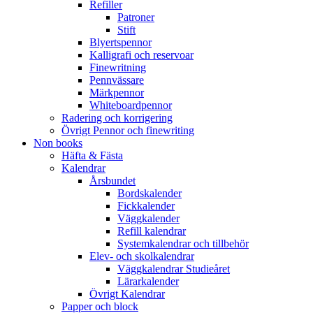
Refiller
Patroner
Stift
Blyertspennor
Kalligrafi och reservoar
Finewritning
Pennvässare
Märkpennor
Whiteboardpennor
Radering och korrigering
Övrigt Pennor och finewriting
Non books
Häfta & Fästa
Kalendrar
Årsbundet
Bordskalender
Fickkalender
Väggkalender
Refill kalendrar
Systemkalendrar och tillbehör
Elev- och skolkalendrar
Väggkalendrar Studieåret
Lärarkalender
Övrigt Kalendrar
Papper och block