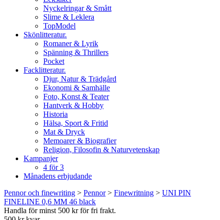
Nyckelringar & Smått
Slime & Leklera
TopModel
Skönlitteratur.
Romaner & Lyrik
Spänning & Thrillers
Pocket
Facklitteratur.
Djur, Natur & Trädgård
Ekonomi & Samhälle
Foto, Konst & Teater
Hantverk & Hobby
Historia
Hälsa, Sport & Fritid
Mat & Dryck
Memoarer & Biografier
Religion, Filosofin & Naturvetenskap
Kampanjer
4 för 3
Månadens erbjudande
Pennor och finewriting
>
Pennor
>
Finewritning
>
UNI PIN
FINELINE 0,6 MM 46 black
Handla för minst 500 kr för fri frakt.
500 kr kvar