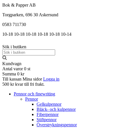
Bok & Papper AB
Torgparken, 696 30 Askersund
0583 711730
10-18
10-18
10-18
10-18
10-18
10-14
Sök i butiken
Kundvagn
Antal varor
0
st
Summa
0 kr
Till kassan
Mina sidor
Logga in
500 kr kvar till fri frakt.
Pennor och finewriting
Pennor
Gelkulpennor
Bläck- och kulpennor
Fiberpennor
Stiftpennor
Överstrykningspennor