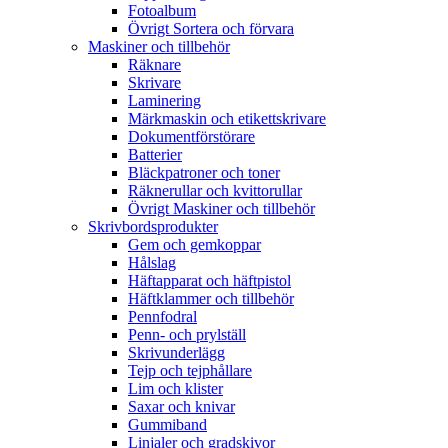
Fotoalbum
Övrigt Sortera och förvara
Maskiner och tillbehör
Räknare
Skrivare
Laminering
Märkmaskin och etikettskrivare
Dokumentförstörare
Batterier
Bläckpatroner och toner
Räknerullar och kvittorullar
Övrigt Maskiner och tillbehör
Skrivbordsprodukter
Gem och gemkoppar
Hålslag
Häftapparat och häftpistol
Häftklammer och tillbehör
Pennfodral
Penn- och prylställ
Skrivunderlägg
Tejp och tejphållare
Lim och klister
Saxar och knivar
Gummiband
Linjaler och gradskivor