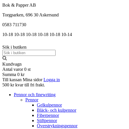
Bok & Papper AB
Torgparken, 696 30 Askersund
0583 711730
10-18
10-18
10-18
10-18
10-18
10-14
Sök i butiken
Kundvagn
Antal varor
0
st
Summa
0 kr
Till kassan
Mina sidor
Logga in
500 kr kvar till fri frakt.
Pennor och finewriting
Pennor
Gelkulpennor
Bläck- och kulpennor
Fiberpennor
Stiftpennor
Överstrykningspennor