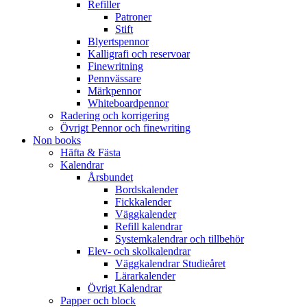
Refiller
Patroner
Stift
Blyertspennor
Kalligrafi och reservoar
Finewritning
Pennvässare
Märkpennor
Whiteboardpennor
Radering och korrigering
Övrigt Pennor och finewriting
Non books
Häfta & Fästa
Kalendrar
Årsbundet
Bordskalender
Fickkalender
Väggkalender
Refill kalendrar
Systemkalendrar och tillbehör
Elev- och skolkalendrar
Väggkalendrar Studieåret
Lärarkalender
Övrigt Kalendrar
Papper och block