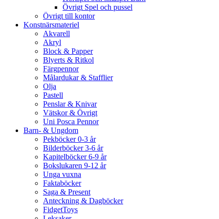
Övrigt Spel och pussel
Övrigt till kontor
Konstnärsmateriel
Akvarell
Akryl
Block & Papper
Blyerts & Ritkol
Färgpennor
Målardukar & Stafflier
Olja
Pastell
Penslar & Knivar
Vätskor & Övrigt
Uni Posca Pennor
Barn- & Ungdom
Pekböcker 0-3 år
Bilderböcker 3-6 år
Kapitelböcker 6-9 år
Bokslukaren 9-12 år
Unga vuxna
Faktaböcker
Saga & Present
Anteckning & Dagböcker
FidgetToys
Leksaker