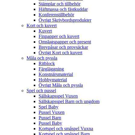
Stämplar och tillbehör
Häftmassa och fästkuddar
Konferenstillbehör
Övrigt Skrivbordsprodukter
Kort och kuvert
Kuvert
Finpapper och kuvert
Omslagspapper och present
Brevpåsar och provsäckar
Övrigt Kort och kuvert
Måla och pyssla
Ritblock
Färgläggning
Konstnärsmaterial
Hobbymaterial
Övrigt Måla och pyssla
Spel och pussel
Sällskapsspel Vuxen
Sällskapsspel Barn och ungdom
Spel Baby
Pussel Vuxen
Pussel Barn
Pussel Baby
Kortspel och småspel Vuxna
Kortspel och småspel Barn