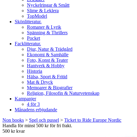
Nyckelringar & Smått
Slime & Leklera
TopModel
Skönlitteratur.
Romaner & Lyrik
Spänning & Thrillers
Pocket
Facklitteratur.
Djur, Natur & Trädgård
Ekonomi & Samhälle
Foto, Konst & Teater
Hantverk & Hobby
Historia
Hälsa, Sport & Fritid
Mat & Dryck
Memoarer & Biografier
Religion, Filosofin & Naturvetenskap
Kampanjer
4 för 3
Månadens erbjudande
Non books
>
Spel och pussel
>
Ticket to Ride Europe Nordic
Handla för minst 500 kr för fri frakt.
500 kr kvar