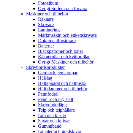
Fotoalbum
Övrigt Sortera och förvara
Maskiner och tillbehör
Räknare
Skrivare
Laminering
Märkmaskin och etikettskrivare
Dokumentförstörare
Batterier
Bläckpatroner och toner
Räknerullar och kvittorullar
Övrigt Maskiner och tillbehör
Skrivbordsprodukter
Gem och gemkoppar
Hålslag
Häftapparat och häftpistol
Häftklammer och tillbehör
Pennfodral
Penn- och prylställ
Skrivunderlägg
Tejp och tejphållare
Lim och klister
Saxar och knivar
Gummiband
Linjaler och gradskivor