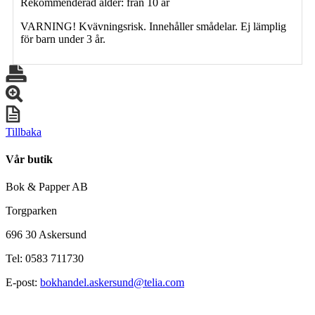
Rekommenderad ålder: från 10 år
VARNING! Kvävningsrisk. Innehåller smådelar. Ej lämplig
för barn under 3 år.
Tillbaka
Vår butik
Bok & Papper AB
Torgparken
696 30 Askersund
Tel: 0583 711730
E-post:
bokhandel.askersund@telia.com