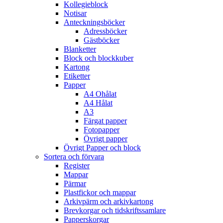
Kollegieblock
Notisar
Anteckningsböcker
Adressböcker
Gästböcker
Blanketter
Block och blockkuber
Kartong
Etiketter
Papper
A4 Ohålat
A4 Hålat
A3
Färgat papper
Fotopapper
Övrigt papper
Övrigt Papper och block
Sortera och förvara
Register
Mappar
Pärmar
Plastfickor och mappar
Arkivpärm och arkivkartong
Brevkorgar och tidskriftssamlare
Papperskorgar