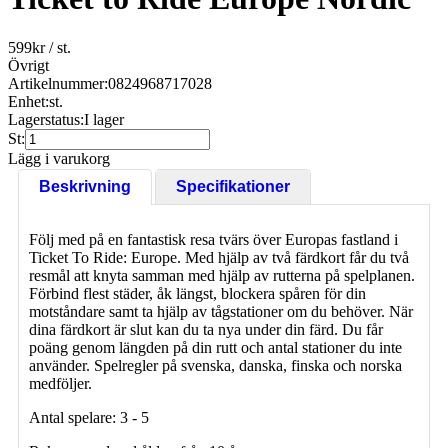
599
kr
/ st.
Övrigt
Artikelnummer:
0824968717028
Enhet:
st.
Lagerstatus:
I lager
St:
Lägg i varukorg
Beskrivning
Specifikationer
Följ med på en fantastisk resa tvärs över Europas fastland i
Ticket To Ride: Europe. Med hjälp av två färdkort får du två
resmål att knyta samman med hjälp av rutterna på spelplanen.
Förbind flest städer, åk längst, blockera spåren för din
motståndare samt ta hjälp av tågstationer om du behöver. När
dina färdkort är slut kan du ta nya under din färd. Du får
poäng genom längden på din rutt och antal stationer du inte
använder. Spelregler på svenska, danska, finska och norska
medföljer.
Antal spelare: 3 - 5