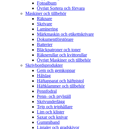
Fotoalbum
Övrigt Sortera och förvara
Maskiner och tillbehör
Räknare
Skrivare
Laminering
Märkmaskin och etikettskrivare
Dokumentförstörare
Batterier
Bläckpatroner och toner
Räknerullar och kvittorullar
Övrigt Maskiner och tillbehör
Skrivbordsprodukter
Gem och gemkoppar
Hålslag
Häftapparat och häftpistol
Häftklammer och tillbehör
Pennfodral
Penn- och prylställ
Skrivunderlägg
Tejp och tejphållare
Lim och klister
Saxar och knivar
Gummiband
Linjaler och gradskivor