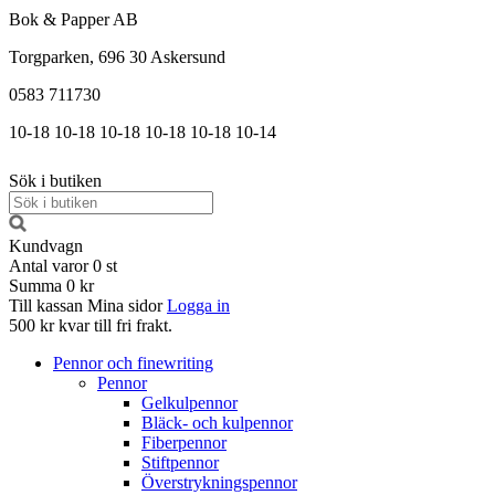
Bok & Papper AB
Torgparken, 696 30 Askersund
0583 711730
10-18
10-18
10-18
10-18
10-18
10-14
Sök i butiken
Kundvagn
Antal varor
0
st
Summa
0 kr
Till kassan
Mina sidor
Logga in
500 kr kvar till fri frakt.
Pennor och finewriting
Pennor
Gelkulpennor
Bläck- och kulpennor
Fiberpennor
Stiftpennor
Överstrykningspennor