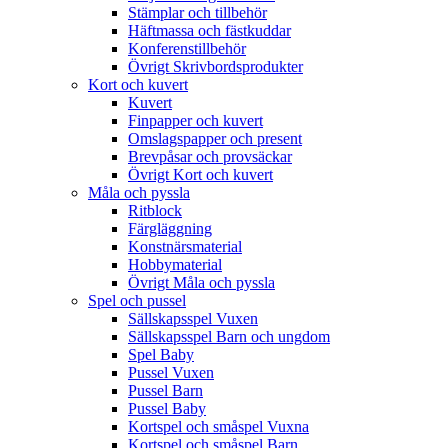
Stämplar och tillbehör
Häftmassa och fästkuddar
Konferenstillbehör
Övrigt Skrivbordsprodukter
Kort och kuvert
Kuvert
Finpapper och kuvert
Omslagspapper och present
Brevpåsar och provsäckar
Övrigt Kort och kuvert
Måla och pyssla
Ritblock
Färgläggning
Konstnärsmaterial
Hobbymaterial
Övrigt Måla och pyssla
Spel och pussel
Sällskapsspel Vuxen
Sällskapsspel Barn och ungdom
Spel Baby
Pussel Vuxen
Pussel Barn
Pussel Baby
Kortspel och småspel Vuxna
Kortspel och småspel Barn