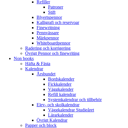
Refiller
Patroner
Stift
Blyertspennor
Kalligrafi och reservoar
Finewritning
Pennvässare
Märkpennor
Whiteboardpennor
Radering och korrigering
Övrigt Pennor och finewriting
Non books
Häfta & Fästa
Kalendrar
Årsbundet
Bordskalender
Fickkalender
Väggkalender
Refill kalendrar
Systemkalendrar och tillbehör
Elev- och skolkalendrar
Väggkalendrar Studieåret
Lärarkalender
Övrigt Kalendrar
Papper och block