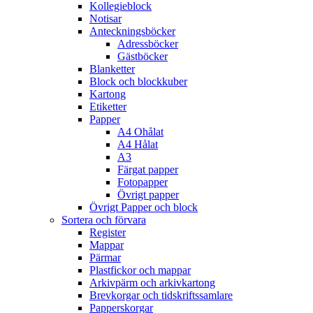
Kollegieblock
Notisar
Anteckningsböcker
Adressböcker
Gästböcker
Blanketter
Block och blockkuber
Kartong
Etiketter
Papper
A4 Ohålat
A4 Hålat
A3
Färgat papper
Fotopapper
Övrigt papper
Övrigt Papper och block
Sortera och förvara
Register
Mappar
Pärmar
Plastfickor och mappar
Arkivpärm och arkivkartong
Brevkorgar och tidskriftssamlare
Papperskorgar