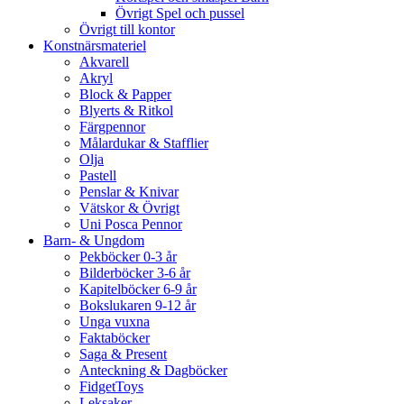
Övrigt Spel och pussel
Övrigt till kontor
Konstnärsmateriel
Akvarell
Akryl
Block & Papper
Blyerts & Ritkol
Färgpennor
Målardukar & Stafflier
Olja
Pastell
Penslar & Knivar
Vätskor & Övrigt
Uni Posca Pennor
Barn- & Ungdom
Pekböcker 0-3 år
Bilderböcker 3-6 år
Kapitelböcker 6-9 år
Bokslukaren 9-12 år
Unga vuxna
Faktaböcker
Saga & Present
Anteckning & Dagböcker
FidgetToys
Leksaker