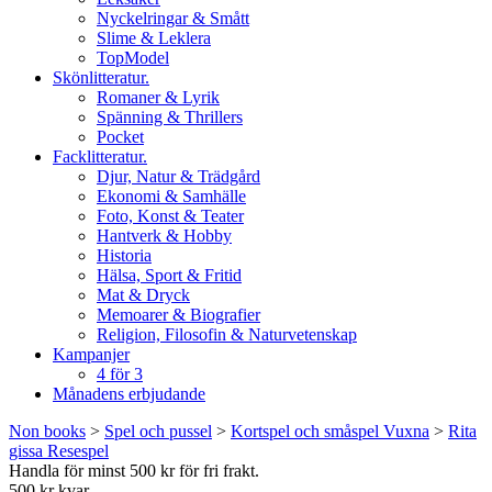
Nyckelringar & Smått
Slime & Leklera
TopModel
Skönlitteratur.
Romaner & Lyrik
Spänning & Thrillers
Pocket
Facklitteratur.
Djur, Natur & Trädgård
Ekonomi & Samhälle
Foto, Konst & Teater
Hantverk & Hobby
Historia
Hälsa, Sport & Fritid
Mat & Dryck
Memoarer & Biografier
Religion, Filosofin & Naturvetenskap
Kampanjer
4 för 3
Månadens erbjudande
Non books
>
Spel och pussel
>
Kortspel och småspel Vuxna
>
Rita
gissa Resespel
Handla för minst 500 kr för fri frakt.
500 kr kvar