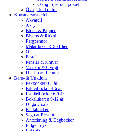
Övrigt Spel och pussel
Övrigt till kontor
Konstnärsmateriel
Akvarell
Akryl
Block & Papper
Blyerts & Ritkol
Färgpennor
Målardukar & Stafflier
Olja
Pastell
Penslar & Knivar
Vätskor & Övrigt
Uni Posca Pennor
Barn- & Ungdom
Pekböcker 0-3 år
Bilderböcker 3-6 år
Kapitelböcker 6-9 år
Bokslukaren 9-12 år
Unga vuxna
Faktaböcker
Saga & Present
Anteckning & Dagböcker
FidgetToys
Leksaker