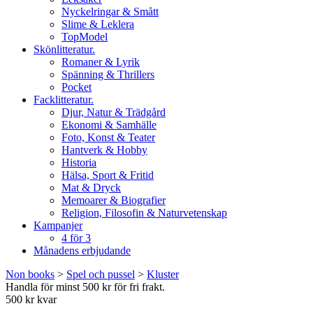
Nyckelringar & Smått
Slime & Leklera
TopModel
Skönlitteratur.
Romaner & Lyrik
Spänning & Thrillers
Pocket
Facklitteratur.
Djur, Natur & Trädgård
Ekonomi & Samhälle
Foto, Konst & Teater
Hantverk & Hobby
Historia
Hälsa, Sport & Fritid
Mat & Dryck
Memoarer & Biografier
Religion, Filosofin & Naturvetenskap
Kampanjer
4 för 3
Månadens erbjudande
Non books
>
Spel och pussel
>
Kluster
Handla för minst 500 kr för fri frakt.
500 kr kvar