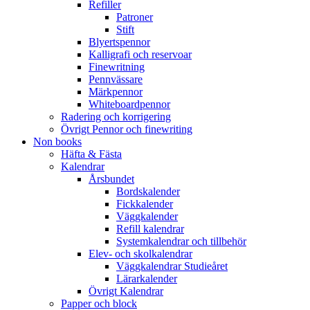
Refiller
Patroner
Stift
Blyertspennor
Kalligrafi och reservoar
Finewritning
Pennvässare
Märkpennor
Whiteboardpennor
Radering och korrigering
Övrigt Pennor och finewriting
Non books
Häfta & Fästa
Kalendrar
Årsbundet
Bordskalender
Fickkalender
Väggkalender
Refill kalendrar
Systemkalendrar och tillbehör
Elev- och skolkalendrar
Väggkalendrar Studieåret
Lärarkalender
Övrigt Kalendrar
Papper och block