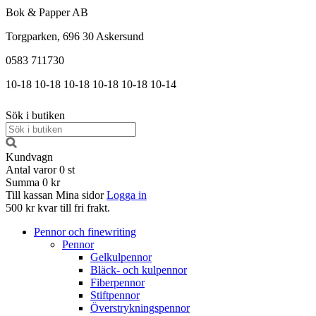
Bok & Papper AB
Torgparken, 696 30 Askersund
0583 711730
10-18
10-18
10-18
10-18
10-18
10-14
Sök i butiken
Kundvagn
Antal varor
0
st
Summa
0 kr
Till kassan
Mina sidor
Logga in
500 kr kvar till fri frakt.
Pennor och finewriting
Pennor
Gelkulpennor
Bläck- och kulpennor
Fiberpennor
Stiftpennor
Överstrykningspennor