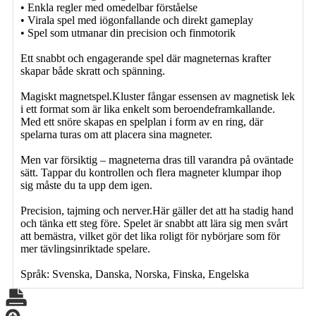
• Enkla regler med omedelbar förståelse
• Virala spel med iögonfallande och direkt gameplay
• Spel som utmanar din precision och finmotorik
Ett snabbt och engagerande spel där magneternas krafter
skapar både skratt och spänning.
Magiskt magnetspel.Kluster fångar essensen av magnetisk lek
i ett format som är lika enkelt som beroendeframkallande.
Med ett snöre skapas en spelplan i form av en ring, där
spelarna turas om att placera sina magneter.
Men var försiktig – magneterna dras till varandra på oväntade
sätt. Tappar du kontrollen och flera magneter klumpar ihop
sig måste du ta upp dem igen.
Precision, tajming och nerver.Här gäller det att ha stadig hand
och tänka ett steg före. Spelet är snabbt att lära sig men svårt
att bemästra, vilket gör det lika roligt för nybörjare som för
mer tävlingsinriktade spelare.
Språk: Svenska, Danska, Norska, Finska, Engelska