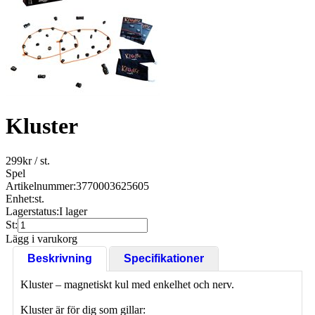
Kluster
299
kr
/ st.
Spel
Artikelnummer:
3770003625605
Enhet:
st.
Lagerstatus:
I lager
St:
Lägg i varukorg
Beskrivning
Specifikationer
Kluster – magnetiskt kul med enkelhet och nerv.
Kluster är för dig som gillar: