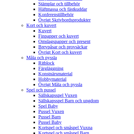
Stämplar och tillbehör
Häftmassa och fästkuddar
Konferenstillbehör
Övrigt Skrivbordsprodukter
Kort och kuvert
Kuvert
Finpapper och kuvert
Omslagspapper och present
Brevpåsar och provsäckar
Övrigt Kort och kuvert
Måla och pyssla
Ritblock
Färgläggning
Konstnärsmaterial
Hobbymaterial
Övrigt Måla och pyssla
Spel och pussel
Sällskapsspel Vuxen
Sällskapsspel Barn och ungdom
Spel Baby
Pussel Vuxen
Pussel Barn
Pussel Baby
Kortspel och småspel Vuxna
Kortspel och småspel Barn