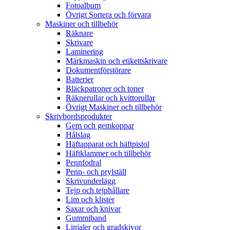
Fotoalbum
Övrigt Sortera och förvara
Maskiner och tillbehör
Räknare
Skrivare
Laminering
Märkmaskin och etikettskrivare
Dokumentförstörare
Batterier
Bläckpatroner och toner
Räknerullar och kvittorullar
Övrigt Maskiner och tillbehör
Skrivbordsprodukter
Gem och gemkoppar
Hålslag
Häftapparat och häftpistol
Häftklammer och tillbehör
Pennfodral
Penn- och prylställ
Skrivunderlägg
Tejp och tejphållare
Lim och klister
Saxar och knivar
Gummiband
Linjaler och gradskivor