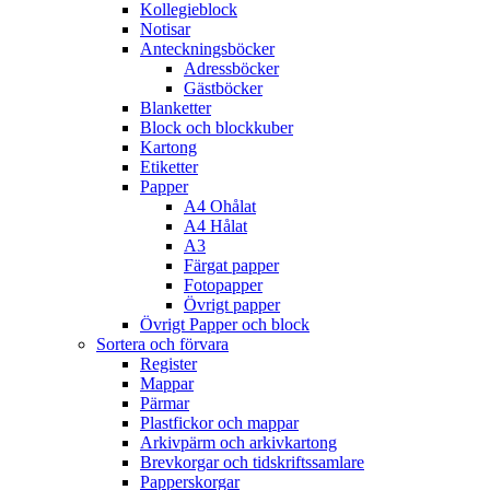
Kollegieblock
Notisar
Anteckningsböcker
Adressböcker
Gästböcker
Blanketter
Block och blockkuber
Kartong
Etiketter
Papper
A4 Ohålat
A4 Hålat
A3
Färgat papper
Fotopapper
Övrigt papper
Övrigt Papper och block
Sortera och förvara
Register
Mappar
Pärmar
Plastfickor och mappar
Arkivpärm och arkivkartong
Brevkorgar och tidskriftssamlare
Papperskorgar