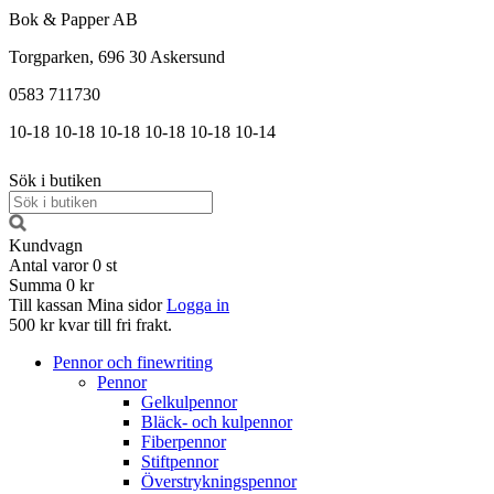
Bok & Papper AB
Torgparken, 696 30 Askersund
0583 711730
10-18
10-18
10-18
10-18
10-18
10-14
Sök i butiken
Kundvagn
Antal varor
0
st
Summa
0 kr
Till kassan
Mina sidor
Logga in
500 kr kvar till fri frakt.
Pennor och finewriting
Pennor
Gelkulpennor
Bläck- och kulpennor
Fiberpennor
Stiftpennor
Överstrykningspennor