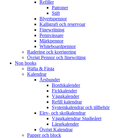
Refiller
Patroner
Stift
Blyertspennor
Kalligrafi och reservoar
Finewritning
Pennvässare
Märkpennor
Whiteboardpennor
Radering och korrigering
Övrigt Pennor och finewriting
Non books
Häfta & Fästa
Kalendrar
Årsbundet
Bordskalender
Fickkalender
Väggkalender
Refill kalendrar
Systemkalendrar och tillbehör
Elev- och skolkalendrar
Väggkalendrar Studieåret
Lärarkalender
Övrigt Kalendrar
Papper och block