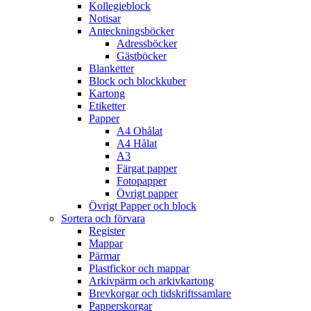
Kollegieblock
Notisar
Anteckningsböcker
Adressböcker
Gästböcker
Blanketter
Block och blockkuber
Kartong
Etiketter
Papper
A4 Ohålat
A4 Hålat
A3
Färgat papper
Fotopapper
Övrigt papper
Övrigt Papper och block
Sortera och förvara
Register
Mappar
Pärmar
Plastfickor och mappar
Arkivpärm och arkivkartong
Brevkorgar och tidskriftssamlare
Papperskorgar