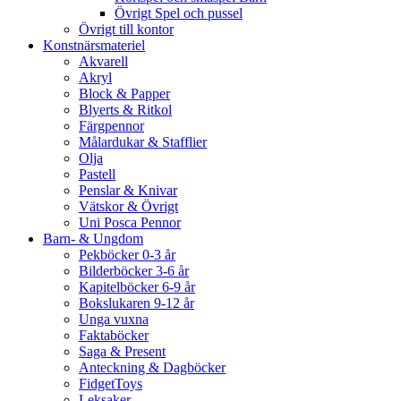
Övrigt Spel och pussel
Övrigt till kontor
Konstnärsmateriel
Akvarell
Akryl
Block & Papper
Blyerts & Ritkol
Färgpennor
Målardukar & Stafflier
Olja
Pastell
Penslar & Knivar
Vätskor & Övrigt
Uni Posca Pennor
Barn- & Ungdom
Pekböcker 0-3 år
Bilderböcker 3-6 år
Kapitelböcker 6-9 år
Bokslukaren 9-12 år
Unga vuxna
Faktaböcker
Saga & Present
Anteckning & Dagböcker
FidgetToys
Leksaker