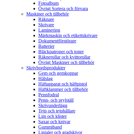
Fotoalbum
Övrigt Sortera och förvara
Maskiner och tillbehör
Räknare
Skrivare
Laminering
Märkmaskin och etikettskrivare
Dokumentförstörare
Batterier
Bläckpatroner och toner
Räknerullar och kvittorullar
Övrigt Maskiner och tillbehör
Skrivbordsprodukter
Gem och gemkoppar
Hålslag
Häftapparat och häftpistol
Häftklammer och tillbehör
Pennfodral
Penn- och prylställ
Skrivunderlägg
Tejp och tejphållare
Lim och klister
Saxar och knivar
Gummiband
Linjaler och gradskivor