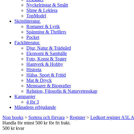
Nyckelringar & Smått
Slime & Leklera
TopModel
Skönlitteratur.
Romaner & Lyrik
Spänning & Thrillers
Pocket
Facklitteratur.
Djur, Natur & Trädgård
Ekonomi & Samhälle
Foto, Konst & Teater
Hantverk & Hobby
Historia
Hälsa, Sport & Fritid
Mat & Dryck
Memoarer & Biografier
Religion, Filosofin & Naturvetenskap
Kampanjer
4 för 3
Månadens erbjudande
Non books
>
Sortera och förvara
>
Register
>
Ledkort register A5L A
Handla för minst 500 kr för fri frakt.
500 kr kvar