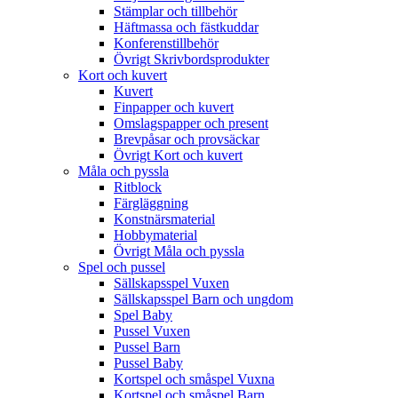
Stämplar och tillbehör
Häftmassa och fästkuddar
Konferenstillbehör
Övrigt Skrivbordsprodukter
Kort och kuvert
Kuvert
Finpapper och kuvert
Omslagspapper och present
Brevpåsar och provsäckar
Övrigt Kort och kuvert
Måla och pyssla
Ritblock
Färgläggning
Konstnärsmaterial
Hobbymaterial
Övrigt Måla och pyssla
Spel och pussel
Sällskapsspel Vuxen
Sällskapsspel Barn och ungdom
Spel Baby
Pussel Vuxen
Pussel Barn
Pussel Baby
Kortspel och småspel Vuxna
Kortspel och småspel Barn