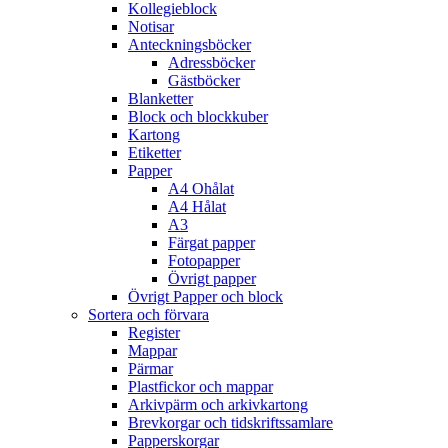
Kollegieblock
Notisar
Anteckningsböcker
Adressböcker
Gästböcker
Blanketter
Block och blockkuber
Kartong
Etiketter
Papper
A4 Ohålat
A4 Hålat
A3
Färgat papper
Fotopapper
Övrigt papper
Övrigt Papper och block
Sortera och förvara
Register
Mappar
Pärmar
Plastfickor och mappar
Arkivpärm och arkivkartong
Brevkorgar och tidskriftssamlare
Papperskorgar