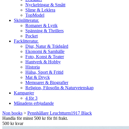
Nyckelringar & Smått
Slime & Leklera
TopModel
Skönlitteratur.
Romaner & Lyrik
Spänning & Thrillers
Pocket
Facklitteratur.
Djur, Natur & Trädgård
Ekonomi & Samhälle
Foto, Konst & Teater
Hantverk & Hobby
Historia
Hälsa, Sport & Fritid
Mat & Dryck
Memoarer & Biografier
Religion, Filosofin & Naturvetenskap
Kampanjer
4 för 3
Månadens erbjudande
Non books
>
Pennhållare Leuchtturm1917 Black
Handla för minst 500 kr för fri frakt.
500 kr kvar