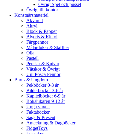
Övrigt Spel och pussel
Övrigt till kontor
Konstnärsmateriel
Akvarell
Akryl
Block & Papper
Blyerts & Ritkol
Färgpennor
Målardukar & Stafflier
Olja
Pastell
Penslar & Knivar
Vätskor & Övrigt
Uni Posca Pennor
Barn- & Ungdom
Pekböcker 0-3 år
Bilderböcker 3-6 år
Kapitelböcker 6-9 år
Bokslukaren 9-12 år
Unga vuxna
Faktaböcker
Saga & Present
Anteckning & Dagböcker
FidgetToys
Leksaker