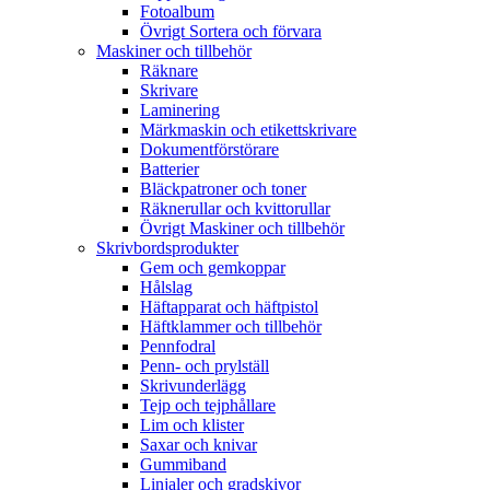
Fotoalbum
Övrigt Sortera och förvara
Maskiner och tillbehör
Räknare
Skrivare
Laminering
Märkmaskin och etikettskrivare
Dokumentförstörare
Batterier
Bläckpatroner och toner
Räknerullar och kvittorullar
Övrigt Maskiner och tillbehör
Skrivbordsprodukter
Gem och gemkoppar
Hålslag
Häftapparat och häftpistol
Häftklammer och tillbehör
Pennfodral
Penn- och prylställ
Skrivunderlägg
Tejp och tejphållare
Lim och klister
Saxar och knivar
Gummiband
Linjaler och gradskivor