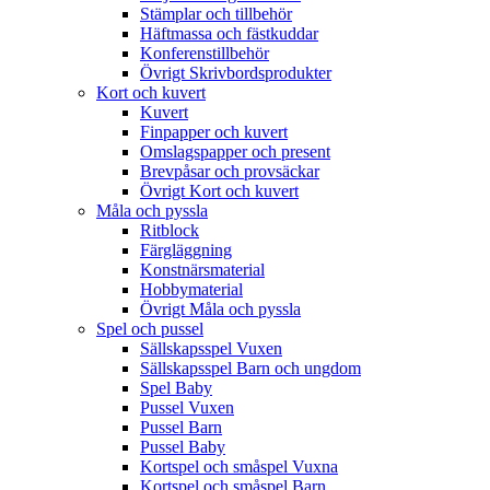
Stämplar och tillbehör
Häftmassa och fästkuddar
Konferenstillbehör
Övrigt Skrivbordsprodukter
Kort och kuvert
Kuvert
Finpapper och kuvert
Omslagspapper och present
Brevpåsar och provsäckar
Övrigt Kort och kuvert
Måla och pyssla
Ritblock
Färgläggning
Konstnärsmaterial
Hobbymaterial
Övrigt Måla och pyssla
Spel och pussel
Sällskapsspel Vuxen
Sällskapsspel Barn och ungdom
Spel Baby
Pussel Vuxen
Pussel Barn
Pussel Baby
Kortspel och småspel Vuxna
Kortspel och småspel Barn