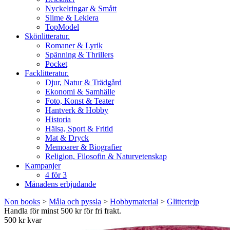
Nyckelringar & Smått
Slime & Leklera
TopModel
Skönlitteratur.
Romaner & Lyrik
Spänning & Thrillers
Pocket
Facklitteratur.
Djur, Natur & Trädgård
Ekonomi & Samhälle
Foto, Konst & Teater
Hantverk & Hobby
Historia
Hälsa, Sport & Fritid
Mat & Dryck
Memoarer & Biografier
Religion, Filosofin & Naturvetenskap
Kampanjer
4 för 3
Månadens erbjudande
Non books
>
Måla och pyssla
>
Hobbymaterial
>
Glittertejp
Handla för minst 500 kr för fri frakt.
500 kr kvar