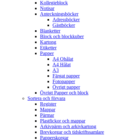
Kollegieblock
Notisar
Anteckningsböcker
Adressböcker
Gästböcker
Blanketter
Block och blockkuber
Kartong
Etiketter
Papper
A4 Ohålat
A4 Hålat
A3
Färgat papper
Fotopapper
Övrigt papper
Övrigt Papper och block
Sortera och förvara
Register
Mappar
Pärmar
Plastfickor och mappar
Arkivpärm och arkivkartong
Brevkorgar och tidskriftssamlare
Papperskorgar