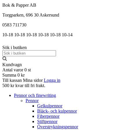
Bok & Papper AB
Torgparken, 696 30 Askersund
0583 711730
10-18
10-18
10-18
10-18
10-18
10-14
Sök i butiken
Kundvagn
Antal varor
0
st
Summa
0 kr
Till kassan
Mina sidor
Logga in
500 kr kvar till fri frakt.
Pennor och finewriting
Pennor
Gelkulpennor
Bläck- och kulpennor
Fiberpennor
Stiftpennor
Överstrykningspennor