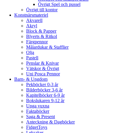
Övrigt Spel och pussel
Övrigt till kontor
Konstnärsmateriel
Akvarell
Akryl
Block & Papper
Blyerts & Ritkol
Färgpennor
Målardukar & Stafflier
Olja
Pastell
Penslar & Knivar
Vätskor & Övrigt
Uni Posca Pennor
Barn- & Ungdom
Pekböcker 0-3 år
Bilderböcker 3-6 år
Kapitelböcker 6-9 år
Bokslukaren 9-12 år
Unga vuxna
Faktaböcker
Saga & Present
Anteckning & Dagböcker
FidgetToys
Leksaker