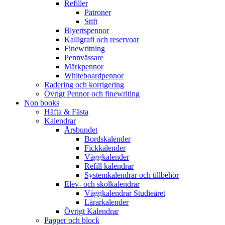
Refiller
Patroner
Stift
Blyertspennor
Kalligrafi och reservoar
Finewritning
Pennvässare
Märkpennor
Whiteboardpennor
Radering och korrigering
Övrigt Pennor och finewriting
Non books
Häfta & Fästa
Kalendrar
Årsbundet
Bordskalender
Fickkalender
Väggkalender
Refill kalendrar
Systemkalendrar och tillbehör
Elev- och skolkalendrar
Väggkalendrar Studieåret
Lärarkalender
Övrigt Kalendrar
Papper och block