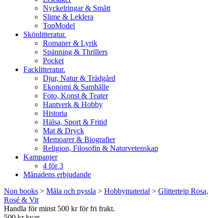
Nyckelringar & Smått
Slime & Leklera
TopModel
Skönlitteratur.
Romaner & Lyrik
Spänning & Thrillers
Pocket
Facklitteratur.
Djur, Natur & Trädgård
Ekonomi & Samhälle
Foto, Konst & Teater
Hantverk & Hobby
Historia
Hälsa, Sport & Fritid
Mat & Dryck
Memoarer & Biografier
Religion, Filosofin & Naturvetenskap
Kampanjer
4 för 3
Månadens erbjudande
Non books
>
Måla och pyssla
>
Hobbymaterial
>
Glittertejp Rosa,
Rosé & Vit
Handla för minst 500 kr för fri frakt.
500 kr kvar