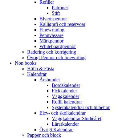
Refiller
Patroner
Stift
Blyertspennor
Kalligrafi och reservoar
Finewritning
Pennvässare
Märkpennor
Whiteboardpennor
Radering och korrigering
Övrigt Pennor och finewriting
Non books
Häfta & Fästa
Kalendrar
Årsbundet
Bordskalender
Fickkalender
Väggkalender
Refill kalendrar
Systemkalendrar och tillbehör
Elev- och skolkalendrar
Väggkalendrar Studieåret
Lärarkalender
Övrigt Kalendrar
Papper och block