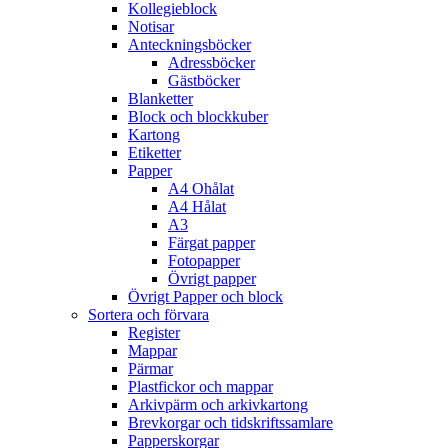
Kollegieblock
Notisar
Anteckningsböcker
Adressböcker
Gästböcker
Blanketter
Block och blockkuber
Kartong
Etiketter
Papper
A4 Ohålat
A4 Hålat
A3
Färgat papper
Fotopapper
Övrigt papper
Övrigt Papper och block
Sortera och förvara
Register
Mappar
Pärmar
Plastfickor och mappar
Arkivpärm och arkivkartong
Brevkorgar och tidskriftssamlare
Papperskorgar