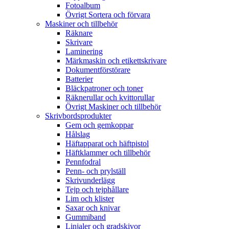
Fotoalbum
Övrigt Sortera och förvara
Maskiner och tillbehör
Räknare
Skrivare
Laminering
Märkmaskin och etikettskrivare
Dokumentförstörare
Batterier
Bläckpatroner och toner
Räknerullar och kvittorullar
Övrigt Maskiner och tillbehör
Skrivbordsprodukter
Gem och gemkoppar
Hålslag
Häftapparat och häftpistol
Häftklammer och tillbehör
Pennfodral
Penn- och prylställ
Skrivunderlägg
Tejp och tejphållare
Lim och klister
Saxar och knivar
Gummiband
Linjaler och gradskivor