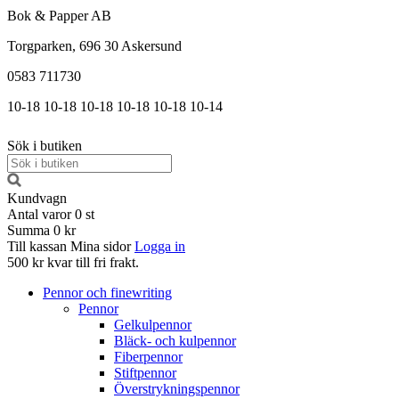
Bok & Papper AB
Torgparken, 696 30 Askersund
0583 711730
10-18
10-18
10-18
10-18
10-18
10-14
Sök i butiken
Kundvagn
Antal varor
0
st
Summa
0 kr
Till kassan
Mina sidor
Logga in
500 kr kvar till fri frakt.
Pennor och finewriting
Pennor
Gelkulpennor
Bläck- och kulpennor
Fiberpennor
Stiftpennor
Överstrykningspennor