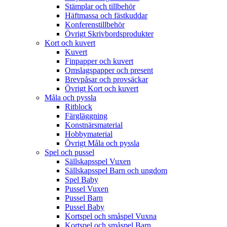
Stämplar och tillbehör
Häftmassa och fästkuddar
Konferenstillbehör
Övrigt Skrivbordsprodukter
Kort och kuvert
Kuvert
Finpapper och kuvert
Omslagspapper och present
Brevpåsar och provsäckar
Övrigt Kort och kuvert
Måla och pyssla
Ritblock
Färgläggning
Konstnärsmaterial
Hobbymaterial
Övrigt Måla och pyssla
Spel och pussel
Sällskapsspel Vuxen
Sällskapsspel Barn och ungdom
Spel Baby
Pussel Vuxen
Pussel Barn
Pussel Baby
Kortspel och småspel Vuxna
Kortspel och småspel Barn