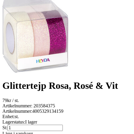
Glittertejp Rosa, Rosé & Vit
79
kr
/ st.
Artikelnummer: 203584375
Artikelnummer:
4005329134159
Enhet:
st.
Lagerstatus:
I lager
St:
Lägg i varukorg