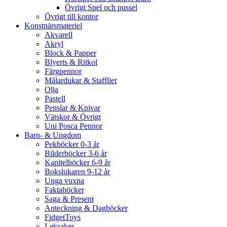
Övrigt Spel och pussel
Övrigt till kontor
Konstnärsmateriel
Akvarell
Akryl
Block & Papper
Blyerts & Ritkol
Färgpennor
Målardukar & Stafflier
Olja
Pastell
Penslar & Knivar
Vätskor & Övrigt
Uni Posca Pennor
Barn- & Ungdom
Pekböcker 0-3 år
Bilderböcker 3-6 år
Kapitelböcker 6-9 år
Bokslukaren 9-12 år
Unga vuxna
Faktaböcker
Saga & Present
Anteckning & Dagböcker
FidgetToys
Leksaker