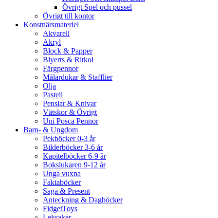
Övrigt Spel och pussel
Övrigt till kontor
Konstnärsmateriel
Akvarell
Akryl
Block & Papper
Blyerts & Ritkol
Färgpennor
Målardukar & Stafflier
Olja
Pastell
Penslar & Knivar
Vätskor & Övrigt
Uni Posca Pennor
Barn- & Ungdom
Pekböcker 0-3 år
Bilderböcker 3-6 år
Kapitelböcker 6-9 år
Bokslukaren 9-12 år
Unga vuxna
Faktaböcker
Saga & Present
Anteckning & Dagböcker
FidgetToys
Leksaker