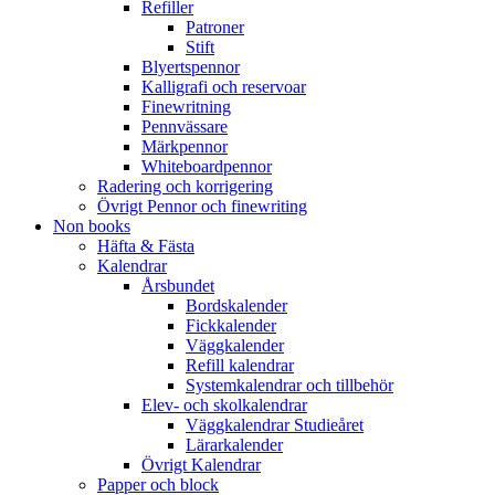
Refiller
Patroner
Stift
Blyertspennor
Kalligrafi och reservoar
Finewritning
Pennvässare
Märkpennor
Whiteboardpennor
Radering och korrigering
Övrigt Pennor och finewriting
Non books
Häfta & Fästa
Kalendrar
Årsbundet
Bordskalender
Fickkalender
Väggkalender
Refill kalendrar
Systemkalendrar och tillbehör
Elev- och skolkalendrar
Väggkalendrar Studieåret
Lärarkalender
Övrigt Kalendrar
Papper och block