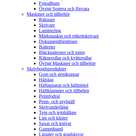
Fotoalbum
Övrigt Sortera och förvara
Maskiner och tillbehör
Räknare
Skrivare
Laminering
Märkmaskin och etikettskrivare
Dokumentförstörare
Batterier
Bläckpatroner och toner
Räknerullar och kvittorullar
Övrigt Maskiner och tillbehör
Skrivbordsprodukter
Gem och gemkoppar
Hålslag
Häftapparat och häftpistol
Häftklammer och tillbehör
Pennfodral
Penn- och prylställ
Skrivunderlägg
Tejp och tejphållare
Lim och klister
Saxar och knivar
Gummiband
Linjaler och gradskivor