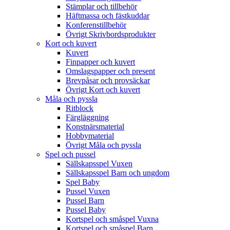
Stämplar och tillbehör
Häftmassa och fästkuddar
Konferenstillbehör
Övrigt Skrivbordsprodukter
Kort och kuvert
Kuvert
Finpapper och kuvert
Omslagspapper och present
Brevpåsar och provsäckar
Övrigt Kort och kuvert
Måla och pyssla
Ritblock
Färgläggning
Konstnärsmaterial
Hobbymaterial
Övrigt Måla och pyssla
Spel och pussel
Sällskapsspel Vuxen
Sällskapsspel Barn och ungdom
Spel Baby
Pussel Vuxen
Pussel Barn
Pussel Baby
Kortspel och småspel Vuxna
Kortspel och småspel Barn