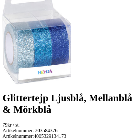
Glittertejp Ljusblå, Mellanblå
& Mörkblå
79
kr
/ st.
Artikelnummer: 203584376
Artikelnummer:
4005329134173