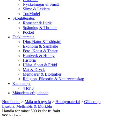
Nyckelringar & Smått
Slime & Leklera
TopModel
Skönlitteratur.
Romaner & Lyrik
Spänning & Thrillers
Pocket
Facklitteratur.
Djur, Natur & Trädgård
Ekonomi & Samhälle
Foto, Konst & Teater
Hantverk & Hobby
Historia
Hälsa, Sport & Fritid
Mat & Dryck
Memoarer & Biografier
Religion, Filosofin & Naturvetenskap
Kampanjer
4 för 3
Månadens erbjudande
Non books
>
Måla och pyssla
>
Hobbymaterial
>
Glittertejp
Ljusblå, Mellanblå & Mörkblå
Handla för minst 500 kr för fri frakt.
500 kr kvar