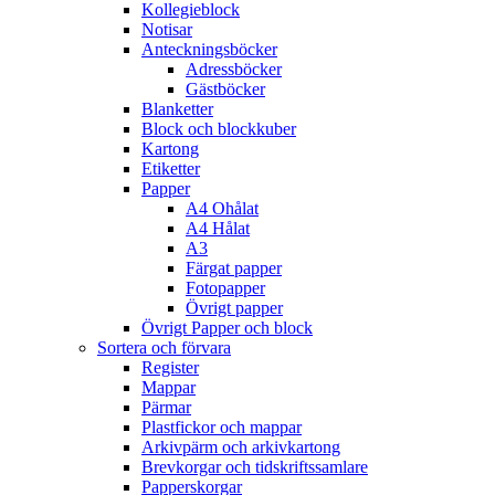
Kollegieblock
Notisar
Anteckningsböcker
Adressböcker
Gästböcker
Blanketter
Block och blockkuber
Kartong
Etiketter
Papper
A4 Ohålat
A4 Hålat
A3
Färgat papper
Fotopapper
Övrigt papper
Övrigt Papper och block
Sortera och förvara
Register
Mappar
Pärmar
Plastfickor och mappar
Arkivpärm och arkivkartong
Brevkorgar och tidskriftssamlare
Papperskorgar