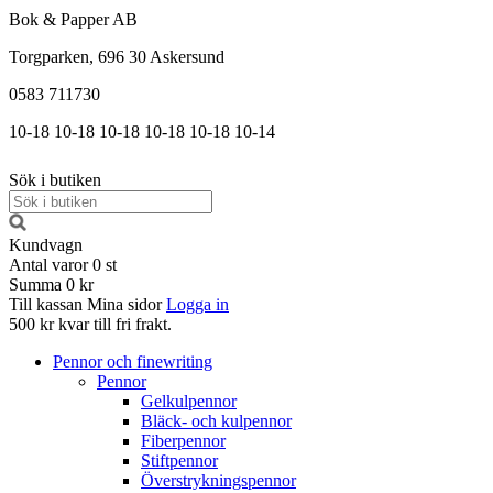
Bok & Papper AB
Torgparken, 696 30 Askersund
0583 711730
10-18
10-18
10-18
10-18
10-18
10-14
Sök i butiken
Kundvagn
Antal varor
0
st
Summa
0 kr
Till kassan
Mina sidor
Logga in
500 kr kvar till fri frakt.
Pennor och finewriting
Pennor
Gelkulpennor
Bläck- och kulpennor
Fiberpennor
Stiftpennor
Överstrykningspennor