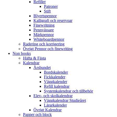
Refiller
Patroner
Stift
Blyertspennor
Kalligrafi och reservoar
Finewritning
Pennvässare
Märkpennor
Whiteboardpennor
Radering och korrigering
Övrigt Pennor och finewriting
Non books
Häfta & Fästa
Kalendrar
Årsbundet
Bordskalender
Fickkalender
Väggkalender
Refill kalendrar
Systemkalendrar och tillbehör
Elev- och skolkalendrar
Väggkalendrar Studieåret
Lärarkalender
Övrigt Kalendrar
Papper och block