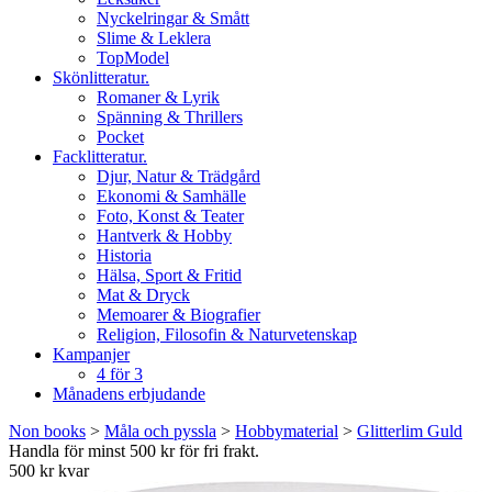
Nyckelringar & Smått
Slime & Leklera
TopModel
Skönlitteratur.
Romaner & Lyrik
Spänning & Thrillers
Pocket
Facklitteratur.
Djur, Natur & Trädgård
Ekonomi & Samhälle
Foto, Konst & Teater
Hantverk & Hobby
Historia
Hälsa, Sport & Fritid
Mat & Dryck
Memoarer & Biografier
Religion, Filosofin & Naturvetenskap
Kampanjer
4 för 3
Månadens erbjudande
Non books
>
Måla och pyssla
>
Hobbymaterial
>
Glitterlim Guld
Handla för minst 500 kr för fri frakt.
500 kr kvar