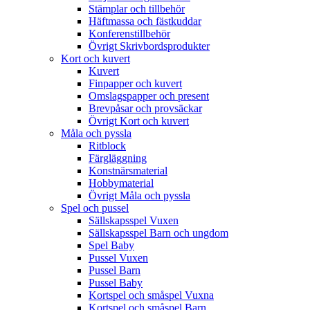
Stämplar och tillbehör
Häftmassa och fästkuddar
Konferenstillbehör
Övrigt Skrivbordsprodukter
Kort och kuvert
Kuvert
Finpapper och kuvert
Omslagspapper och present
Brevpåsar och provsäckar
Övrigt Kort och kuvert
Måla och pyssla
Ritblock
Färgläggning
Konstnärsmaterial
Hobbymaterial
Övrigt Måla och pyssla
Spel och pussel
Sällskapsspel Vuxen
Sällskapsspel Barn och ungdom
Spel Baby
Pussel Vuxen
Pussel Barn
Pussel Baby
Kortspel och småspel Vuxna
Kortspel och småspel Barn