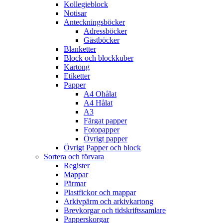
Kollegieblock
Notisar
Anteckningsböcker
Adressböcker
Gästböcker
Blanketter
Block och blockkuber
Kartong
Etiketter
Papper
A4 Ohålat
A4 Hålat
A3
Färgat papper
Fotopapper
Övrigt papper
Övrigt Papper och block
Sortera och förvara
Register
Mappar
Pärmar
Plastfickor och mappar
Arkivpärm och arkivkartong
Brevkorgar och tidskriftssamlare
Papperskorgar