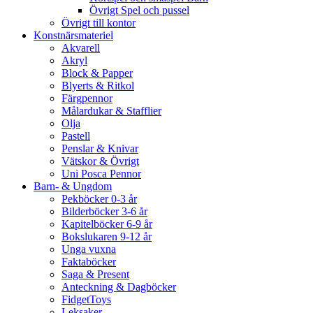
Övrigt Spel och pussel
Övrigt till kontor
Konstnärsmateriel
Akvarell
Akryl
Block & Papper
Blyerts & Ritkol
Färgpennor
Målardukar & Stafflier
Olja
Pastell
Penslar & Knivar
Vätskor & Övrigt
Uni Posca Pennor
Barn- & Ungdom
Pekböcker 0-3 år
Bilderböcker 3-6 år
Kapitelböcker 6-9 år
Bokslukaren 9-12 år
Unga vuxna
Faktaböcker
Saga & Present
Anteckning & Dagböcker
FidgetToys
Leksaker