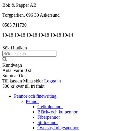
Bok & Papper AB
Torgparken, 696 30 Askersund
0583 711730
10-18
10-18
10-18
10-18
10-18
10-14
Sök i butiken
Kundvagn
Antal varor
0
st
Summa
0 kr
Till kassan
Mina sidor
Logga in
500 kr kvar till fri frakt.
Pennor och finewriting
Pennor
Gelkulpennor
Bläck- och kulpennor
Fiberpennor
Stiftpennor
Överstrykningspennor