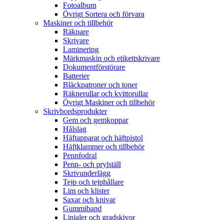
Fotoalbum
Övrigt Sortera och förvara
Maskiner och tillbehör
Räknare
Skrivare
Laminering
Märkmaskin och etikettskrivare
Dokumentförstörare
Batterier
Bläckpatroner och toner
Räknerullar och kvittorullar
Övrigt Maskiner och tillbehör
Skrivbordsprodukter
Gem och gemkoppar
Hålslag
Häftapparat och häftpistol
Häftklammer och tillbehör
Pennfodral
Penn- och prylställ
Skrivunderlägg
Tejp och tejphållare
Lim och klister
Saxar och knivar
Gummiband
Linjaler och gradskivor