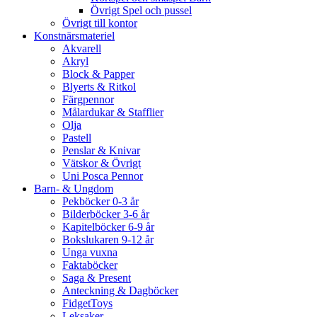
Övrigt Spel och pussel
Övrigt till kontor
Konstnärsmateriel
Akvarell
Akryl
Block & Papper
Blyerts & Ritkol
Färgpennor
Målardukar & Stafflier
Olja
Pastell
Penslar & Knivar
Vätskor & Övrigt
Uni Posca Pennor
Barn- & Ungdom
Pekböcker 0-3 år
Bilderböcker 3-6 år
Kapitelböcker 6-9 år
Bokslukaren 9-12 år
Unga vuxna
Faktaböcker
Saga & Present
Anteckning & Dagböcker
FidgetToys
Leksaker