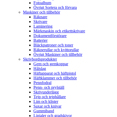
Fotoalbum
Övrigt Sortera och förvara
Maskiner och tillbehör
Räknare
Skrivare
Laminering
Märkmaskin och etikettskrivare
Dokumentförstörare
Batterier
Bläckpatroner och toner
Räknerullar och kvittorullar
Övrigt Maskiner och tillbehör
Skrivbordsprodukter
Gem och gemkoppar
Hålslag
Häftapparat och häftpistol
Häftklammer och tillbehör
Pennfodral
Penn- och prylställ
Skrivunderlägg
Tejp och tejphållare
Lim och klister
Saxar och knivar
Gummiband
Linjaler och gradskivor