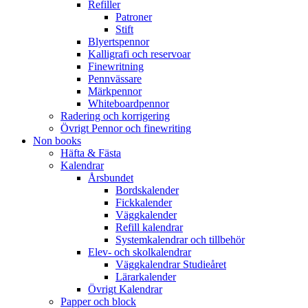
Refiller
Patroner
Stift
Blyertspennor
Kalligrafi och reservoar
Finewritning
Pennvässare
Märkpennor
Whiteboardpennor
Radering och korrigering
Övrigt Pennor och finewriting
Non books
Häfta & Fästa
Kalendrar
Årsbundet
Bordskalender
Fickkalender
Väggkalender
Refill kalendrar
Systemkalendrar och tillbehör
Elev- och skolkalendrar
Väggkalendrar Studieåret
Lärarkalender
Övrigt Kalendrar
Papper och block