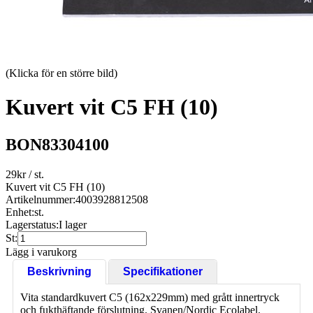
(Klicka för en större bild)
Kuvert vit C5 FH (10)
BON83304100
29
kr
/ st.
Kuvert vit C5 FH (10)
Artikelnummer:
4003928812508
Enhet:
st.
Lagerstatus:
I lager
St:
Lägg i varukorg
Beskrivning
Specifikationer
Vita standardkuvert C5 (162x229mm) med grått innertryck
och fukthäftande förslutning. Svanen/Nordic Ecolabel.