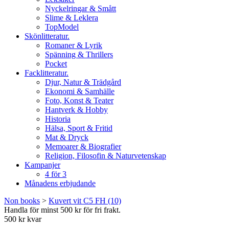
Nyckelringar & Smått
Slime & Leklera
TopModel
Skönlitteratur.
Romaner & Lyrik
Spänning & Thrillers
Pocket
Facklitteratur.
Djur, Natur & Trädgård
Ekonomi & Samhälle
Foto, Konst & Teater
Hantverk & Hobby
Historia
Hälsa, Sport & Fritid
Mat & Dryck
Memoarer & Biografier
Religion, Filosofin & Naturvetenskap
Kampanjer
4 för 3
Månadens erbjudande
Non books
>
Kuvert vit C5 FH (10)
Handla för minst 500 kr för fri frakt.
500 kr kvar