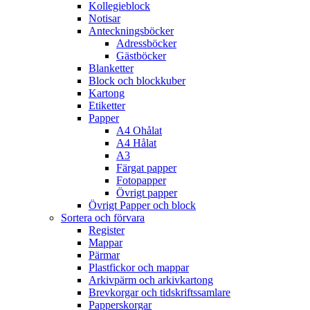
Kollegieblock
Notisar
Anteckningsböcker
Adressböcker
Gästböcker
Blanketter
Block och blockkuber
Kartong
Etiketter
Papper
A4 Ohålat
A4 Hålat
A3
Färgat papper
Fotopapper
Övrigt papper
Övrigt Papper och block
Sortera och förvara
Register
Mappar
Pärmar
Plastfickor och mappar
Arkivpärm och arkivkartong
Brevkorgar och tidskriftssamlare
Papperskorgar