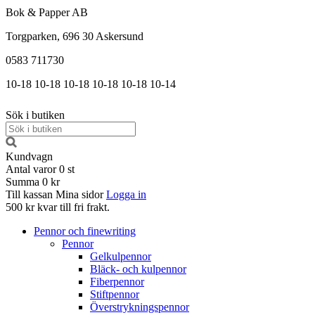
Bok & Papper AB
Torgparken, 696 30 Askersund
0583 711730
10-18
10-18
10-18
10-18
10-18
10-14
Sök i butiken
Kundvagn
Antal varor
0
st
Summa
0 kr
Till kassan
Mina sidor
Logga in
500 kr kvar till fri frakt.
Pennor och finewriting
Pennor
Gelkulpennor
Bläck- och kulpennor
Fiberpennor
Stiftpennor
Överstrykningspennor