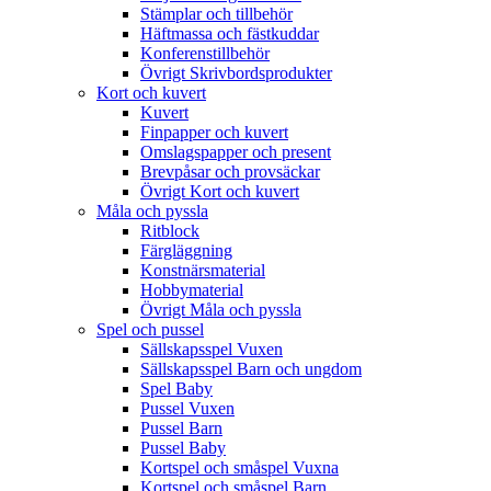
Stämplar och tillbehör
Häftmassa och fästkuddar
Konferenstillbehör
Övrigt Skrivbordsprodukter
Kort och kuvert
Kuvert
Finpapper och kuvert
Omslagspapper och present
Brevpåsar och provsäckar
Övrigt Kort och kuvert
Måla och pyssla
Ritblock
Färgläggning
Konstnärsmaterial
Hobbymaterial
Övrigt Måla och pyssla
Spel och pussel
Sällskapsspel Vuxen
Sällskapsspel Barn och ungdom
Spel Baby
Pussel Vuxen
Pussel Barn
Pussel Baby
Kortspel och småspel Vuxna
Kortspel och småspel Barn