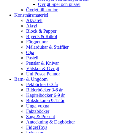
Övrigt Spel och pussel
Övrigt till kontor
Konstnärsmateriel
Akvarell
Akryl
Block & Papper
Blyerts & Ritkol
Färgpennor
Målardukar & Stafflier
Olja
Pastell
Penslar & Knivar
Vätskor & Övrigt
Uni Posca Pennor
Barn- & Ungdom
Pekböcker 0-3 år
Bilderböcker 3-6 år
Kapitelböcker 6-9 år
Bokslukaren 9-12 år
Unga vuxna
Faktaböcker
Saga & Present
Anteckning & Dagböcker
FidgetToys
Leksaker