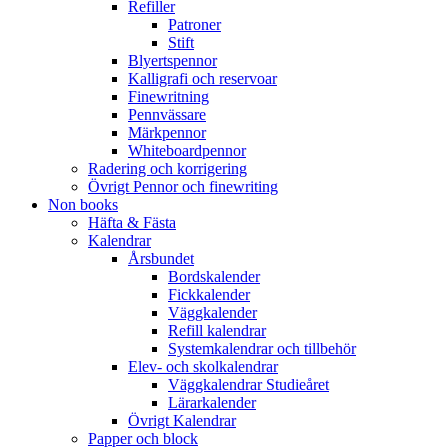
Refiller
Patroner
Stift
Blyertspennor
Kalligrafi och reservoar
Finewritning
Pennvässare
Märkpennor
Whiteboardpennor
Radering och korrigering
Övrigt Pennor och finewriting
Non books
Häfta & Fästa
Kalendrar
Årsbundet
Bordskalender
Fickkalender
Väggkalender
Refill kalendrar
Systemkalendrar och tillbehör
Elev- och skolkalendrar
Väggkalendrar Studieåret
Lärarkalender
Övrigt Kalendrar
Papper och block