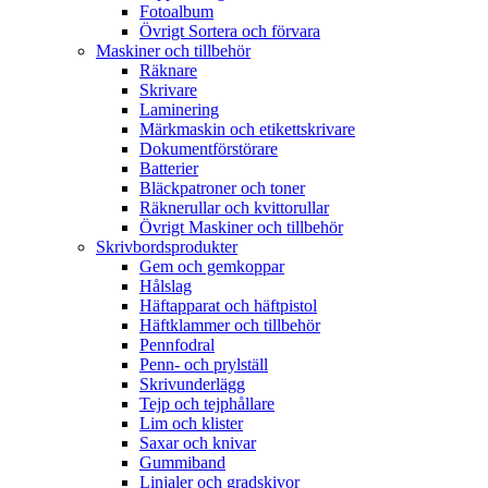
Fotoalbum
Övrigt Sortera och förvara
Maskiner och tillbehör
Räknare
Skrivare
Laminering
Märkmaskin och etikettskrivare
Dokumentförstörare
Batterier
Bläckpatroner och toner
Räknerullar och kvittorullar
Övrigt Maskiner och tillbehör
Skrivbordsprodukter
Gem och gemkoppar
Hålslag
Häftapparat och häftpistol
Häftklammer och tillbehör
Pennfodral
Penn- och prylställ
Skrivunderlägg
Tejp och tejphållare
Lim och klister
Saxar och knivar
Gummiband
Linjaler och gradskivor