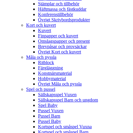
Stämplar och tillbehör
Häftmassa och fästkuddar
Konferenstillbehör
Övrigt Skrivbordsprodukter
Kort och kuvert
Kuvert
Finpapper och kuvert
Omslagspapper och present
Brevpåsar och provsäckar
Övrigt Kort och kuvert
Måla och pyssla
Ritblock
Färgläggning
Konstnärsmaterial
Hobbymaterial
Övrigt Måla och pyssla
Spel och pussel
Sällskapsspel Vuxen
Sällskapsspel Barn och ungdom
Spel Baby
Pussel Vuxen
Pussel Barn
Pussel Baby
Kortspel och småspel Vuxna
Kortspel och småspel Barn