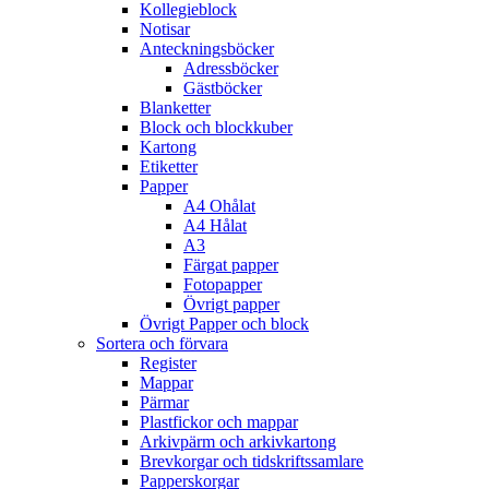
Kollegieblock
Notisar
Anteckningsböcker
Adressböcker
Gästböcker
Blanketter
Block och blockkuber
Kartong
Etiketter
Papper
A4 Ohålat
A4 Hålat
A3
Färgat papper
Fotopapper
Övrigt papper
Övrigt Papper och block
Sortera och förvara
Register
Mappar
Pärmar
Plastfickor och mappar
Arkivpärm och arkivkartong
Brevkorgar och tidskriftssamlare
Papperskorgar