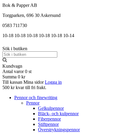
Bok & Papper AB
Torgparken, 696 30 Askersund
0583 711730
10-18
10-18
10-18
10-18
10-18
10-14
Sök i butiken
Kundvagn
Antal varor
0
st
Summa
0 kr
Till kassan
Mina sidor
Logga in
500 kr kvar till fri frakt.
Pennor och finewriting
Pennor
Gelkulpennor
Bläck- och kulpennor
Fiberpennor
Stiftpennor
Överstrykningspennor