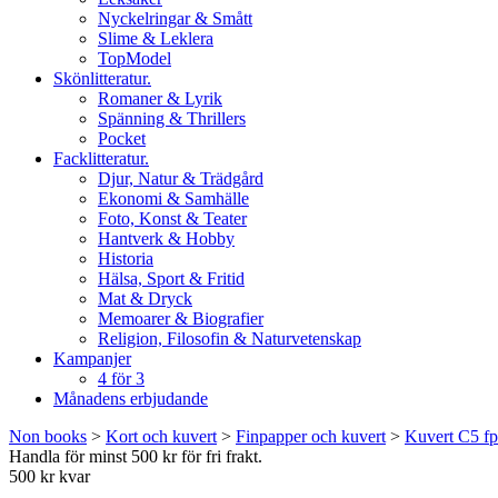
Nyckelringar & Smått
Slime & Leklera
TopModel
Skönlitteratur.
Romaner & Lyrik
Spänning & Thrillers
Pocket
Facklitteratur.
Djur, Natur & Trädgård
Ekonomi & Samhälle
Foto, Konst & Teater
Hantverk & Hobby
Historia
Hälsa, Sport & Fritid
Mat & Dryck
Memoarer & Biografier
Religion, Filosofin & Naturvetenskap
Kampanjer
4 för 3
Månadens erbjudande
Non books
>
Kort och kuvert
>
Finpapper och kuvert
>
Kuvert C5 fp
Handla för minst 500 kr för fri frakt.
500 kr kvar