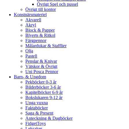
Övrigt Spel och pussel
Övrigt till kontor
Konstnärsmateriel
Akvarell
Akryl
Block & Papper
Blyerts & Ritkol
Färgpennor
Målardukar & Stafflier
Olja
Pastell
Penslar & Knivar
Vätskor & Övrigt
Uni Posca Pennor
Barn- & Ungdom
Pekböcker 0-3 år
Bilderböcker 3-6 år
Kapitelböcker 6-9 år
Bokslukaren 9-12 år
Unga vuxna
Faktaböcker
Saga & Present
Anteckning & Dagböcker
FidgetToys
Leksaker