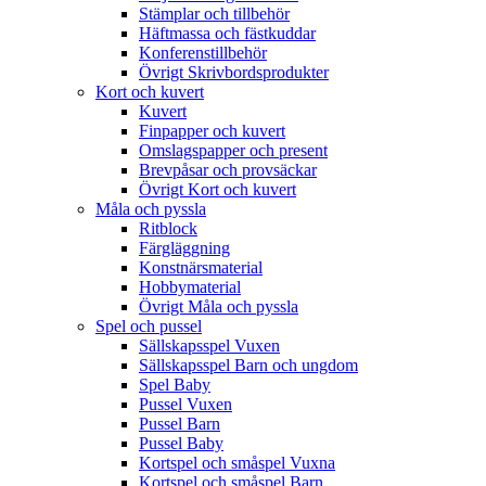
Stämplar och tillbehör
Häftmassa och fästkuddar
Konferenstillbehör
Övrigt Skrivbordsprodukter
Kort och kuvert
Kuvert
Finpapper och kuvert
Omslagspapper och present
Brevpåsar och provsäckar
Övrigt Kort och kuvert
Måla och pyssla
Ritblock
Färgläggning
Konstnärsmaterial
Hobbymaterial
Övrigt Måla och pyssla
Spel och pussel
Sällskapsspel Vuxen
Sällskapsspel Barn och ungdom
Spel Baby
Pussel Vuxen
Pussel Barn
Pussel Baby
Kortspel och småspel Vuxna
Kortspel och småspel Barn