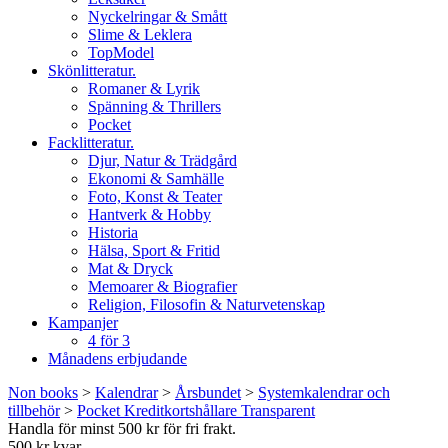
Nyckelringar & Smått
Slime & Leklera
TopModel
Skönlitteratur.
Romaner & Lyrik
Spänning & Thrillers
Pocket
Facklitteratur.
Djur, Natur & Trädgård
Ekonomi & Samhälle
Foto, Konst & Teater
Hantverk & Hobby
Historia
Hälsa, Sport & Fritid
Mat & Dryck
Memoarer & Biografier
Religion, Filosofin & Naturvetenskap
Kampanjer
4 för 3
Månadens erbjudande
Non books
>
Kalendrar
>
Årsbundet
>
Systemkalendrar och
tillbehör
>
Pocket Kreditkortshållare Transparent
Handla för minst 500 kr för fri frakt.
500 kr kvar