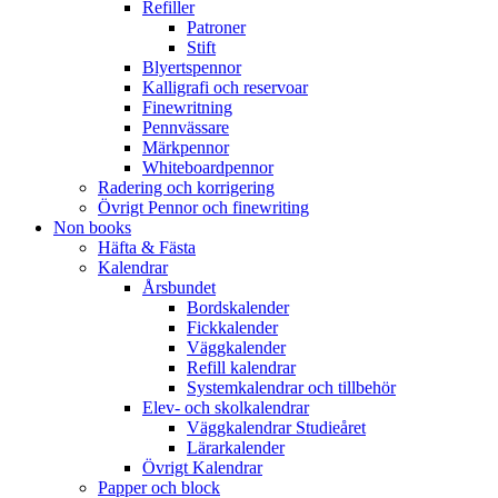
Refiller
Patroner
Stift
Blyertspennor
Kalligrafi och reservoar
Finewritning
Pennvässare
Märkpennor
Whiteboardpennor
Radering och korrigering
Övrigt Pennor och finewriting
Non books
Häfta & Fästa
Kalendrar
Årsbundet
Bordskalender
Fickkalender
Väggkalender
Refill kalendrar
Systemkalendrar och tillbehör
Elev- och skolkalendrar
Väggkalendrar Studieåret
Lärarkalender
Övrigt Kalendrar
Papper och block