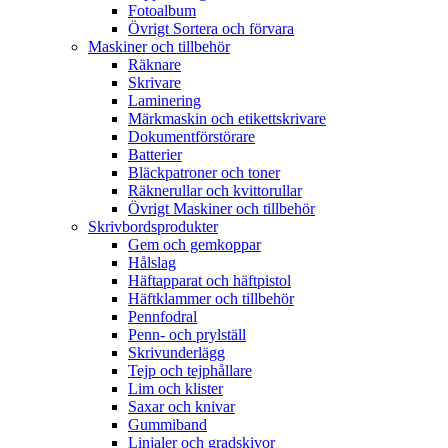
Fotoalbum
Övrigt Sortera och förvara
Maskiner och tillbehör
Räknare
Skrivare
Laminering
Märkmaskin och etikettskrivare
Dokumentförstörare
Batterier
Bläckpatroner och toner
Räknerullar och kvittorullar
Övrigt Maskiner och tillbehör
Skrivbordsprodukter
Gem och gemkoppar
Hålslag
Häftapparat och häftpistol
Häftklammer och tillbehör
Pennfodral
Penn- och prylställ
Skrivunderlägg
Tejp och tejphållare
Lim och klister
Saxar och knivar
Gummiband
Linjaler och gradskivor