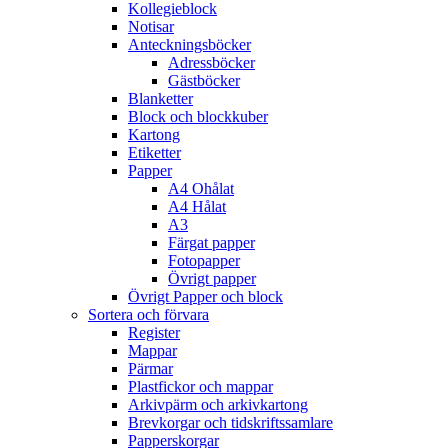
Kollegieblock
Notisar
Anteckningsböcker
Adressböcker
Gästböcker
Blanketter
Block och blockkuber
Kartong
Etiketter
Papper
A4 Ohålat
A4 Hålat
A3
Färgat papper
Fotopapper
Övrigt papper
Övrigt Papper och block
Sortera och förvara
Register
Mappar
Pärmar
Plastfickor och mappar
Arkivpärm och arkivkartong
Brevkorgar och tidskriftssamlare
Papperskorgar