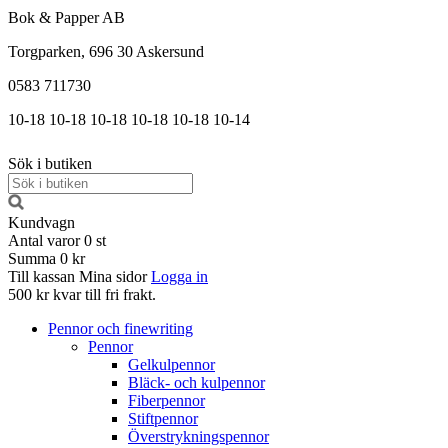
Bok & Papper AB
Torgparken, 696 30 Askersund
0583 711730
10-18
10-18
10-18
10-18
10-18
10-14
Sök i butiken
Kundvagn
Antal varor
0
st
Summa
0 kr
Till kassan
Mina sidor
Logga in
500 kr kvar till fri frakt.
Pennor och finewriting
Pennor
Gelkulpennor
Bläck- och kulpennor
Fiberpennor
Stiftpennor
Överstrykningspennor