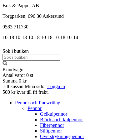
Bok & Papper AB
Torgparken, 696 30 Askersund
0583 711730
10-18
10-18
10-18
10-18
10-18
10-14
Sök i butiken
Kundvagn
Antal varor
0
st
Summa
0 kr
Till kassan
Mina sidor
Logga in
500 kr kvar till fri frakt.
Pennor och finewriting
Pennor
Gelkulpennor
Bläck- och kulpennor
Fiberpennor
Stiftpennor
Överstrykningspennor