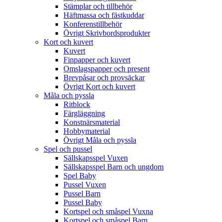
Stämplar och tillbehör
Häftmassa och fästkuddar
Konferenstillbehör
Övrigt Skrivbordsprodukter
Kort och kuvert
Kuvert
Finpapper och kuvert
Omslagspapper och present
Brevpåsar och provsäckar
Övrigt Kort och kuvert
Måla och pyssla
Ritblock
Färgläggning
Konstnärsmaterial
Hobbymaterial
Övrigt Måla och pyssla
Spel och pussel
Sällskapsspel Vuxen
Sällskapsspel Barn och ungdom
Spel Baby
Pussel Vuxen
Pussel Barn
Pussel Baby
Kortspel och småspel Vuxna
Kortspel och småspel Barn