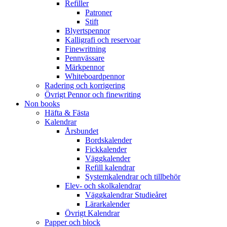
Refiller
Patroner
Stift
Blyertspennor
Kalligrafi och reservoar
Finewritning
Pennvässare
Märkpennor
Whiteboardpennor
Radering och korrigering
Övrigt Pennor och finewriting
Non books
Häfta & Fästa
Kalendrar
Årsbundet
Bordskalender
Fickkalender
Väggkalender
Refill kalendrar
Systemkalendrar och tillbehör
Elev- och skolkalendrar
Väggkalendrar Studieåret
Lärarkalender
Övrigt Kalendrar
Papper och block