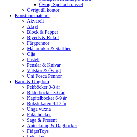
Övrigt Spel och pussel
Övrigt till kontor
Konstnärsmateriel
Akvarell
Akryl
Block & Papper
Blyerts & Ritkol
Färgpennor
Målardukar & Stafflier
Olja
Pastell
Penslar & Knivar
Vätskor & Övrigt
Uni Posca Pennor
Barn- & Ungdom
Pekböcker 0-3 år
Bilderböcker 3-6 år
Kapitelböcker 6-9 år
Bokslukaren 9-12 år
Unga vuxna
Faktaböcker
Saga & Present
Anteckning & Dagböcker
FidgetToys
Leksaker