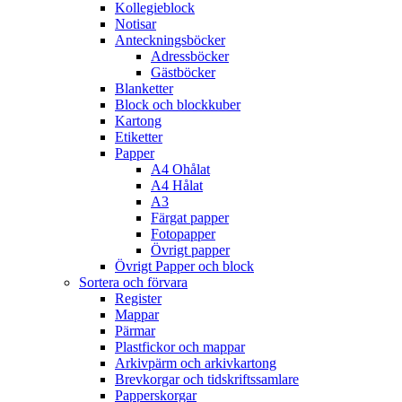
Kollegieblock
Notisar
Anteckningsböcker
Adressböcker
Gästböcker
Blanketter
Block och blockkuber
Kartong
Etiketter
Papper
A4 Ohålat
A4 Hålat
A3
Färgat papper
Fotopapper
Övrigt papper
Övrigt Papper och block
Sortera och förvara
Register
Mappar
Pärmar
Plastfickor och mappar
Arkivpärm och arkivkartong
Brevkorgar och tidskriftssamlare
Papperskorgar