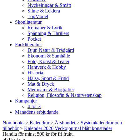
Nyckelringar & Smått
Slime & Leklera
TopModel
Skönlitteratur.
Romaner & Lyrik
Spänning & Thrillers
Pocket
Facklitteratur.
Djur, Natur & Trädgård
Ekonomi & Samhälle
Foto, Konst & Teater
Hantverk & Hobby
Historia
Hälsa, Sport & Fritid
Mat & Dryck
Memoarer & Biografier
Religion, Filosofin & Naturvetenskap
Kampanjer
4 för 3
Månadens erbjudande
Non books
>
Kalendrar
>
Årsbundet
>
Systemkalendrar och
tillbehör
>
Kalender 2026 Veckojournal blått konstläder
Handla för minst 500 kr för fri frakt.
500 kr kvar