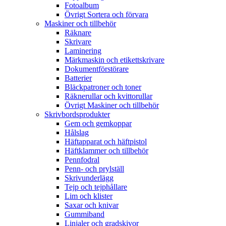
Fotoalbum
Övrigt Sortera och förvara
Maskiner och tillbehör
Räknare
Skrivare
Laminering
Märkmaskin och etikettskrivare
Dokumentförstörare
Batterier
Bläckpatroner och toner
Räknerullar och kvittorullar
Övrigt Maskiner och tillbehör
Skrivbordsprodukter
Gem och gemkoppar
Hålslag
Häftapparat och häftpistol
Häftklammer och tillbehör
Pennfodral
Penn- och prylställ
Skrivunderlägg
Tejp och tejphållare
Lim och klister
Saxar och knivar
Gummiband
Linjaler och gradskivor