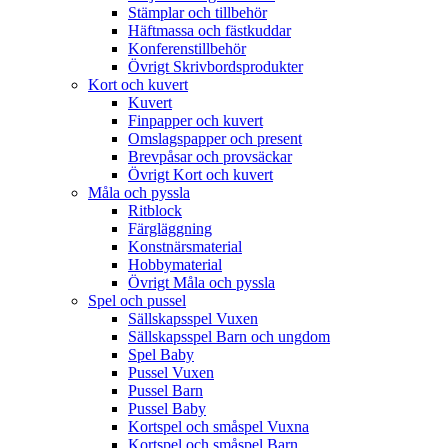
Stämplar och tillbehör
Häftmassa och fästkuddar
Konferenstillbehör
Övrigt Skrivbordsprodukter
Kort och kuvert
Kuvert
Finpapper och kuvert
Omslagspapper och present
Brevpåsar och provsäckar
Övrigt Kort och kuvert
Måla och pyssla
Ritblock
Färgläggning
Konstnärsmaterial
Hobbymaterial
Övrigt Måla och pyssla
Spel och pussel
Sällskapsspel Vuxen
Sällskapsspel Barn och ungdom
Spel Baby
Pussel Vuxen
Pussel Barn
Pussel Baby
Kortspel och småspel Vuxna
Kortspel och småspel Barn