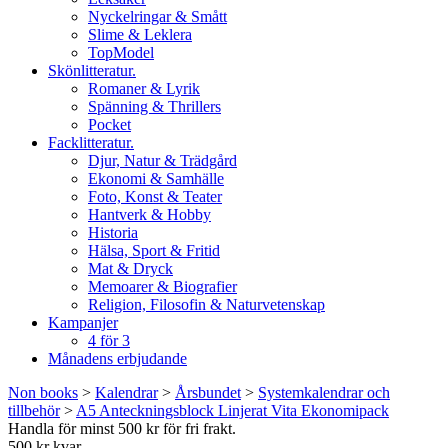
Nyckelringar & Smått
Slime & Leklera
TopModel
Skönlitteratur.
Romaner & Lyrik
Spänning & Thrillers
Pocket
Facklitteratur.
Djur, Natur & Trädgård
Ekonomi & Samhälle
Foto, Konst & Teater
Hantverk & Hobby
Historia
Hälsa, Sport & Fritid
Mat & Dryck
Memoarer & Biografier
Religion, Filosofin & Naturvetenskap
Kampanjer
4 för 3
Månadens erbjudande
Non books
>
Kalendrar
>
Årsbundet
>
Systemkalendrar och
tillbehör
>
A5 Anteckningsblock Linjerat Vita Ekonomipack
Handla för minst 500 kr för fri frakt.
500 kr kvar