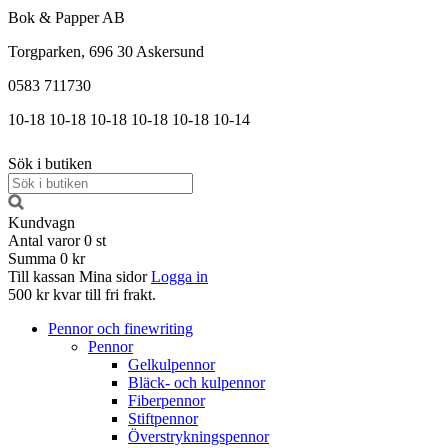
Bok & Papper AB
Torgparken, 696 30 Askersund
0583 711730
10-18
10-18
10-18
10-18
10-18
10-14
Sök i butiken
Kundvagn
Antal varor
0
st
Summa
0 kr
Till kassan
Mina sidor
Logga in
500 kr kvar till fri frakt.
Pennor och finewriting
Pennor
Gelkulpennor
Bläck- och kulpennor
Fiberpennor
Stiftpennor
Överstrykningspennor