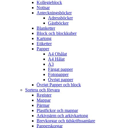
Kollegieblock
Notisar
Anteckningsböcker
Adressböcker
Gästböcker
Blanketter
Block och blockkuber
Kartong
Etiketter
Papper
A4 Ohålat
A4 Hålat
A3
Färgat papper
Fotopapper
Övrigt papper
Övrigt Papper och block
Sortera och förvara
Register
Mappar
Pärmar
Plastfickor och mappar
Arkivpärm och arkivkartong
Brevkorgar och tidskriftssamlare
Papperskorgar