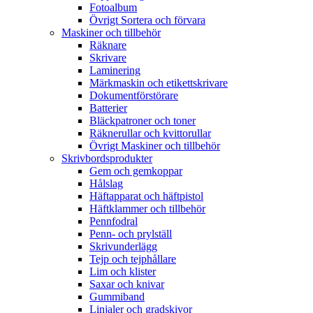
Fotoalbum
Övrigt Sortera och förvara
Maskiner och tillbehör
Räknare
Skrivare
Laminering
Märkmaskin och etikettskrivare
Dokumentförstörare
Batterier
Bläckpatroner och toner
Räknerullar och kvittorullar
Övrigt Maskiner och tillbehör
Skrivbordsprodukter
Gem och gemkoppar
Hålslag
Häftapparat och häftpistol
Häftklammer och tillbehör
Pennfodral
Penn- och prylställ
Skrivunderlägg
Tejp och tejphållare
Lim och klister
Saxar och knivar
Gummiband
Linjaler och gradskivor