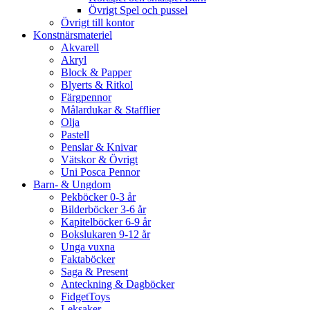
Övrigt Spel och pussel
Övrigt till kontor
Konstnärsmateriel
Akvarell
Akryl
Block & Papper
Blyerts & Ritkol
Färgpennor
Målardukar & Stafflier
Olja
Pastell
Penslar & Knivar
Vätskor & Övrigt
Uni Posca Pennor
Barn- & Ungdom
Pekböcker 0-3 år
Bilderböcker 3-6 år
Kapitelböcker 6-9 år
Bokslukaren 9-12 år
Unga vuxna
Faktaböcker
Saga & Present
Anteckning & Dagböcker
FidgetToys
Leksaker