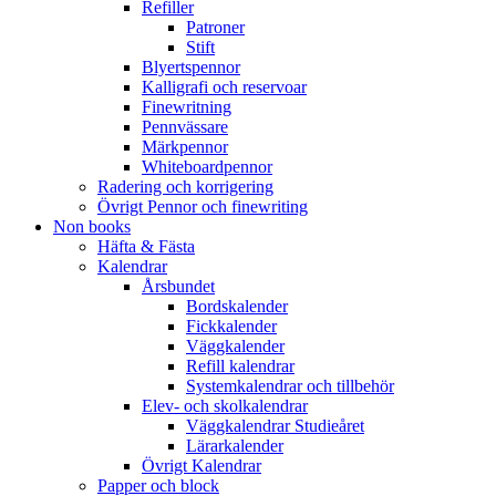
Refiller
Patroner
Stift
Blyertspennor
Kalligrafi och reservoar
Finewritning
Pennvässare
Märkpennor
Whiteboardpennor
Radering och korrigering
Övrigt Pennor och finewriting
Non books
Häfta & Fästa
Kalendrar
Årsbundet
Bordskalender
Fickkalender
Väggkalender
Refill kalendrar
Systemkalendrar och tillbehör
Elev- och skolkalendrar
Väggkalendrar Studieåret
Lärarkalender
Övrigt Kalendrar
Papper och block