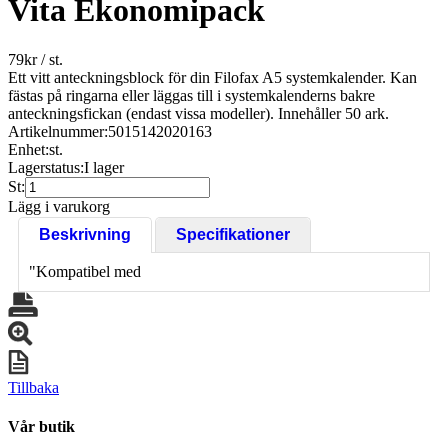
Vita Ekonomipack
79
kr
/ st.
Ett vitt anteckningsblock för din Filofax A5 systemkalender. Kan
fästas på ringarna eller läggas till i systemkalenderns bakre
anteckningsfickan (endast vissa modeller). Innehåller 50 ark.
Artikelnummer:
5015142020163
Enhet:
st.
Lagerstatus:
I lager
St:
Lägg i varukorg
Beskrivning
Specifikationer
"Kompatibel med
Tillbaka
Vår butik