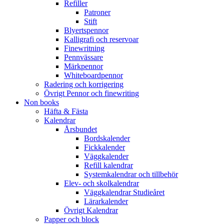
Refiller
Patroner
Stift
Blyertspennor
Kalligrafi och reservoar
Finewritning
Pennvässare
Märkpennor
Whiteboardpennor
Radering och korrigering
Övrigt Pennor och finewriting
Non books
Häfta & Fästa
Kalendrar
Årsbundet
Bordskalender
Fickkalender
Väggkalender
Refill kalendrar
Systemkalendrar och tillbehör
Elev- och skolkalendrar
Väggkalendrar Studieåret
Lärarkalender
Övrigt Kalendrar
Papper och block