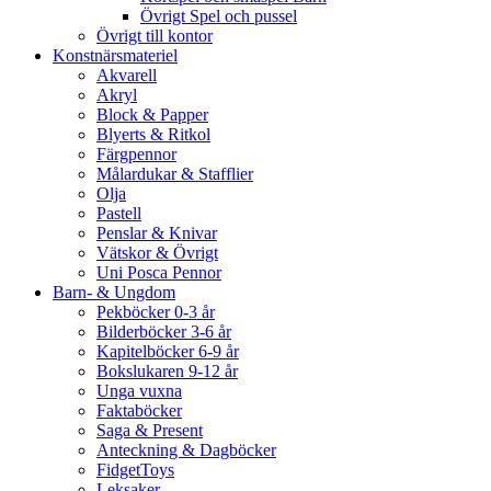
Övrigt Spel och pussel
Övrigt till kontor
Konstnärsmateriel
Akvarell
Akryl
Block & Papper
Blyerts & Ritkol
Färgpennor
Målardukar & Stafflier
Olja
Pastell
Penslar & Knivar
Vätskor & Övrigt
Uni Posca Pennor
Barn- & Ungdom
Pekböcker 0-3 år
Bilderböcker 3-6 år
Kapitelböcker 6-9 år
Bokslukaren 9-12 år
Unga vuxna
Faktaböcker
Saga & Present
Anteckning & Dagböcker
FidgetToys
Leksaker