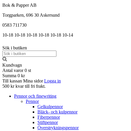
Bok & Papper AB
Torgparken, 696 30 Askersund
0583 711730
10-18
10-18
10-18
10-18
10-18
10-14
Sök i butiken
Kundvagn
Antal varor
0
st
Summa
0 kr
Till kassan
Mina sidor
Logga in
500 kr kvar till fri frakt.
Pennor och finewriting
Pennor
Gelkulpennor
Bläck- och kulpennor
Fiberpennor
Stiftpennor
Överstrykningspennor