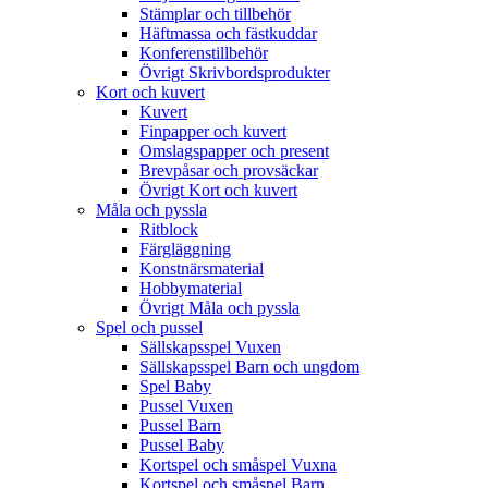
Stämplar och tillbehör
Häftmassa och fästkuddar
Konferenstillbehör
Övrigt Skrivbordsprodukter
Kort och kuvert
Kuvert
Finpapper och kuvert
Omslagspapper och present
Brevpåsar och provsäckar
Övrigt Kort och kuvert
Måla och pyssla
Ritblock
Färgläggning
Konstnärsmaterial
Hobbymaterial
Övrigt Måla och pyssla
Spel och pussel
Sällskapsspel Vuxen
Sällskapsspel Barn och ungdom
Spel Baby
Pussel Vuxen
Pussel Barn
Pussel Baby
Kortspel och småspel Vuxna
Kortspel och småspel Barn