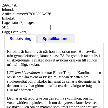
299
kr
/ st.
Inbunden
Artikelnummer:
9789180024976
Enhet:
st.
Lagerstatus:
Ej i lager
St:
Lägg i varukorg
Beskrivning
Specifikationer
Karolina är bara tolv år när hon inte orkar mer. Hon avviker
från gympalektionen, lämnar klass 7A för gott och tar sitt liv i
en skogsdunge. I avskedsbrevet avslöjas orsaken till att hon
mått så dåligt: skolan.
I
Flickan i korridoren
berättar Elinor Torp om Karolina – men
också om våra svenska klassrum. Medan debatten om
studieresultat och friskolor har rasat de senaste decennierna är
det som om vi har glömt att ställa oss den viktigaste frågan:
Hur mår barnen?
Det här är ett reportage om den röriga skolmiljön, om hur
vuxenvärlden kapitulerat och om den yttersta konsekvensen
av stöket. Och om en mamma som, trots att hon förlorat sitt