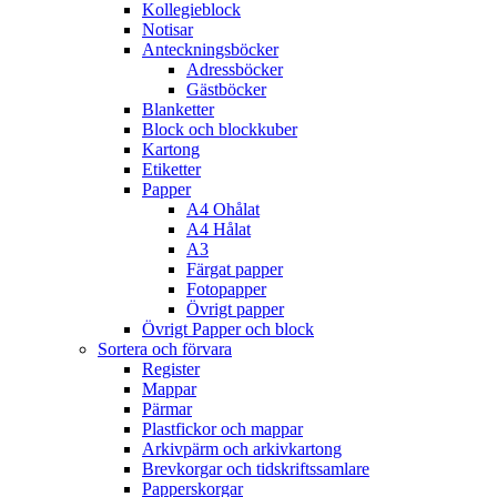
Kollegieblock
Notisar
Anteckningsböcker
Adressböcker
Gästböcker
Blanketter
Block och blockkuber
Kartong
Etiketter
Papper
A4 Ohålat
A4 Hålat
A3
Färgat papper
Fotopapper
Övrigt papper
Övrigt Papper och block
Sortera och förvara
Register
Mappar
Pärmar
Plastfickor och mappar
Arkivpärm och arkivkartong
Brevkorgar och tidskriftssamlare
Papperskorgar