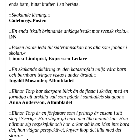
enda barn, hittat kraften i att berätta.
»Skakande läsning.«
Göteborgs-Posten
»En enda iskallt brinnande anklagelseakt mot svensk skola.«
DN
»Boken borde leda till självrannsakan hos alla som jobbar i
skolan.«
Linnea Lindquist, Expressen Ledare
»En skakande skildring av den katastrofala miljö våra barn
och barnbarn tvingas vistas i under åratal.«
Ingalill Mosander, Aftonbladet
»Elinor Torp har skarpare blick än de flesta i skrået, med en
förmåga att urskilja vad som pågår i samhällets skuggor.«
Anna Andersson, Aftonbladet
»Elinor Torp är en författare som i princip är ensam i sitt
slag i Sverige. Hon vågar gå nära den lilla människan. Hon
närmar sig respektfullt och hon orkar stå kvar. Men inte bara
det, hon vidgar perspektivet, knyter ihop det lilla med det
stora.«