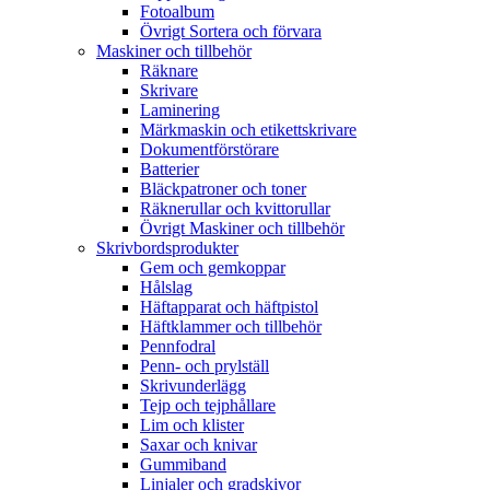
Fotoalbum
Övrigt Sortera och förvara
Maskiner och tillbehör
Räknare
Skrivare
Laminering
Märkmaskin och etikettskrivare
Dokumentförstörare
Batterier
Bläckpatroner och toner
Räknerullar och kvittorullar
Övrigt Maskiner och tillbehör
Skrivbordsprodukter
Gem och gemkoppar
Hålslag
Häftapparat och häftpistol
Häftklammer och tillbehör
Pennfodral
Penn- och prylställ
Skrivunderlägg
Tejp och tejphållare
Lim och klister
Saxar och knivar
Gummiband
Linjaler och gradskivor