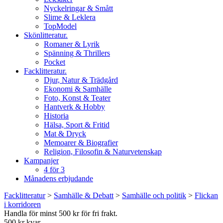
Nyckelringar & Smått
Slime & Leklera
TopModel
Skönlitteratur.
Romaner & Lyrik
Spänning & Thrillers
Pocket
Facklitteratur.
Djur, Natur & Trädgård
Ekonomi & Samhälle
Foto, Konst & Teater
Hantverk & Hobby
Historia
Hälsa, Sport & Fritid
Mat & Dryck
Memoarer & Biografier
Religion, Filosofin & Naturvetenskap
Kampanjer
4 för 3
Månadens erbjudande
Facklitteratur
>
Samhälle & Debatt
>
Samhälle och politik
>
Flickan
i korridoren
Handla för minst 500 kr för fri frakt.
500 kr kvar