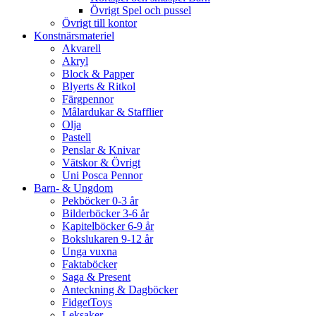
Övrigt Spel och pussel
Övrigt till kontor
Konstnärsmateriel
Akvarell
Akryl
Block & Papper
Blyerts & Ritkol
Färgpennor
Målardukar & Stafflier
Olja
Pastell
Penslar & Knivar
Vätskor & Övrigt
Uni Posca Pennor
Barn- & Ungdom
Pekböcker 0-3 år
Bilderböcker 3-6 år
Kapitelböcker 6-9 år
Bokslukaren 9-12 år
Unga vuxna
Faktaböcker
Saga & Present
Anteckning & Dagböcker
FidgetToys
Leksaker