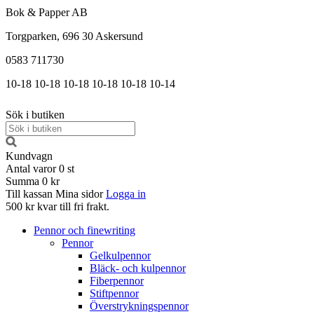
Bok & Papper AB
Torgparken, 696 30 Askersund
0583 711730
10-18
10-18
10-18
10-18
10-18
10-14
Sök i butiken
Kundvagn
Antal varor
0
st
Summa
0 kr
Till kassan
Mina sidor
Logga in
500 kr kvar till fri frakt.
Pennor och finewriting
Pennor
Gelkulpennor
Bläck- och kulpennor
Fiberpennor
Stiftpennor
Överstrykningspennor