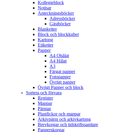
Kollegieblock
Notisar
Anteckningsböcker
Adressböcker
Gästböcker
Blanketter
Block och blockkuber
Kartong
Etiketter
Papper
A4 Ohålat
A4 Hålat
A3
Färgat papper
Fotopapper
Övrigt papper
Övrigt Papper och block
Sortera och förvara
Register
Mappar
Pärmar
Plastfickor och mappar
Arkivpärm och arkivkartong
Brevkorgar och tidskriftssamlare
Papperskorgar