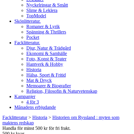
Nyckelringar & Smått
Slime & Leklera
TopModel
Skönlitteratur.
Romaner & Lyrik
Spänning & Thrillers
Pocket
Facklitteratur.
Djur, Natur & Trädgård
Ekonomi & Samhälle
Foto, Konst & Teater
Hantverk & Hobby
Historia
Hälsa, Sport & Fritid
Mat & Dryck
Memoarer & Biografier
Religion, Filosofin & Naturvetenskap
Kampanjer
4 för 3
Månadens erbjudande
Facklitteratur
>
Historia
>
Historien om Ryssland : myten som
maktens redskap
Handla för minst 500 kr för fri frakt.
500 kr kvar