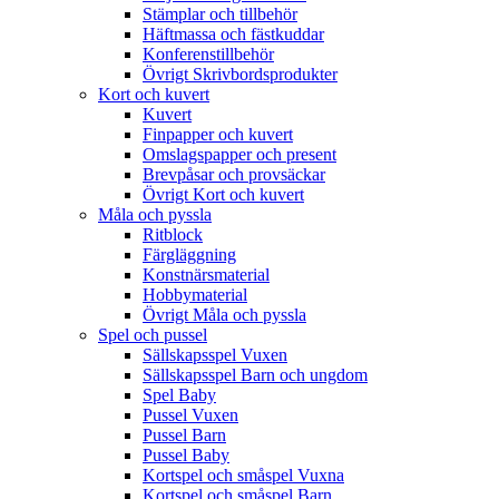
Stämplar och tillbehör
Häftmassa och fästkuddar
Konferenstillbehör
Övrigt Skrivbordsprodukter
Kort och kuvert
Kuvert
Finpapper och kuvert
Omslagspapper och present
Brevpåsar och provsäckar
Övrigt Kort och kuvert
Måla och pyssla
Ritblock
Färgläggning
Konstnärsmaterial
Hobbymaterial
Övrigt Måla och pyssla
Spel och pussel
Sällskapsspel Vuxen
Sällskapsspel Barn och ungdom
Spel Baby
Pussel Vuxen
Pussel Barn
Pussel Baby
Kortspel och småspel Vuxna
Kortspel och småspel Barn