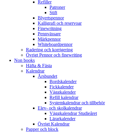
Refiller
Patroner
Stift
Blyertspennor
Kalligrafi och reservoar
Finewritning
Pennvässare
Märkpennor
Whiteboardpennor
Radering och korrigering
Övrigt Pennor och finewriting
Non books
Häfta & Fästa
Kalendrar
Årsbundet
Bordskalender
Fickkalender
Väggkalender
Refill kalendrar
Systemkalendrar och tillbehör
Elev- och skolkalendrar
Väggkalendrar Studieåret
Lärarkalender
Övrigt Kalendrar
Papper och block