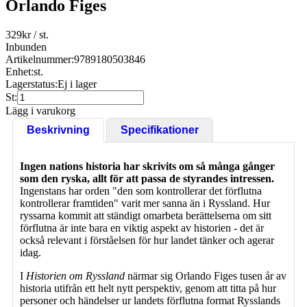
Orlando Figes
329
kr
/ st.
Inbunden
Artikelnummer:
9789180503846
Enhet:
st.
Lagerstatus:
Ej i lager
St:
Lägg i varukorg
Beskrivning
Specifikationer
Ingen nations historia har skrivits om så många gånger
som den ryska, allt för att passa de styrandes intressen.
Ingenstans har orden "den som kontrollerar det förflutna
kontrollerar framtiden" varit mer sanna än i Ryssland. Hur
ryssarna kommit att ständigt omarbeta berättelserna om sitt
förflutna är inte bara en viktig aspekt av historien - det är
också relevant i förståelsen för hur landet tänker och agerar
idag.
I
Historien om Ryssland
närmar sig Orlando Figes tusen år av
historia utifrån ett helt nytt perspektiv, genom att titta på hur
personer och händelser ur landets förflutna format Rysslands