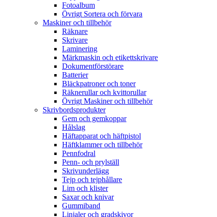
Fotoalbum
Övrigt Sortera och förvara
Maskiner och tillbehör
Räknare
Skrivare
Laminering
Märkmaskin och etikettskrivare
Dokumentförstörare
Batterier
Bläckpatroner och toner
Räknerullar och kvittorullar
Övrigt Maskiner och tillbehör
Skrivbordsprodukter
Gem och gemkoppar
Hålslag
Häftapparat och häftpistol
Häftklammer och tillbehör
Pennfodral
Penn- och prylställ
Skrivunderlägg
Tejp och tejphållare
Lim och klister
Saxar och knivar
Gummiband
Linjaler och gradskivor