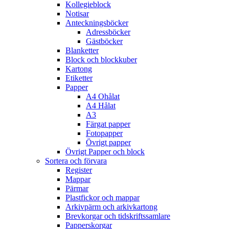
Kollegieblock
Notisar
Anteckningsböcker
Adressböcker
Gästböcker
Blanketter
Block och blockkuber
Kartong
Etiketter
Papper
A4 Ohålat
A4 Hålat
A3
Färgat papper
Fotopapper
Övrigt papper
Övrigt Papper och block
Sortera och förvara
Register
Mappar
Pärmar
Plastfickor och mappar
Arkivpärm och arkivkartong
Brevkorgar och tidskriftssamlare
Papperskorgar