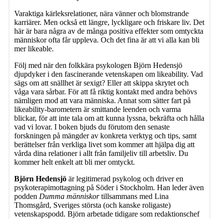
Varaktiga kärleksrelationer, nära vänner och blomstrande
karriärer. Men också ett längre, lyckligare och friskare liv. Det
här är bara några av de många positiva effekter som omtyckta
människor ofta får uppleva. Och det fina är att vi alla kan bli
mer likeable.
Följ med när den folkkära psykologen Björn Hedensjö
djupdyker i den fascinerande vetenskapen om likeability. Vad
sägs om att snällhet är sexigt? Eller att skippa skrytet och
våga vara sårbar. För att få riktig kontakt med andra behövs
nämligen mod att vara människa. Annat som sätter fart på
likeability-barometern är smittande leenden och varma
blickar, för att inte tala om att kunna lyssna, bekräfta och hålla
vad vi lovar. I boken bjuds du förutom den senaste
forskningen på mängder av konkreta verktyg och tips, samt
berättelser från verkliga livet som kommer att hjälpa dig att
vårda dina relationer i allt från familjeliv till arbetsliv. Du
kommer helt enkelt att bli mer omtyckt.
Björn Hedensjö
är legitimerad psykolog och driver en
psykoterapimottagning på Söder i Stockholm. Han leder även
podden
Dumma människor
tillsammans med Lina
Thomsgård, Sveriges största (och kanske roligaste)
vetenskapspodd. Björn arbetade tidigare som redaktionschef