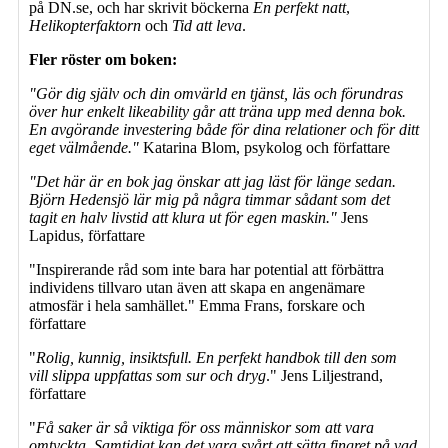
på DN.se, och har skrivit böckerna
En perfekt natt
,
Helikopterfaktorn
och
Tid att leva
.
Fler röster om boken:
"Gör dig själv och din omvärld en tjänst, läs och förundras
över hur enkelt likeability går att träna upp med denna bok.
En avgörande investering både för dina relationer och för ditt
eget välmående."
Katarina Blom, psykolog och författare
"Det här är en bok jag önskar att jag läst för länge sedan.
Björn Hedensjö lär mig på några timmar sådant som det
tagit en halv livstid att klura ut för egen maskin."
Jens
Lapidus, författare
"Inspirerande råd som inte bara har potential att förbättra
individens tillvaro utan även att skapa en angenämare
atmosfär i hela samhället." Emma Frans, forskare och
författare
"
Rolig, kunnig, insiktsfull. En perfekt handbok till den som
vill slippa uppfattas som sur och dryg
." Jens Liljestrand,
författare
"
Få saker är så viktiga för oss människor som att vara
omtyckta. Samtidigt kan det vara svårt att sätta fingret på vad