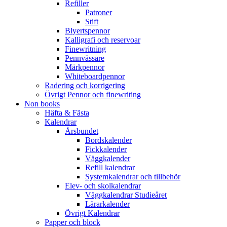
Refiller
Patroner
Stift
Blyertspennor
Kalligrafi och reservoar
Finewritning
Pennvässare
Märkpennor
Whiteboardpennor
Radering och korrigering
Övrigt Pennor och finewriting
Non books
Häfta & Fästa
Kalendrar
Årsbundet
Bordskalender
Fickkalender
Väggkalender
Refill kalendrar
Systemkalendrar och tillbehör
Elev- och skolkalendrar
Väggkalendrar Studieåret
Lärarkalender
Övrigt Kalendrar
Papper och block