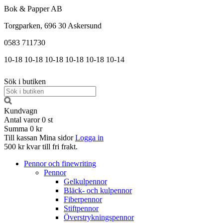
Bok & Papper AB
Torgparken, 696 30 Askersund
0583 711730
10-18
10-18
10-18
10-18
10-18
10-14
Sök i butiken
Kundvagn
Antal varor
0
st
Summa
0 kr
Till kassan
Mina sidor
Logga in
500 kr kvar till fri frakt.
Pennor och finewriting
Pennor
Gelkulpennor
Bläck- och kulpennor
Fiberpennor
Stiftpennor
Överstrykningspennor