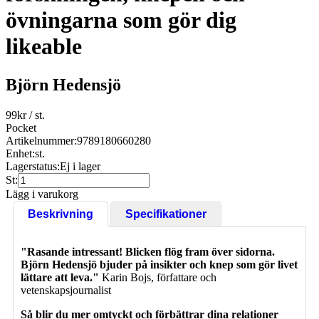
övningarna som gör dig
likeable
Björn Hedensjö
99
kr
/ st.
Pocket
Artikelnummer:
9789180660280
Enhet:
st.
Lagerstatus:
Ej i lager
St:
Lägg i varukorg
Beskrivning
Specifikationer
"Rasande intressant! Blicken flög fram över sidorna.
Björn Hedensjö bjuder på insikter och knep som gör livet
lättare att leva."
Karin Bojs, författare och
vetenskapsjournalist
Så blir du mer omtyckt och förbättrar dina relationer