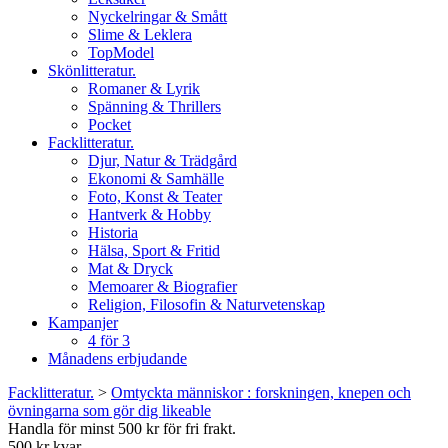
Nyckelringar & Smått
Slime & Leklera
TopModel
Skönlitteratur.
Romaner & Lyrik
Spänning & Thrillers
Pocket
Facklitteratur.
Djur, Natur & Trädgård
Ekonomi & Samhälle
Foto, Konst & Teater
Hantverk & Hobby
Historia
Hälsa, Sport & Fritid
Mat & Dryck
Memoarer & Biografier
Religion, Filosofin & Naturvetenskap
Kampanjer
4 för 3
Månadens erbjudande
Facklitteratur.
>
Omtyckta människor : forskningen, knepen och
övningarna som gör dig likeable
Handla för minst 500 kr för fri frakt.
500 kr kvar