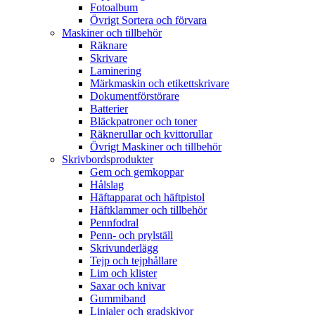
Fotoalbum
Övrigt Sortera och förvara
Maskiner och tillbehör
Räknare
Skrivare
Laminering
Märkmaskin och etikettskrivare
Dokumentförstörare
Batterier
Bläckpatroner och toner
Räknerullar och kvittorullar
Övrigt Maskiner och tillbehör
Skrivbordsprodukter
Gem och gemkoppar
Hålslag
Häftapparat och häftpistol
Häftklammer och tillbehör
Pennfodral
Penn- och prylställ
Skrivunderlägg
Tejp och tejphållare
Lim och klister
Saxar och knivar
Gummiband
Linjaler och gradskivor