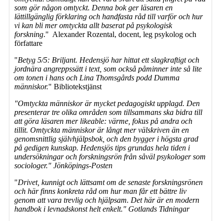
som gör någon omtyckt. Denna bok ger läsaren en
lättillgänglig förklaring och handfasta råd till varför och hur
vi kan bli mer omtyckta allt baserat på psykologisk
forskning
." Alexander Rozental, docent, leg psykolog och
författare
"
Betyg 5/5: Briljant. Hedensjö har hittat ett slagkraftigt och
jordnära angreppssätt i text, som också påminner inte så lite
om tonen i hans och Lina Thomsgårds podd Dumma
människor.
" Bibliotekstjänst
"Omtyckta människor är mycket pedagogiskt upplagd. Den
presenterar tre olika områden som tillsammans ska bidra till
att göra läsaren mer likeable: värme, fokus på andra och
tillit. Omtyckta människor är långt mer välskriven än en
genomsnittlig självhjälpsbok, och den bygger i högsta grad
på gedigen kunskap. Hedensjös tips grundas hela tiden i
undersökningar och forskningsrön från såväl psykologer som
sociologer." Jönköpings-Posten
"
Drivet, kunnigt och lättsamt om de senaste forskningsrönen
och här finns konkreta råd om hur man får ett bättre liv
genom att vara trevlig och hjälpsam. Det här är en modern
handbok i levnadskonst helt enkelt." Gotlands Tidningar