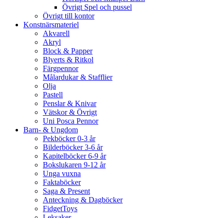
Övrigt Spel och pussel
Övrigt till kontor
Konstnärsmateriel
Akvarell
Akryl
Block & Papper
Blyerts & Ritkol
Färgpennor
Målardukar & Stafflier
Olja
Pastell
Penslar & Knivar
Vätskor & Övrigt
Uni Posca Pennor
Barn- & Ungdom
Pekböcker 0-3 år
Bilderböcker 3-6 år
Kapitelböcker 6-9 år
Bokslukaren 9-12 år
Unga vuxna
Faktaböcker
Saga & Present
Anteckning & Dagböcker
FidgetToys
Leksaker