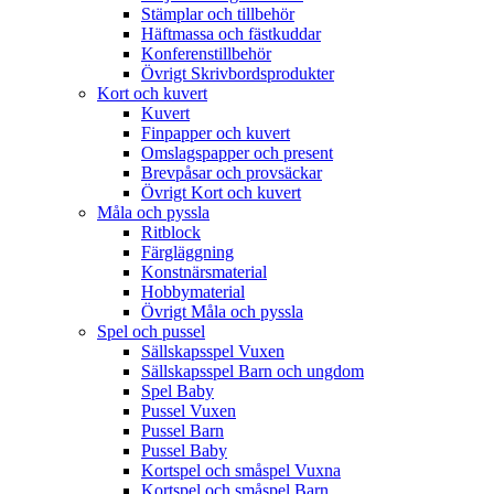
Stämplar och tillbehör
Häftmassa och fästkuddar
Konferenstillbehör
Övrigt Skrivbordsprodukter
Kort och kuvert
Kuvert
Finpapper och kuvert
Omslagspapper och present
Brevpåsar och provsäckar
Övrigt Kort och kuvert
Måla och pyssla
Ritblock
Färgläggning
Konstnärsmaterial
Hobbymaterial
Övrigt Måla och pyssla
Spel och pussel
Sällskapsspel Vuxen
Sällskapsspel Barn och ungdom
Spel Baby
Pussel Vuxen
Pussel Barn
Pussel Baby
Kortspel och småspel Vuxna
Kortspel och småspel Barn