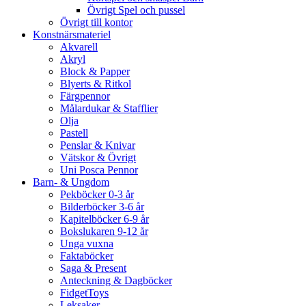
Övrigt Spel och pussel
Övrigt till kontor
Konstnärsmateriel
Akvarell
Akryl
Block & Papper
Blyerts & Ritkol
Färgpennor
Målardukar & Stafflier
Olja
Pastell
Penslar & Knivar
Vätskor & Övrigt
Uni Posca Pennor
Barn- & Ungdom
Pekböcker 0-3 år
Bilderböcker 3-6 år
Kapitelböcker 6-9 år
Bokslukaren 9-12 år
Unga vuxna
Faktaböcker
Saga & Present
Anteckning & Dagböcker
FidgetToys
Leksaker