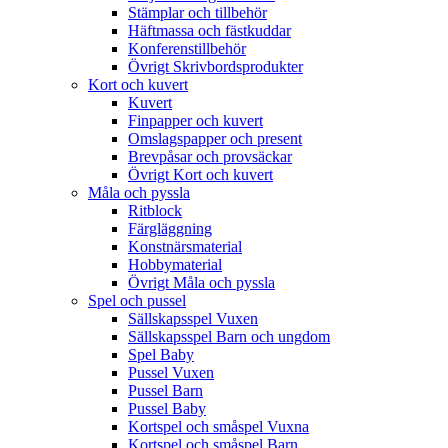
Stämplar och tillbehör
Häftmassa och fästkuddar
Konferenstillbehör
Övrigt Skrivbordsprodukter
Kort och kuvert
Kuvert
Finpapper och kuvert
Omslagspapper och present
Brevpåsar och provsäckar
Övrigt Kort och kuvert
Måla och pyssla
Ritblock
Färgläggning
Konstnärsmaterial
Hobbymaterial
Övrigt Måla och pyssla
Spel och pussel
Sällskapsspel Vuxen
Sällskapsspel Barn och ungdom
Spel Baby
Pussel Vuxen
Pussel Barn
Pussel Baby
Kortspel och småspel Vuxna
Kortspel och småspel Barn