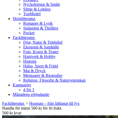
Nyckelringar & Smått
Slime & Leklera
TopModel
Skönlitteratur.
Romaner & Lyrik
Spänning & Thrillers
Pocket
Facklitteratur.
Djur, Natur & Trädgård
Ekonomi & Samhälle
Foto, Konst & Teater
Hantverk & Hobby
Historia
Hälsa, Sport & Fritid
Mat & Dryck
Memoarer & Biografier
Religion, Filosofin & Naturvetenskap
Kampanjer
4 för 3
Månadens erbjudande
Facklitteratur.
>
Husman – från lättlagat till lyx
Handla för minst 500 kr för fri frakt.
500 kr kvar