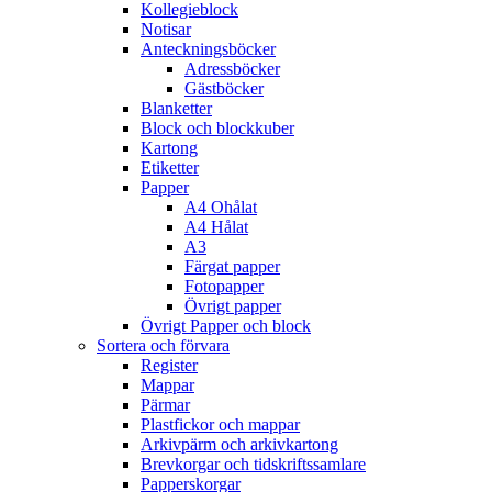
Kollegieblock
Notisar
Anteckningsböcker
Adressböcker
Gästböcker
Blanketter
Block och blockkuber
Kartong
Etiketter
Papper
A4 Ohålat
A4 Hålat
A3
Färgat papper
Fotopapper
Övrigt papper
Övrigt Papper och block
Sortera och förvara
Register
Mappar
Pärmar
Plastfickor och mappar
Arkivpärm och arkivkartong
Brevkorgar och tidskriftssamlare
Papperskorgar