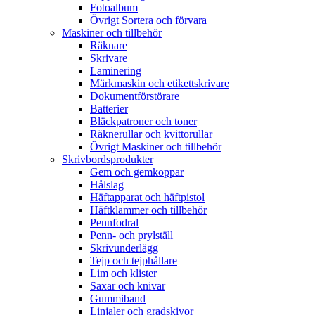
Fotoalbum
Övrigt Sortera och förvara
Maskiner och tillbehör
Räknare
Skrivare
Laminering
Märkmaskin och etikettskrivare
Dokumentförstörare
Batterier
Bläckpatroner och toner
Räknerullar och kvittorullar
Övrigt Maskiner och tillbehör
Skrivbordsprodukter
Gem och gemkoppar
Hålslag
Häftapparat och häftpistol
Häftklammer och tillbehör
Pennfodral
Penn- och prylställ
Skrivunderlägg
Tejp och tejphållare
Lim och klister
Saxar och knivar
Gummiband
Linjaler och gradskivor