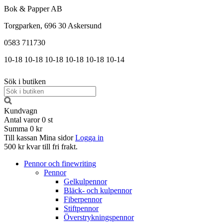
Bok & Papper AB
Torgparken, 696 30 Askersund
0583 711730
10-18
10-18
10-18
10-18
10-18
10-14
Sök i butiken
Kundvagn
Antal varor
0
st
Summa
0 kr
Till kassan
Mina sidor
Logga in
500 kr kvar till fri frakt.
Pennor och finewriting
Pennor
Gelkulpennor
Bläck- och kulpennor
Fiberpennor
Stiftpennor
Överstrykningspennor