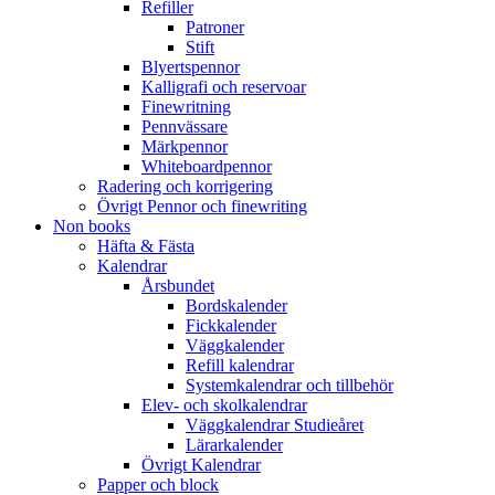
Refiller
Patroner
Stift
Blyertspennor
Kalligrafi och reservoar
Finewritning
Pennvässare
Märkpennor
Whiteboardpennor
Radering och korrigering
Övrigt Pennor och finewriting
Non books
Häfta & Fästa
Kalendrar
Årsbundet
Bordskalender
Fickkalender
Väggkalender
Refill kalendrar
Systemkalendrar och tillbehör
Elev- och skolkalendrar
Väggkalendrar Studieåret
Lärarkalender
Övrigt Kalendrar
Papper och block