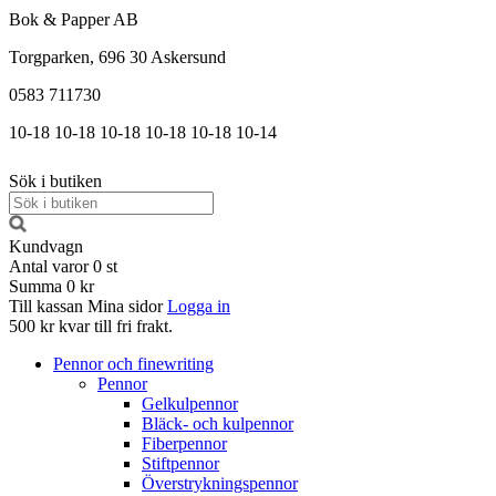
Bok & Papper AB
Torgparken, 696 30 Askersund
0583 711730
10-18
10-18
10-18
10-18
10-18
10-14
Sök i butiken
Kundvagn
Antal varor
0
st
Summa
0 kr
Till kassan
Mina sidor
Logga in
500 kr kvar till fri frakt.
Pennor och finewriting
Pennor
Gelkulpennor
Bläck- och kulpennor
Fiberpennor
Stiftpennor
Överstrykningspennor