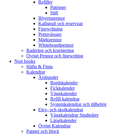
Refiller
Patroner
Stift
Blyertspennor
Kalligrafi och reservoar
Finewritning
Pennvässare
Märkpennor
Whiteboardpennor
Radering och korrigering
Övrigt Pennor och finewriting
Non books
Häfta & Fästa
Kalendrar
Årsbundet
Bordskalender
Fickkalender
Väggkalender
Refill kalendrar
Systemkalendrar och tillbehör
Elev- och skolkalendrar
Väggkalendrar Studieåret
Lärarkalender
Övrigt Kalendrar
Papper och block