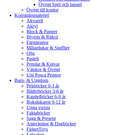
Övrigt Spel och pussel
Övrigt till kontor
Konstnärsmateriel
Akvarell
Akryl
Block & Papper
Blyerts & Ritkol
Färgpennor
Målardukar & Stafflier
Olja
Pastell
Penslar & Knivar
Vätskor & Övrigt
Uni Posca Pennor
Barn- & Ungdom
Pekböcker 0-3 år
Bilderböcker 3-6 år
Kapitelböcker 6-9 år
Bokslukaren 9-12 år
Unga vuxna
Faktaböcker
Saga & Present
Anteckning & Dagböcker
FidgetToys
Leksaker