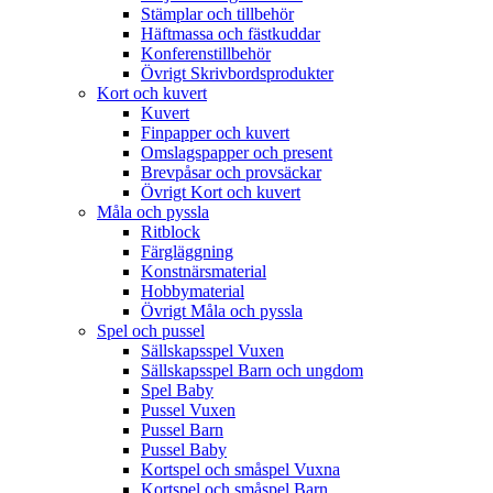
Stämplar och tillbehör
Häftmassa och fästkuddar
Konferenstillbehör
Övrigt Skrivbordsprodukter
Kort och kuvert
Kuvert
Finpapper och kuvert
Omslagspapper och present
Brevpåsar och provsäckar
Övrigt Kort och kuvert
Måla och pyssla
Ritblock
Färgläggning
Konstnärsmaterial
Hobbymaterial
Övrigt Måla och pyssla
Spel och pussel
Sällskapsspel Vuxen
Sällskapsspel Barn och ungdom
Spel Baby
Pussel Vuxen
Pussel Barn
Pussel Baby
Kortspel och småspel Vuxna
Kortspel och småspel Barn