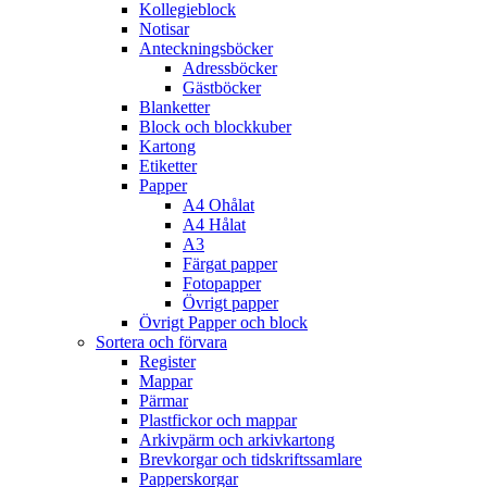
Kollegieblock
Notisar
Anteckningsböcker
Adressböcker
Gästböcker
Blanketter
Block och blockkuber
Kartong
Etiketter
Papper
A4 Ohålat
A4 Hålat
A3
Färgat papper
Fotopapper
Övrigt papper
Övrigt Papper och block
Sortera och förvara
Register
Mappar
Pärmar
Plastfickor och mappar
Arkivpärm och arkivkartong
Brevkorgar och tidskriftssamlare
Papperskorgar