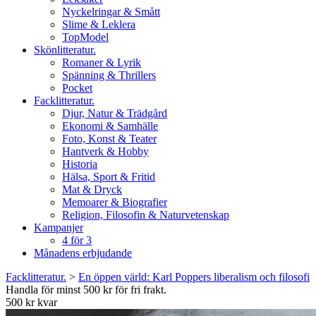
Nyckelringar & Smått
Slime & Leklera
TopModel
Skönlitteratur.
Romaner & Lyrik
Spänning & Thrillers
Pocket
Facklitteratur.
Djur, Natur & Trädgård
Ekonomi & Samhälle
Foto, Konst & Teater
Hantverk & Hobby
Historia
Hälsa, Sport & Fritid
Mat & Dryck
Memoarer & Biografier
Religion, Filosofin & Naturvetenskap
Kampanjer
4 för 3
Månadens erbjudande
Facklitteratur.
>
En öppen värld: Karl Poppers liberalism och filosofi
Handla för minst 500 kr för fri frakt.
500 kr kvar