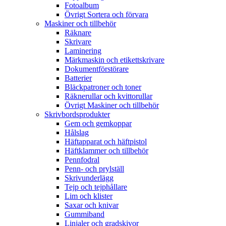
Fotoalbum
Övrigt Sortera och förvara
Maskiner och tillbehör
Räknare
Skrivare
Laminering
Märkmaskin och etikettskrivare
Dokumentförstörare
Batterier
Bläckpatroner och toner
Räknerullar och kvittorullar
Övrigt Maskiner och tillbehör
Skrivbordsprodukter
Gem och gemkoppar
Hålslag
Häftapparat och häftpistol
Häftklammer och tillbehör
Pennfodral
Penn- och prylställ
Skrivunderlägg
Tejp och tejphållare
Lim och klister
Saxar och knivar
Gummiband
Linjaler och gradskivor