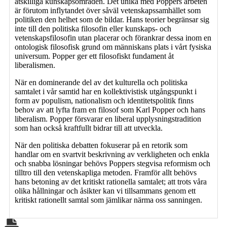
åtskilliga kunskapsområden. Det unika med Poppers arbeten
är förutom inflytandet över såväl vetenskapssamhället som
politiken den helhet som de bildar. Hans teorier begränsar sig
inte till den politiska filosofin eller kunskaps- och
vetenskapsfilosofin utan placerar och förankrar dessa inom en
ontologisk filosofisk grund om människans plats i vårt fysiska
universum. Popper ger ett filosofiskt fundament åt
liberalismen.
När en dominerande del av det kulturella och politiska
samtalet i vår samtid har en kollektivistisk utgångspunkt i
form av populism, nationalism och identitetspolitik finns
behov av att lyfta fram en filosof som Karl Popper och hans
liberalism. Popper försvarar en liberal upplysningstradition
som han också kraftfullt bidrar till att utveckla.
När den politiska debatten fokuserar på en retorik som
handlar om en svartvit beskrivning av verkligheten och enkla
och snabba lösningar behövs Poppers stegvisa reformism och
tilltro till den vetenskapliga metoden. Framför allt behövs
hans betoning av det kritiskt rationella samtalet; att trots våra
olika hållningar och åsikter kan vi tillsammans genom ett
kritiskt rationellt samtal som jämlikar närma oss sanningen.