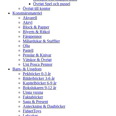
Övrigt Spel och pussel
Övrigt till kontor
Konstnärsmateriel
Akvarell
Akryl
Block & Papper
Blyerts & Ritkol
Färgpennor
Målardukar & Stafflier
Olja
Pastell
Penslar & Knivar
Vätskor & Övrigt
Uni Posca Pennor
Barn- & Ungdom
Pekböcker 0-3 år
Bilderböcker 3-6 år
Kapitelböcker 6-9 år
Bokslukaren 9-12 år
Unga vuxna
Faktaböcker
Saga & Present
Anteckning & Dagböcker
FidgetToys
Leksaker