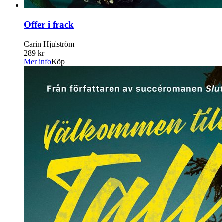
Offer i frack
Carin Hjulström
289 kr
Mer info
Köp