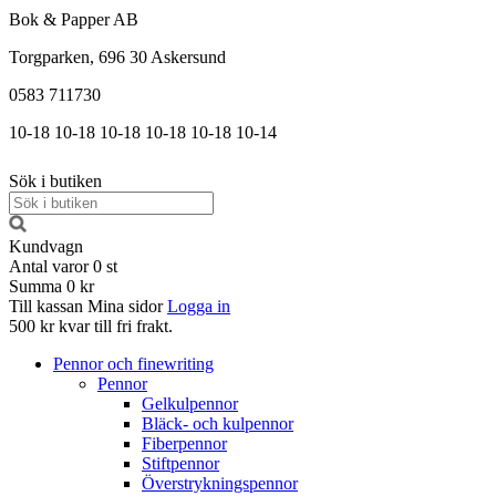
Bok & Papper AB
Torgparken, 696 30 Askersund
0583 711730
10-18
10-18
10-18
10-18
10-18
10-14
Sök i butiken
Kundvagn
Antal varor
0
st
Summa
0 kr
Till kassan
Mina sidor
Logga in
500 kr kvar till fri frakt.
Pennor och finewriting
Pennor
Gelkulpennor
Bläck- och kulpennor
Fiberpennor
Stiftpennor
Överstrykningspennor