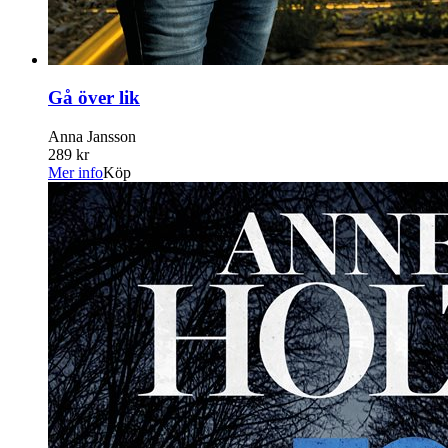
Gå över lik
Anna Jansson
289 kr
Mer info
Köp