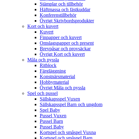
Stämplar och tillbehör
Häftmassa och fästkuddar
Konferenstillbehör
Övrigt Skrivbordsprodukter
Kort och kuvert
Kuvert
Finpapper och kuvert
Omslagspapper och present
Brevpåsar och provsäckar
Övrigt Kort och kuvert
Måla och pyssla
Ritblock
Färgläggning
Konstnärsmaterial
Hobbymaterial
Övrigt Måla och pyssla
Spel och pussel
Sällskapsspel Vuxen
Sällskapsspel Barn och ungdom
Spel Baby
Pussel Vuxen
Pussel Barn
Pussel Baby
Kortspel och småspel Vuxna
Kortspel och småspel Barn