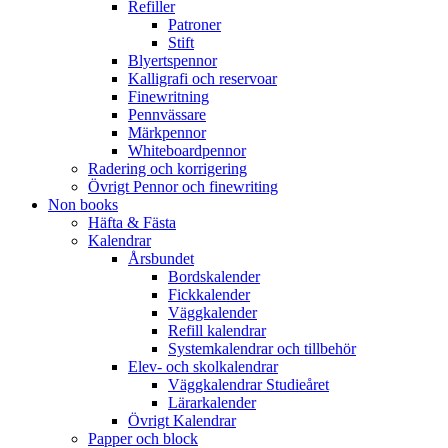
Refiller
Patroner
Stift
Blyertspennor
Kalligrafi och reservoar
Finewritning
Pennvässare
Märkpennor
Whiteboardpennor
Radering och korrigering
Övrigt Pennor och finewriting
Non books
Häfta & Fästa
Kalendrar
Årsbundet
Bordskalender
Fickkalender
Väggkalender
Refill kalendrar
Systemkalendrar och tillbehör
Elev- och skolkalendrar
Väggkalendrar Studieåret
Lärarkalender
Övrigt Kalendrar
Papper och block