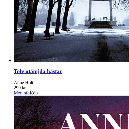
Tolv otämjda hästar
Anne Holt
299 kr
Mer info
Köp