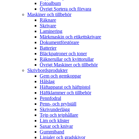
Fotoalbum
Övrigt Sortera och förvara
Maskiner och tillbehör
Räknare
Skrivare
Laminering
Märkmaskin och etikettskrivare
Dokumentförstörare
Batterier
Bläckpatroner och toner
Räknerullar och kvittorullar
Övrigt Maskiner och tillbehör
Skrivbordsprodukter
Gem och gemkoppar
Hålslag
Häftapparat och häftpistol
Häftklammer och tillbehör
Pennfodral
Penn- och prylställ
Skrivunderlägg
Tejp och tejphållare
Lim och klister
Saxar och knivar
Gummiband
Linjaler och gradskivor