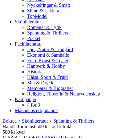
Nyckelringar & Smått
Slime & Leklera
TopModel
Skönlitteratur.
Romaner & Lyrik
Spänning & Thrillers
Pocket
Facklitteratur.
Djur, Natur & Trädgård
Ekonomi & Samhälle
Foto, Konst & Teater
Hantverk & Hobby
Historia
Hälsa, Sport & Fritid
Mat & Dryck
Memoarer & Biografier
Religion, Filosofin & Naturvetenskap
Kampanjer
4 för 3
Månadens erbjudande
Bokrea
>
Skönlitteratur
>
Spänning & Thrillers
Handla för minst 500 kr för fri frakt.
500 kr kvar
VISAR
1-24
(56)
1
2
3
Sista
100 per sida