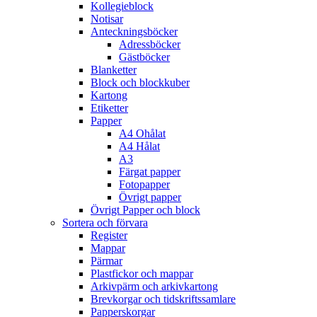
Kollegieblock
Notisar
Anteckningsböcker
Adressböcker
Gästböcker
Blanketter
Block och blockkuber
Kartong
Etiketter
Papper
A4 Ohålat
A4 Hålat
A3
Färgat papper
Fotopapper
Övrigt papper
Övrigt Papper och block
Sortera och förvara
Register
Mappar
Pärmar
Plastfickor och mappar
Arkivpärm och arkivkartong
Brevkorgar och tidskriftssamlare
Papperskorgar