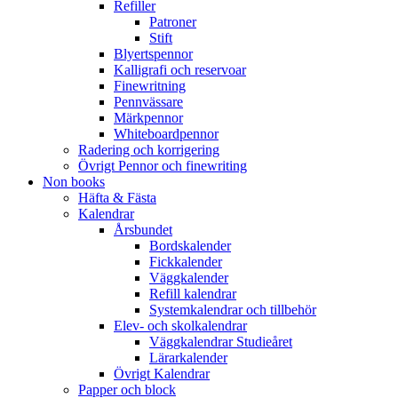
Refiller
Patroner
Stift
Blyertspennor
Kalligrafi och reservoar
Finewritning
Pennvässare
Märkpennor
Whiteboardpennor
Radering och korrigering
Övrigt Pennor och finewriting
Non books
Häfta & Fästa
Kalendrar
Årsbundet
Bordskalender
Fickkalender
Väggkalender
Refill kalendrar
Systemkalendrar och tillbehör
Elev- och skolkalendrar
Väggkalendrar Studieåret
Lärarkalender
Övrigt Kalendrar
Papper och block