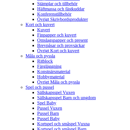
Stämplar och tillbehör
Häftmassa och fästkuddar
Konferenstillbehör
Övrigt Skrivbordsprodukter
Kort och kuvert
Kuvert
Finpapper och kuvert
Omslagspapper och present
Brevpåsar och provsäckar
Övrigt Kort och kuvert
Måla och pyssla
Ritblock
Färgläggning
Konstnärsmaterial
Hobbymaterial
Övrigt Måla och pyssla
Spel och pussel
Sällskapsspel Vuxen
Sällskapsspel Barn och ungdom
Spel Baby
Pussel Vuxen
Pussel Barn
Pussel Baby
Kortspel och småspel Vuxna
Kortspel och småspel Barn