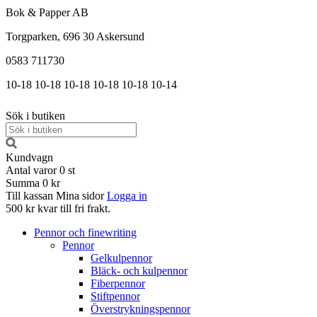
Bok & Papper AB
Torgparken, 696 30 Askersund
0583 711730
10-18
10-18
10-18
10-18
10-18
10-14
Sök i butiken
Kundvagn
Antal varor
0
st
Summa
0 kr
Till kassan
Mina sidor
Logga in
500 kr kvar till fri frakt.
Pennor och finewriting
Pennor
Gelkulpennor
Bläck- och kulpennor
Fiberpennor
Stiftpennor
Överstrykningspennor