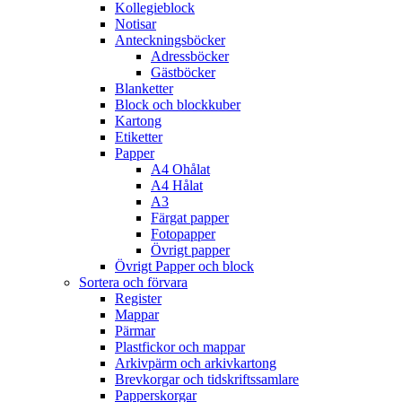
Kollegieblock
Notisar
Anteckningsböcker
Adressböcker
Gästböcker
Blanketter
Block och blockkuber
Kartong
Etiketter
Papper
A4 Ohålat
A4 Hålat
A3
Färgat papper
Fotopapper
Övrigt papper
Övrigt Papper och block
Sortera och förvara
Register
Mappar
Pärmar
Plastfickor och mappar
Arkivpärm och arkivkartong
Brevkorgar och tidskriftssamlare
Papperskorgar