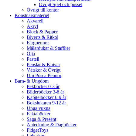
Övrigt Spel och pussel
Övrigt till kontor
Konstnärsmateriel
Akvarell
Akryl
Block & Papper
Blyerts & Ritkol
Färgpennor
Målardukar & Stafflier
Olja
Pastell
Penslar & Knivar
Vätskor & Övrigt
Uni Posca Pennor
Barn- & Ungdom
Pekböcker 0-3 år
Bilderböcker 3-6 år
Kapitelböcker 6-9 år
Bokslukaren 9-12 år
Unga vuxna
Faktaböcker
Saga & Present
Anteckning & Dagböcker
FidgetToys
Leksaker