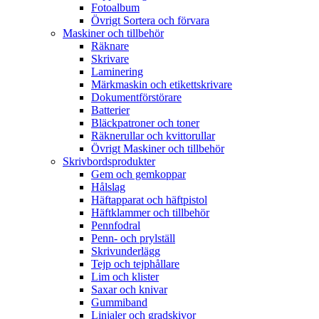
Fotoalbum
Övrigt Sortera och förvara
Maskiner och tillbehör
Räknare
Skrivare
Laminering
Märkmaskin och etikettskrivare
Dokumentförstörare
Batterier
Bläckpatroner och toner
Räknerullar och kvittorullar
Övrigt Maskiner och tillbehör
Skrivbordsprodukter
Gem och gemkoppar
Hålslag
Häftapparat och häftpistol
Häftklammer och tillbehör
Pennfodral
Penn- och prylställ
Skrivunderlägg
Tejp och tejphållare
Lim och klister
Saxar och knivar
Gummiband
Linjaler och gradskivor