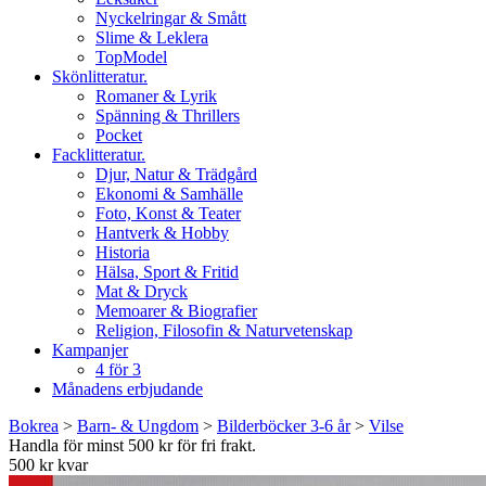
Nyckelringar & Smått
Slime & Leklera
TopModel
Skönlitteratur.
Romaner & Lyrik
Spänning & Thrillers
Pocket
Facklitteratur.
Djur, Natur & Trädgård
Ekonomi & Samhälle
Foto, Konst & Teater
Hantverk & Hobby
Historia
Hälsa, Sport & Fritid
Mat & Dryck
Memoarer & Biografier
Religion, Filosofin & Naturvetenskap
Kampanjer
4 för 3
Månadens erbjudande
Bokrea
>
Barn- & Ungdom
>
Bilderböcker 3-6 år
>
Vilse
Handla för minst 500 kr för fri frakt.
500 kr kvar