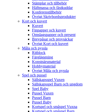
Stämplar och tillbehör
Häftmassa och fästkuddar
Konferenstillbehör
Övrigt Skrivbordsprodukter
Kort och kuvert
Kuvert
Finpapper och kuvert
Omslagspapper och present
Brevpåsar och provsäckar
Övrigt Kort och kuvert
Måla och pyssla
Ritblock
Färgläggning
Konstnärsmaterial
Hobbymaterial
Övrigt Måla och pyssla
Spel och pussel
Sällskapsspel Vuxen
Sällskapsspel Barn och ungdom
Spel Baby
Pussel Vuxen
Pussel Barn
Pussel Baby
Kortspel och småspel Vuxna
Kortspel och småspel Barn