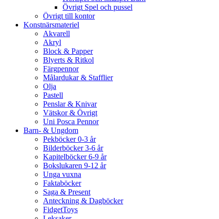
Övrigt Spel och pussel
Övrigt till kontor
Konstnärsmateriel
Akvarell
Akryl
Block & Papper
Blyerts & Ritkol
Färgpennor
Målardukar & Stafflier
Olja
Pastell
Penslar & Knivar
Vätskor & Övrigt
Uni Posca Pennor
Barn- & Ungdom
Pekböcker 0-3 år
Bilderböcker 3-6 år
Kapitelböcker 6-9 år
Bokslukaren 9-12 år
Unga vuxna
Faktaböcker
Saga & Present
Anteckning & Dagböcker
FidgetToys
Leksaker