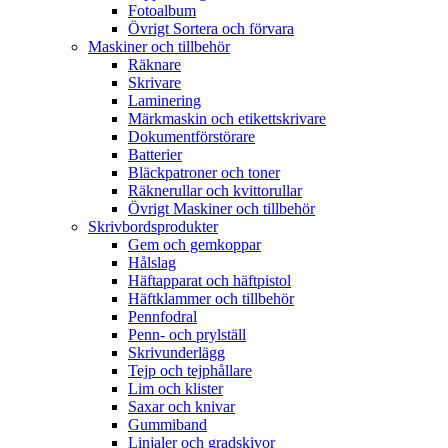
Fotoalbum
Övrigt Sortera och förvara
Maskiner och tillbehör
Räknare
Skrivare
Laminering
Märkmaskin och etikettskrivare
Dokumentförstörare
Batterier
Bläckpatroner och toner
Räknerullar och kvittorullar
Övrigt Maskiner och tillbehör
Skrivbordsprodukter
Gem och gemkoppar
Hålslag
Häftapparat och häftpistol
Häftklammer och tillbehör
Pennfodral
Penn- och prylställ
Skrivunderlägg
Tejp och tejphållare
Lim och klister
Saxar och knivar
Gummiband
Linjaler och gradskivor