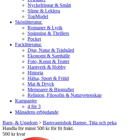
Nyckelringar & Smått
Slime & Leklera
TopModel
Skönlitteratur.
Romaner & Lyrik
Spänning & Thrillers
Pocket
Facklitteratur.
Djur, Natur & Trädgård
Ekonomi & Samhälle
Foto, Konst & Teater
Hantverk & Hobby
Historia
Hälsa, Sport & Fritid
Mat & Dryck
Memoarer & Biografier
Religion, Filosofin & Naturvetenskap
Kampanjer
4 för 3
Månadens erbjudande
Barn- & Ungdom
>
Barnvagnsbok Bamse. Titta och peka
Handla för minst 500 kr för fri frakt.
500 kr kvar