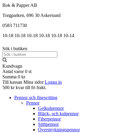
Bok & Papper AB
Torgparken, 696 30 Askersund
0583 711730
10-18
10-18
10-18
10-18
10-18
10-14
Sök i butiken
Kundvagn
Antal varor
0
st
Summa
0 kr
Till kassan
Mina sidor
Logga in
500 kr kvar till fri frakt.
Pennor och finewriting
Pennor
Gelkulpennor
Bläck- och kulpennor
Fiberpennor
Stiftpennor
Överstrykningspennor