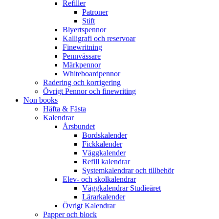
Refiller
Patroner
Stift
Blyertspennor
Kalligrafi och reservoar
Finewritning
Pennvässare
Märkpennor
Whiteboardpennor
Radering och korrigering
Övrigt Pennor och finewriting
Non books
Häfta & Fästa
Kalendrar
Årsbundet
Bordskalender
Fickkalender
Väggkalender
Refill kalendrar
Systemkalendrar och tillbehör
Elev- och skolkalendrar
Väggkalendrar Studieåret
Lärarkalender
Övrigt Kalendrar
Papper och block