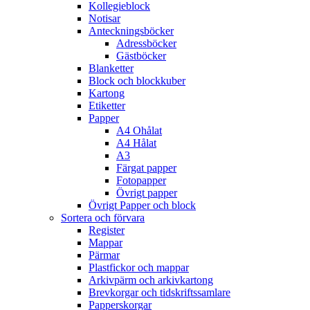
Kollegieblock
Notisar
Anteckningsböcker
Adressböcker
Gästböcker
Blanketter
Block och blockkuber
Kartong
Etiketter
Papper
A4 Ohålat
A4 Hålat
A3
Färgat papper
Fotopapper
Övrigt papper
Övrigt Papper och block
Sortera och förvara
Register
Mappar
Pärmar
Plastfickor och mappar
Arkivpärm och arkivkartong
Brevkorgar och tidskriftssamlare
Papperskorgar